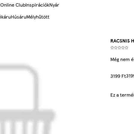
k
Online Club
Inspirációk
Nyár
ékáru
Húsáru
Mélyhűtött
RACSNIS 
Még nem ér
319
3199 Ft
Ez a termé