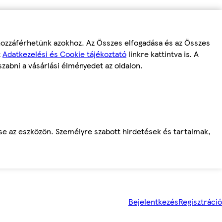
 hozzáférhetünk azokhoz. Az Összes elfogadása és az Összes
z
Adatkezelési és Cookie tájékoztató
linkre kattintva is. A
szabni a vásárlási élményedet az oldalon.
ése az eszközön. Személyre szabott hirdetések és tartalmak,
Bejelentkezés
Regisztráció