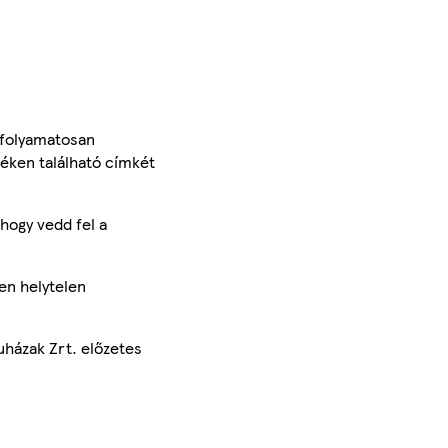
 folyamatosan
méken található címkét
hogy vedd fel a
en helytelen
uházak Zrt. előzetes