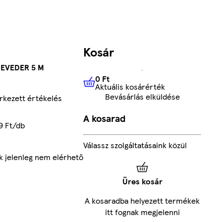
Kosár
HEVEDER 5 M
0 Ft
Aktuális kosárérték
0 Ft
Aktuális kosárérték
Bevásárlás elküldése
kezett értékelés
A kosarad
9 Ft/db
Válassz szolgáltatásaink közül
k jelenleg nem elérhető
Üres kosár
A kosaradba helyezett termékek
itt fognak megjelenni