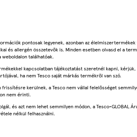
ormációk pontosak legyenek, azonban az élelmiszertermékek
tikai és allergén összetevők is. Minden esetben olvasd el a ter
a weboldalon találhatóak.
mékekkel kapcsolatban tájékoztatást szeretnél kapni, kérjük, 
ártójával, ha nem Tesco saját márkás termékről van szó.
frissítésre kerülnek, a Tesco nem vállal felelősséget semmily
on nem érinti.
szolgál, és azt nem lehet semmilyen módon, a Tesco-GLOBAL Ár
étele nélkül felhasználni.