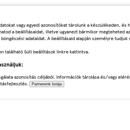
datokat vagy egyedi azonosítókat tárolunk a készülékeden, és
atod a beállításaidat, illetve ugyanezt bármikor megteheted a
 böngészési adataidat. A beállításaid alapján személyre tudjuk 
található Süti beállítások linkre kattintva.
sználjuk:
sgálata azonosítás céljából. Információk tárolása és/vagy elér
tásfejlesztés.
Partnereink listája