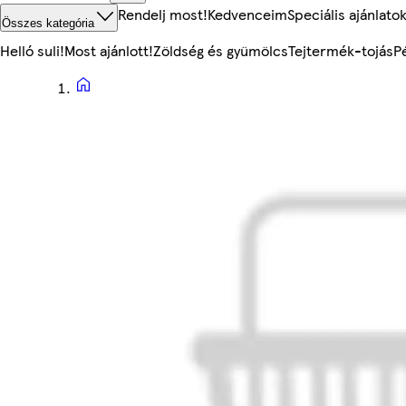
Rendelj most!
Kedvenceim
Speciális ajánlato
Összes kategória
Helló suli!
Most ajánlott!
Zöldség és gyümölcs
Tejtermék-tojás
P