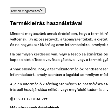
Termék megnevezés
Termékleírás használatával
Mindent megteszünk annak érdekében, hogy a termékinf
változnak, így az összetevők, a tápanyagértékek, a diete
és ne hagyatkozz kizárólag azon információkra, amelyek 
Ha bármilyen kérdésed van, vagy a Tesco sajátmárkás ter
kapcsolatot a Tesco vevőszolgálatával, vagy a termék gy
Annak ellenére, hogy a termékinformációk rendszeresen 
információért, amely azonban a jogaidat semmilyen mód
A jelen információ kizárólag személyes felhasználásra 
írásbeli hozzájárulása nélkül, vagy megfelelő tudomásul v
©TESCO-GLOBAL Zrt.
Még nincsenek értékelések