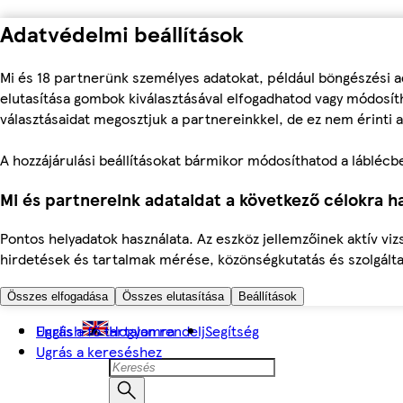
Adatvédelmi beállítások
Mi és 18 partnerünk személyes adatokat, például böngészési a
elutasítása gombok kiválasztásával elfogadhatod vagy módosíth
választásaidat megosztjuk a partnereinkkel, de ez nem érinti a
A hozzájárulási beállításokat bármikor módosíthatod a láblécben 
Mi és partnereink adataidat a következő célokra ha
Pontos helyadatok használata. Az eszköz jellemzőinek aktív viz
hirdetések és tartalmak mérése, közönségkutatás és szolgálta
Összes elfogadása
Összes elutasítása
Beállítások
Ugrás a fő tartalomra
English
Hogyan rendelj
Segítség
Ugrás a kereséshez