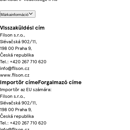
Márkainformáció
Visszaküldési cím
Filson s.r.o.,
Slévačská 902/11,
198 00 Praha 9,
Česká republika
Tel.: +420 267 710 620
info@filson.cz
www.filson.cz
Importőr címeForgalmazó címe
Importőr az EU számára:
Filson s.r.o.,
Slévačská 902/11,
198 00 Praha 9,
Česká republika
Tel.: +420 267 710 620
info@filson.cz