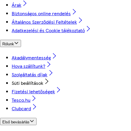
Árak
Biztonságos online rendelés
Általános Szerződési Feltételek
Adatkezelési és Cookie tájékoztató
Rólunk
Akadálymentesség
Hova szállítunk?
Szolgáltatás díjak
Süti beállítások
Fizetési lehetőségek
Tesco.hu
Clubcard
Első bevásárlás