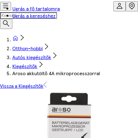
Ugrás a fő tartalomra
Ugrás a kereséshez
Otthon-hobbi
Autós kiegészítők
Kiegészítők
Aroso akkutöltő 4A mikroprocesszorral
Vissza a Kiegészítők