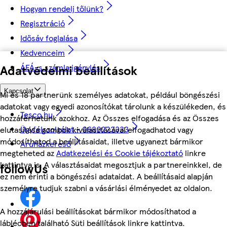
Hogyan rendelj tőlünk?
Regisztráció
Idősáv foglalása
Kedvenceim
Adatvédelmi beállítások
ÁFÁ-s számla igénylés
Kapcsolat
Mi és 18 partnerünk személyes adatokat, például böngészési
adatokat vagy egyedi azonosítókat tárolunk a készülékeden, és
Tesco.hu
hozzáférhetünk azokhoz. Az Összes elfogadása és az Összes
Ügyfélszolgálat - 0680222333
elutasítása gombok kiválasztásával elfogadhatod vagy
módosíthatod a beállításaidat, illetve ugyanezt bármikor
Áruházkereső
megteheted az
Adatkezelési és Cookie tájékoztató
linkre
kattintva is. A választásaidat megosztjuk a partnereinkkel, de
followUs
ez nem érinti a böngészési adataidat. A beállításaid alapján
személyre tudjuk szabni a vásárlási élményedet az oldalon.
A hozzájárulási beállításokat bármikor módosíthatod a
láblécben található Süti beállítások linkre kattintva.