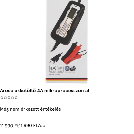
Aroso akkutöltő 4A mikroprocesszorral
Még nem érkezett értékelés
11 990 Ft/db
11 990 Ft