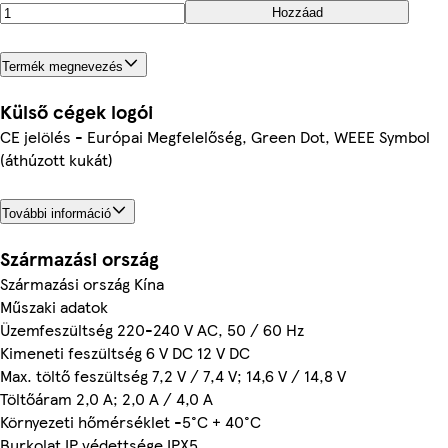
Hozzáad
Termék megnevezés
Külső cégek logói
CE jelölés - Európai Megfelelőség, Green Dot, WEEE Symbol
(áthúzott kukát)
További információ
Származási ország
Származási ország Kína
Műszaki adatok
Üzemfeszültség 220-240 V AC, 50 / 60 Hz
Kimeneti feszültség 6 V DC 12 V DC
Max. töltő feszültség 7,2 V / 7,4 V; 14,6 V / 14,8 V
Töltőáram 2,0 A; 2,0 A / 4,0 A
Környezeti hőmérséklet -5°C + 40°C
Burkolat IP védettsége IPX5