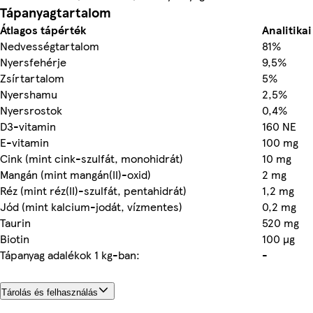
Tápanyagtartalom
Átlagos tápérték
Analitika
Nedvességtartalom
81%
Nyersfehérje
9,5%
Zsírtartalom
5%
Nyershamu
2,5%
Nyersrostok
0,4%
D3-vitamin
160 NE
E-vitamin
100 mg
Cink (mint cink-szulfát, monohidrát)
10 mg
Mangán (mint mangán(II)-oxid)
2 mg
Réz (mint réz(II)-szulfát, pentahidrát)
1,2 mg
Jód (mint kalcium-jodát, vízmentes)
0,2 mg
Taurin
520 mg
Biotin
100 µg
Tápanyag adalékok 1 kg-ban:
-
Tárolás és felhasználás