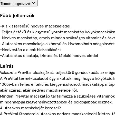
Termék megnevezés
Főbb jellemzők
-Kis kiszerelésű nedves macskaeledel
-Teljes értékű és kiegyensúlyozott macskatáp kölyökmacskák
-Nedves macskatáp, amely minden szükséges vitamint és ásvá
-Alutasakos macskakaja a könnyű és kiszámolható adagolásért
-Nedvestáp a cicák hidratálásért
-Alutasakos cicakaja, ízletes és tápláló nedves eledel
Leírás
Válaszd a Prevital cicakajákat: teljeskörű gondoskodás az elé
A PreVital termékcsaládot úgy alkottuk meg, hogy a kölyökcicá
100%-ban teljes értékű és kiegyensúlyozott macskatáppal tápl
akár száraz, akár nedves macskaeledelről.
Minden PreVital macskatáp tartalmazza a szükséges vitaminokat
mindennapjai kiegyensúlyozottabbak és boldogabbak lesznek.
Alutasakos macskakaját keresel?
A PreVital Standard alutasakos nedves macskaeledel ízletes, 