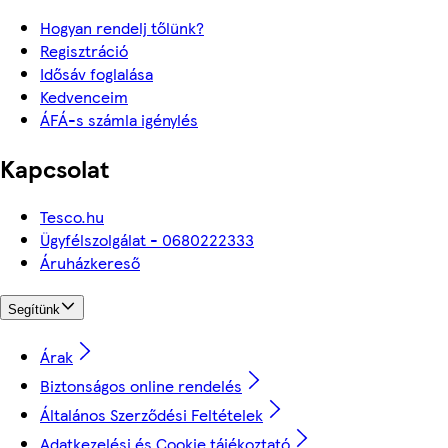
Hogyan rendelj tőlünk?
Regisztráció
Idősáv foglalása
Kedvenceim
ÁFÁ-s számla igénylés
Kapcsolat
Tesco.hu
Ügyfélszolgálat - 0680222333
Áruházkereső
Segítünk
Árak
Biztonságos online rendelés
Általános Szerződési Feltételek
Adatkezelési és Cookie tájékoztató