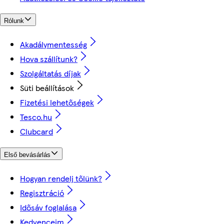
Rólunk
Akadálymentesség
Hova szállítunk?
Szolgáltatás díjak
Süti beállítások
Fizetési lehetőségek
Tesco.hu
Clubcard
Első bevásárlás
Hogyan rendelj tőlünk?
Regisztráció
Idősáv foglalása
Kedvenceim