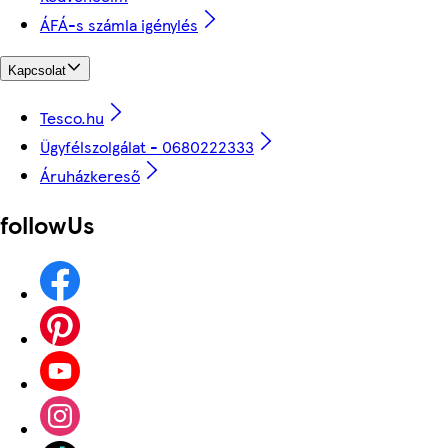
ÁFÁ-s számla igénylés
Kapcsolat
Tesco.hu
Ügyfélszolgálat - 0680222333
Áruházkereső
followUs