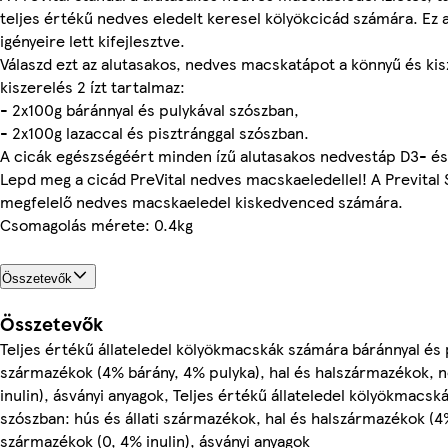
teljes értékű nedves eledelt keresel kölyökcicád számára. Ez 
igényeire lett kifejlesztve.
Válaszd ezt az alutasakos, nedves macskatápot a könnyű és ki
kiszerelés 2 ízt tartalmaz:
- 2x100g báránnyal és pulykával szószban,
- 2x100g lazaccal és pisztránggal szószban.
A cicák egészségéért minden ízű alutasakos nedvestáp D3- és
Lepd meg a cicád PreVital nedves macskaeledellel! A Prevital
megfelelő nedves macskaeledel kiskedvenced számára.
Csomagolás mérete: 0.4kg
Összetevők
Összetevők
Teljes értékű állateledel kölyökmacskák számára báránnyal és p
származékok (4% bárány, 4% pulyka), hal és halszármazékok, 
inulin), ásványi anyagok, Teljes értékű állateledel kölyökmacsk
szószban: hús és állati származékok, hal és halszármazékok (4
származékok (0, 4% inulin), ásványi anyagok