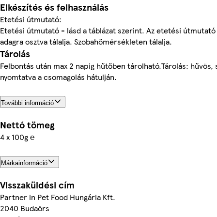
Elkészítés és felhasználás
Etetési útmutató:
Etetési útmutató - lásd a táblázat szerint. Az etetési útmutató
adagra osztva tálalja. Szobahőmérsékleten tálalja.
Tárolás
Felbontás után max 2 napig hűtőben tárolható.Tárolás: hűvös, 
nyomtatva a csomagolás hátulján.
További információ
Nettó tömeg
4 x 100g ℮
Márkainformáció
Visszaküldési cím
Partner in Pet Food Hungária Kft.
2040 Budaörs