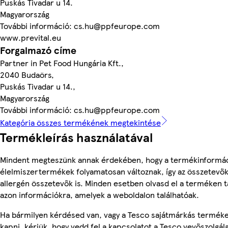
Puskás Tivadar u 14.
Magyarország
További információ: cs.hu@ppfeurope.com
www.prevital.eu
Forgalmazó címe
Partner in Pet Food Hungária Kft.,
2040 Budaörs,
Puskás Tivadar u 14.,
Magyarország
További információ: cs.hu@ppfeurope.com
Kategória összes termékének megtekintése
Termékleírás használatával
Mindent megteszünk annak érdekében, hogy a termékinformác
élelmiszertermékek folyamatosan változnak, így az összetevők,
allergén összetevők is. Minden esetben olvasd el a terméken t
azon információkra, amelyek a weboldalon találhatóak.
Ha bármilyen kérdésed van, vagy a Tesco sajátmárkás terméke
kapni, kérjük, hogy vedd fel a kapcsolatot a Tesco vevőszolgál