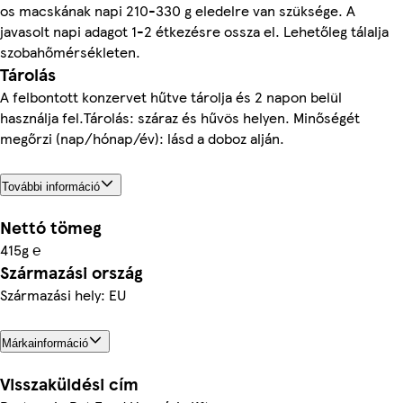
os macskának napi 210-330 g eledelre van szüksége. A
javasolt napi adagot 1-2 étkezésre ossza el. Lehetőleg tálalja
szobahőmérsékleten.
Tárolás
A felbontott konzervet hűtve tárolja és 2 napon belül
használja fel.Tárolás: száraz és hűvös helyen. Minőségét
megőrzi (nap/hónap/év): lásd a doboz alján.
További információ
Nettó tömeg
415g ℮
Származási ország
Származási hely: EU
Márkainformáció
Visszaküldési cím