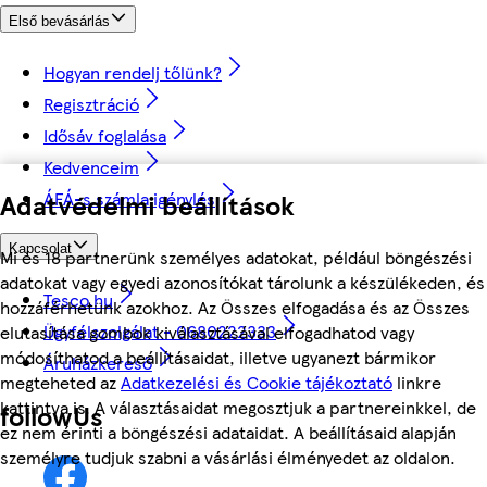
Első bevásárlás
Hogyan rendelj tőlünk?
Regisztráció
Idősáv foglalása
Kedvenceim
ÁFÁ-s számla igénylés
Adatvédelmi beállítások
Kapcsolat
Mi és 18 partnerünk személyes adatokat, például böngészési
adatokat vagy egyedi azonosítókat tárolunk a készülékeden, és
Tesco.hu
hozzáférhetünk azokhoz. Az Összes elfogadása és az Összes
Ügyfélszolgálat - 0680222333
elutasítása gombok kiválasztásával elfogadhatod vagy
módosíthatod a beállításaidat, illetve ugyanezt bármikor
Áruházkereső
megteheted az
Adatkezelési és Cookie tájékoztató
linkre
kattintva is. A választásaidat megosztjuk a partnereinkkel, de
followUs
ez nem érinti a böngészési adataidat. A beállításaid alapján
személyre tudjuk szabni a vásárlási élményedet az oldalon.