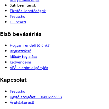
Süti beállítások
Fizetési lehetőségek
Tesco.hu
Clubcard
Első bevásárlás
Hogyan rendelj tőlünk?
Regisztráció
Idősáv foglalása
Kedvenceim
ÁFÁ-s számla igénylés
Kapcsolat
Tesco.hu
Ügyfélszolgálat - 0680222333
Áruházkereső