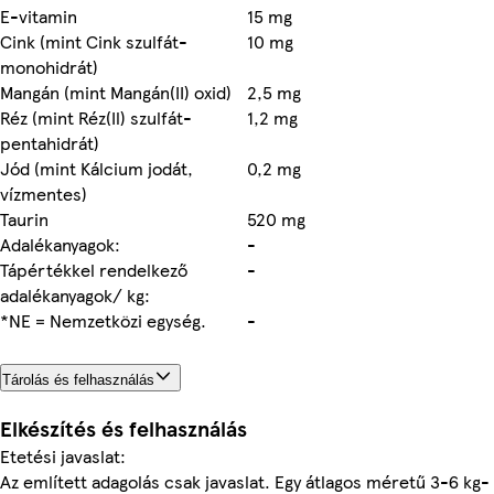
E-vitamin
15 mg
Cink (mint Cink szulfát-
10 mg
monohidrát)
Mangán (mint Mangán(II) oxid)
2,5 mg
Réz (mint Réz(Il) szulfát-
1,2 mg
pentahidrát)
Jód (mint Kálcium jodát,
0,2 mg
vízmentes)
Taurin
520 mg
Adalékanyagok:
-
Tápértékkel rendelkező
-
adalékanyagok/ kg:
*NE = Nemzetközi egység.
-
Tárolás és felhasználás
Elkészítés és felhasználás
Etetési javaslat:
Az említett adagolás csak javaslat. Egy átlagos méretű 3-6 kg-