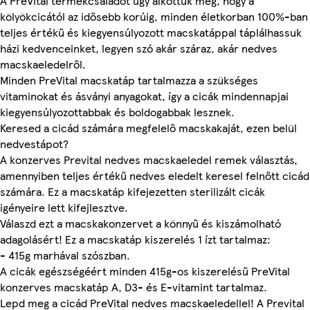
A PreVital termékcsaládot úgy alkottuk meg, hogy a
kölyökcicától az idősebb korúig, minden életkorban 100%-ban
teljes értékű és kiegyensúlyozott macskatáppal táplálhassuk
házi kedvenceinket, legyen szó akár száraz, akár nedves
macskaeledelről.
Minden PreVital macskatáp tartalmazza a szükséges
vitaminokat és ásványi anyagokat, így a cicák mindennapjai
kiegyensúlyozottabbak és boldogabbak lesznek.
Keresed a cicád számára megfelelő macskakaját, ezen belül
nedvestápot?
A konzerves Prevital nedves macskaeledel remek választás,
amennyiben teljes értékű nedves eledelt keresel felnőtt cicád
számára. Ez a macskatáp kifejezetten sterilizált cicák
igényeire lett kifejlesztve.
Válaszd ezt a macskakonzervet a könnyű és kiszámolható
adagolásért! Ez a macskatáp kiszerelés 1 ízt tartalmaz:
- 415g marhával szószban.
A cicák egészségéért minden 415g-os kiszerelésű PreVital
konzerves macskatáp A, D3- és E-vitamint tartalmaz.
Lepd meg a cicád PreVital nedves macskaeledellel! A Prevital