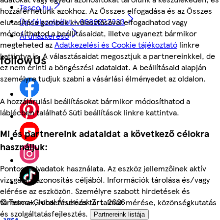
Tesco.hu
hozzáférhetünk azokhoz. Az Összes elfogadása és az Összes
Ügyfélszolgálat - 0680222333
elutasítása gombok kiválasztásával elfogadhatod vagy
módosíthatod a beállításaidat, illetve ugyanezt bármikor
Áruházkereső
megteheted az
Adatkezelési és Cookie tájékoztató
linkre
kattintva is. A választásaidat megosztjuk a partnereinkkel, de
followUs
ez nem érinti a böngészési adataidat. A beállításaid alapján
személyre tudjuk szabni a vásárlási élményedet az oldalon.
A hozzájárulási beállításokat bármikor módosíthatod a
láblécben található Süti beállítások linkre kattintva.
Mi és partnereink adataidat a következő célokra
használjuk:
Pontos helyadatok használata. Az eszköz jellemzőinek aktív
vizsgálata azonosítás céljából. Információk tárolása és/vagy
elérése az eszközön. Személyre szabott hirdetések és
©
Tesco-Global Áruházak Zrt. 2026
tartalmak, hirdetések és tartalmak mérése, közönségkutatás
és szolgáltatásfejlesztés.
Partnereink listája