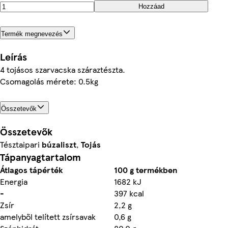
Hozzáad
Termék megnevezés
Leírás
4 tojásos szarvacska száraztészta.
Csomagolás mérete: 0.5kg
Összetevők
Összetevők
Tésztaipari
búzaliszt
,
Tojás
Tápanyagtartalom
Átlagos tápérték
100 g termékben
Energia
1682 kJ
-
397 kcal
Zsír
2,2 g
amelyből telített zsírsavak
0,6 g