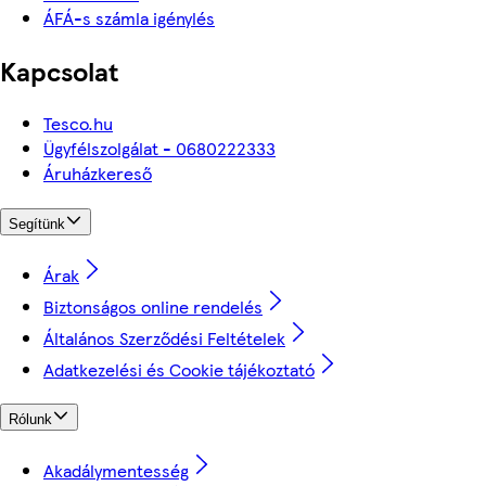
ÁFÁ-s számla igénylés
Kapcsolat
Tesco.hu
Ügyfélszolgálat - 0680222333
Áruházkereső
Segítünk
Árak
Biztonságos online rendelés
Általános Szerződési Feltételek
Adatkezelési és Cookie tájékoztató
Rólunk
Akadálymentesség