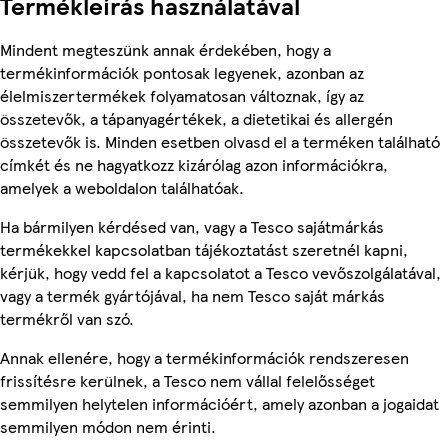
Termékleírás használatával
Mindent megteszünk annak érdekében, hogy a
termékinformációk pontosak legyenek, azonban az
élelmiszertermékek folyamatosan változnak, így az
összetevők, a tápanyagértékek, a dietetikai és allergén
összetevők is. Minden esetben olvasd el a terméken található
címkét és ne hagyatkozz kizárólag azon információkra,
amelyek a weboldalon találhatóak.
Ha bármilyen kérdésed van, vagy a Tesco sajátmárkás
termékekkel kapcsolatban tájékoztatást szeretnél kapni,
kérjük, hogy vedd fel a kapcsolatot a Tesco vevőszolgálatával,
vagy a termék gyártójával, ha nem Tesco saját márkás
termékről van szó.
Annak ellenére, hogy a termékinformációk rendszeresen
frissítésre kerülnek, a Tesco nem vállal felelősséget
semmilyen helytelen információért, amely azonban a jogaidat
semmilyen módon nem érinti.