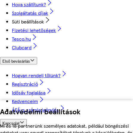
Hova szállítunk?
Szolgáltatás díjak
Süti beállítások
Fizetési lehetőségek
Tesco.hu
Clubcard
Első bevásárlás
Hogyan rendelj tőlünk?
Regisztráció
Idősáv foglalása
Kedvenceim
ÁFÁ-s számla igénylés
Adatvédelmi beállítások
Kapcsolat
Mi és 18 partnerünk személyes adatokat, például böngészési
adatokat vagy egyedi azonosítókat tárolunk a készülékeden, és