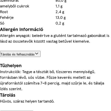
Szénhidrát
80,0 g
amelyből cukrok
1,1 g
Rost
2,4 g
Fehérje
13,0 g
Só
0,2 g
Allergén információ
Allergén anyagok: beleértve a glutént tartalmazó gabonákat is
lásd az összetevők között vastag betűvel kiemelve.
Tárolás és felhasználás
Tűzhelyen
Instrukciók: Tegye a tésztát bő, tízszeres mennyiségű,
forrásban lévő, sós vízbe. Főzze keverés mellett az
újraforrástól számítva 7-8 percig, majd szűrje le, és tálalja
ízlés szerint.
Tárolás
Hűvös, száraz helyen tartandó.