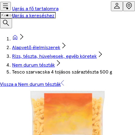
Ugrás a fő tartalomra
Ugrás a kereséshez
Alapvető élelmiszerek
Rizs, tészta, hüvelyesek, egyéb köretek
Nem durum tészták
Tesco szarvacska 4 tojásos száraztészta 500 g
Vissza a Nem durum tészták