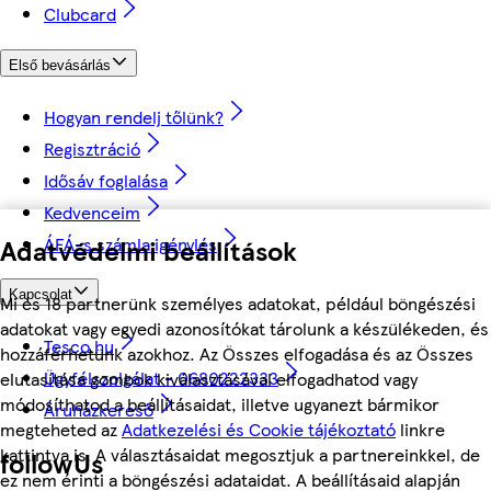
Clubcard
Első bevásárlás
Hogyan rendelj tőlünk?
Regisztráció
Idősáv foglalása
Kedvenceim
ÁFÁ-s számla igénylés
Adatvédelmi beállítások
Kapcsolat
Mi és 18 partnerünk személyes adatokat, például böngészési
adatokat vagy egyedi azonosítókat tárolunk a készülékeden, és
Tesco.hu
hozzáférhetünk azokhoz. Az Összes elfogadása és az Összes
Ügyfélszolgálat - 0680222333
elutasítása gombok kiválasztásával elfogadhatod vagy
módosíthatod a beállításaidat, illetve ugyanezt bármikor
Áruházkereső
megteheted az
Adatkezelési és Cookie tájékoztató
linkre
kattintva is. A választásaidat megosztjuk a partnereinkkel, de
followUs
ez nem érinti a böngészési adataidat. A beállításaid alapján