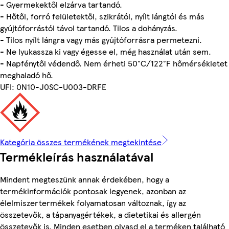
- Gyermekektől elzárva tartandó.
- Hőtől, forró felületektől, szikrától, nyílt lángtól és más
gyújtóforrástól távol tartandó. Tilos a dohányzás.
- Tilos nyílt lángra vagy más gyújtóforrásra permetezni.
- Ne lyukassza ki vagy égesse el, még használat után sem.
- Napfénytől védendő. Nem érheti 50°C/122°F hőmérsékletet
meghaladó hő.
UFI: 0N10-J0SC-U003-DRFE
Kategória összes termékének megtekintése
Termékleírás használatával
Mindent megteszünk annak érdekében, hogy a
termékinformációk pontosak legyenek, azonban az
élelmiszertermékek folyamatosan változnak, így az
összetevők, a tápanyagértékek, a dietetikai és allergén
összetevők is. Minden esetben olvasd el a terméken található