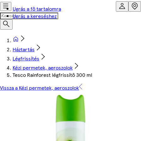
Ugrás a fő tartalomra
Ugrás a kereséshez
Háztartás
Légfrissítés
Kézi permetek, aeroszolok
Tesco Rainforest légfrissítő 300 ml
Vissza a Kézi permetek, aeroszolok