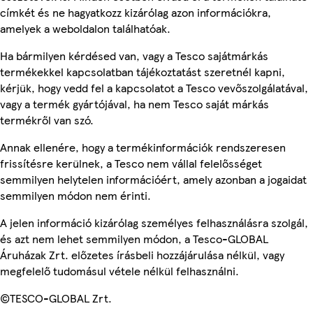
címkét és ne hagyatkozz kizárólag azon információkra,
amelyek a weboldalon találhatóak.
Ha bármilyen kérdésed van, vagy a Tesco sajátmárkás
termékekkel kapcsolatban tájékoztatást szeretnél kapni,
kérjük, hogy vedd fel a kapcsolatot a Tesco vevőszolgálatával,
vagy a termék gyártójával, ha nem Tesco saját márkás
termékről van szó.
Annak ellenére, hogy a termékinformációk rendszeresen
frissítésre kerülnek, a Tesco nem vállal felelősséget
semmilyen helytelen információért, amely azonban a jogaidat
semmilyen módon nem érinti.
A jelen információ kizárólag személyes felhasználásra szolgál,
és azt nem lehet semmilyen módon, a Tesco-GLOBAL
Áruházak Zrt. előzetes írásbeli hozzájárulása nélkül, vagy
megfelelő tudomásul vétele nélkül felhasználni.
©TESCO-GLOBAL Zrt.