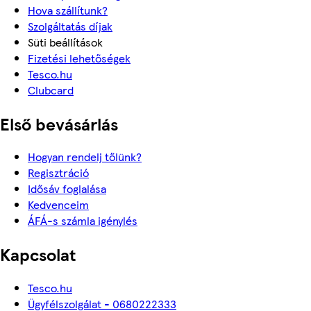
Hova szállítunk?
Szolgáltatás díjak
Süti beállítások
Fizetési lehetőségek
Tesco.hu
Clubcard
Első bevásárlás
Hogyan rendelj tőlünk?
Regisztráció
Idősáv foglalása
Kedvenceim
ÁFÁ-s számla igénylés
Kapcsolat
Tesco.hu
Ügyfélszolgálat - 0680222333