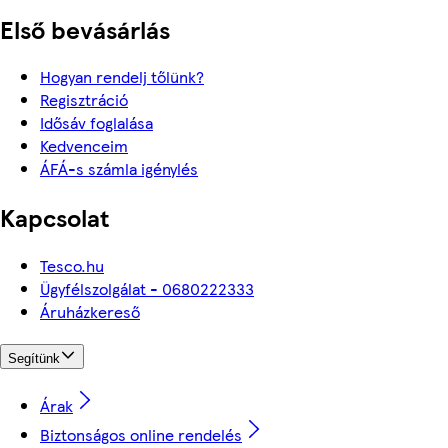
Első bevásárlás
Hogyan rendelj tőlünk?
Regisztráció
Idősáv foglalása
Kedvenceim
ÁFÁ-s számla igénylés
Kapcsolat
Tesco.hu
Ügyfélszolgálat - 0680222333
Áruházkereső
Segítünk
Árak
Biztonságos online rendelés