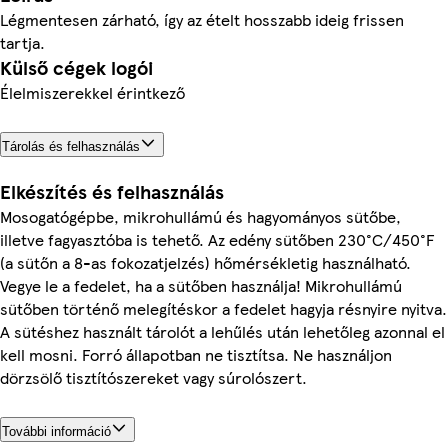
Légmentesen zárható, így az ételt hosszabb ideig frissen
tartja.
Külső cégek logói
Élelmiszerekkel érintkező
Tárolás és felhasználás
Elkészítés és felhasználás
Mosogatógépbe, mikrohullámú és hagyományos sütőbe,
illetve fagyasztóba is tehető. Az edény sütőben 230°C/450°F
(a sütőn a 8-as fokozatjelzés) hőmérsékletig használható.
Vegye le a fedelet, ha a sütőben használja! Mikrohullámú
sütőben történő melegítéskor a fedelet hagyja résnyire nyitva.
A sütéshez használt tárolót a lehűlés után lehetőleg azonnal el
kell mosni. Forró állapotban ne tisztítsa. Ne használjon
dörzsölő tisztítószereket vagy súrolószert.
További információ