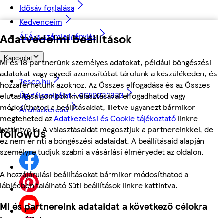
Idősáv foglalása
Kedvenceim
ÁFÁ-s számla igénylés
Adatvédelmi beállítások
Kapcsolat
Mi és 18 partnerünk személyes adatokat, például böngészési
adatokat vagy egyedi azonosítókat tárolunk a készülékeden, és
Tesco.hu
hozzáférhetünk azokhoz. Az Összes elfogadása és az Összes
Ügyfélszolgálat - 0680222333
elutasítása gombok kiválasztásával elfogadhatod vagy
módosíthatod a beállításaidat, illetve ugyanezt bármikor
Áruházkereső
megteheted az
Adatkezelési és Cookie tájékoztató
linkre
kattintva is. A választásaidat megosztjuk a partnereinkkel, de
followUs
ez nem érinti a böngészési adataidat. A beállításaid alapján
személyre tudjuk szabni a vásárlási élményedet az oldalon.
A hozzájárulási beállításokat bármikor módosíthatod a
láblécben található Süti beállítások linkre kattintva.
Mi és partnereink adataidat a következő célokra