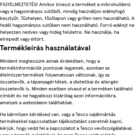
FIGYELMEZTETÉS! Amikor kiveszi a terméket a mikrohullámú
vagy a hagyományos sütőből, mindig használjon edényfogó
kesztyűt. Tűzhelyen, főzőlapon vagy grillen nem használható. A
fedél hagyományos sütőben nem használható. Forró edényt ne
helyezzen nedves vagy hideg felületre. Ne használja, ha
elrepedt vagy eltört.
Termékleírás használatával
Mindent megteszünk annak érdekében, hogy a
termékinformációk pontosak legyenek, azonban az
élelmiszertermékek folyamatosan változnak, így az
összetevők, a tápanyagértékek, a dietetikai és allergén
összetevők is. Minden esetben olvasd el a terméken található
címkét és ne hagyatkozz kizárólag azon információkra,
amelyek a weboldalon találhatóak.
Ha bármilyen kérdésed van, vagy a Tesco sajátmárkás
termékekkel kapcsolatban tájékoztatást szeretnél kapni,
kérjük, hogy vedd fel a kapcsolatot a Tesco vevőszolgálatával,
vagy a termék gyártójával, ha nem Tesco saját márkás