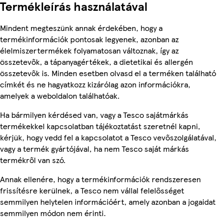
Termékleírás használatával
Mindent megteszünk annak érdekében, hogy a
termékinformációk pontosak legyenek, azonban az
élelmiszertermékek folyamatosan változnak, így az
összetevők, a tápanyagértékek, a dietetikai és allergén
összetevők is. Minden esetben olvasd el a terméken található
címkét és ne hagyatkozz kizárólag azon információkra,
amelyek a weboldalon találhatóak.
Ha bármilyen kérdésed van, vagy a Tesco sajátmárkás
termékekkel kapcsolatban tájékoztatást szeretnél kapni,
kérjük, hogy vedd fel a kapcsolatot a Tesco vevőszolgálatával,
vagy a termék gyártójával, ha nem Tesco saját márkás
termékről van szó.
Annak ellenére, hogy a termékinformációk rendszeresen
frissítésre kerülnek, a Tesco nem vállal felelősséget
semmilyen helytelen információért, amely azonban a jogaidat
semmilyen módon nem érinti.