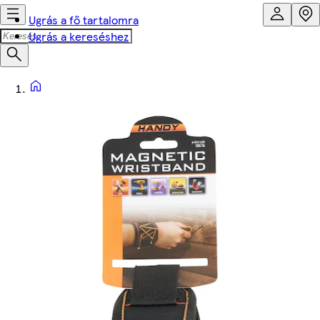
Ugrás a fő tartalomra
Ugrás a kereséshez