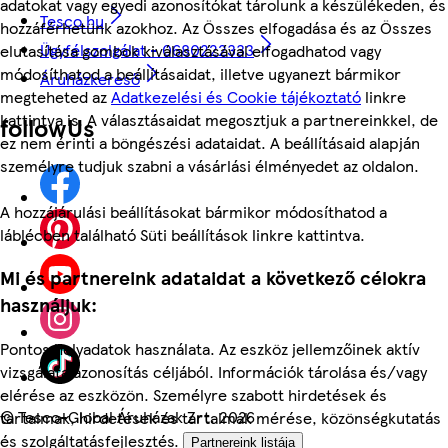
adatokat vagy egyedi azonosítókat tárolunk a készülékeden, és
Tesco.hu
hozzáférhetünk azokhoz. Az Összes elfogadása és az Összes
Ügyfélszolgálat - 0680222333
elutasítása gombok kiválasztásával elfogadhatod vagy
módosíthatod a beállításaidat, illetve ugyanezt bármikor
Áruházkereső
megteheted az
Adatkezelési és Cookie tájékoztató
linkre
kattintva is. A választásaidat megosztjuk a partnereinkkel, de
followUs
ez nem érinti a böngészési adataidat. A beállításaid alapján
személyre tudjuk szabni a vásárlási élményedet az oldalon.
A hozzájárulási beállításokat bármikor módosíthatod a
láblécben található Süti beállítások linkre kattintva.
Mi és partnereink adataidat a következő célokra
használjuk:
Pontos helyadatok használata. Az eszköz jellemzőinek aktív
vizsgálata azonosítás céljából. Információk tárolása és/vagy
elérése az eszközön. Személyre szabott hirdetések és
©
Tesco-Global Áruházak Zrt. 2026
tartalmak, hirdetések és tartalmak mérése, közönségkutatás
és szolgáltatásfejlesztés.
Partnereink listája