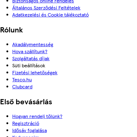
Biztonságos online rendelés
Általános Szerződési Feltételek
Adatkezelési és Cookie tájékoztató
Rólunk
Akadálymentesség
Hova szállítunk?
Szolgáltatás díjak
Süti beállítások
Fizetési lehetőségek
Tesco.hu
Clubcard
Első bevásárlás
Hogyan rendelj tőlünk?
Regisztráció
Idősáv foglalása