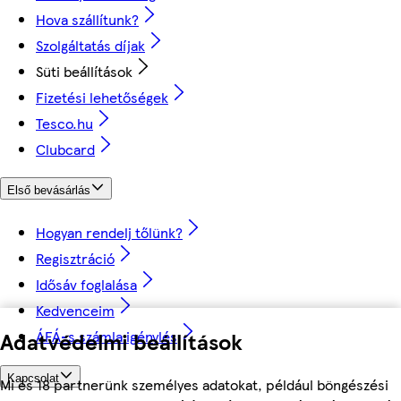
Hova szállítunk?
Szolgáltatás díjak
Süti beállítások
Fizetési lehetőségek
Tesco.hu
Clubcard
Első bevásárlás
Hogyan rendelj tőlünk?
Regisztráció
Idősáv foglalása
Kedvenceim
Adatvédelmi beállítások
ÁFÁ-s számla igénylés
Kapcsolat
Mi és 18 partnerünk személyes adatokat, például böngészési