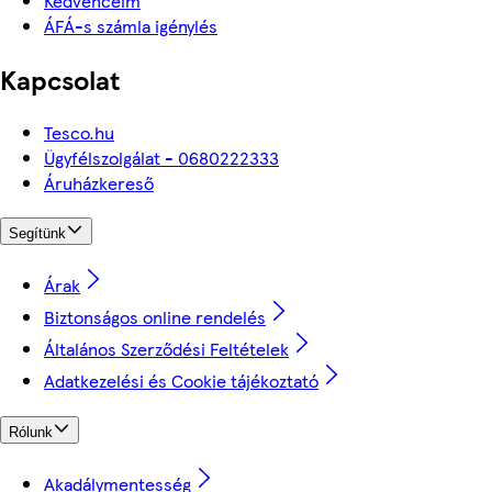
Kedvenceim
ÁFÁ-s számla igénylés
Kapcsolat
Tesco.hu
Ügyfélszolgálat - 0680222333
Áruházkereső
Segítünk
Árak
Biztonságos online rendelés
Általános Szerződési Feltételek
Adatkezelési és Cookie tájékoztató
Rólunk
Akadálymentesség