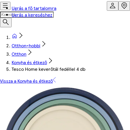
Ugrás a fő tartalomra
Ugrás a kereséshez
Otthon-hobbi
Otthon
Konyha és étkező
Tesco Home keverőtál fedéllel 4 db
Vissza a Konyha és étkező