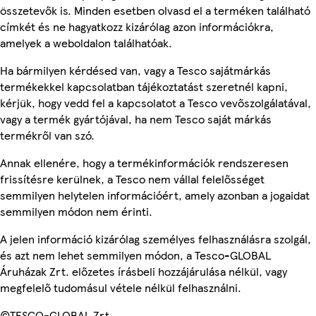
összetevők is. Minden esetben olvasd el a terméken található
címkét és ne hagyatkozz kizárólag azon információkra,
amelyek a weboldalon találhatóak.
Ha bármilyen kérdésed van, vagy a Tesco sajátmárkás
termékekkel kapcsolatban tájékoztatást szeretnél kapni,
kérjük, hogy vedd fel a kapcsolatot a Tesco vevőszolgálatával,
vagy a termék gyártójával, ha nem Tesco saját márkás
termékről van szó.
Annak ellenére, hogy a termékinformációk rendszeresen
frissítésre kerülnek, a Tesco nem vállal felelősséget
semmilyen helytelen információért, amely azonban a jogaidat
semmilyen módon nem érinti.
A jelen információ kizárólag személyes felhasználásra szolgál,
és azt nem lehet semmilyen módon, a Tesco-GLOBAL
Áruházak Zrt. előzetes írásbeli hozzájárulása nélkül, vagy
megfelelő tudomásul vétele nélkül felhasználni.
©TESCO-GLOBAL Zrt.