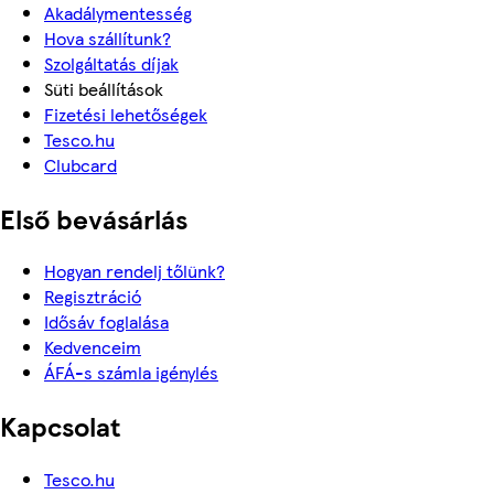
Akadálymentesség
Hova szállítunk?
Szolgáltatás díjak
Süti beállítások
Fizetési lehetőségek
Tesco.hu
Clubcard
Első bevásárlás
Hogyan rendelj tőlünk?
Regisztráció
Idősáv foglalása
Kedvenceim
ÁFÁ-s számla igénylés
Kapcsolat
Tesco.hu