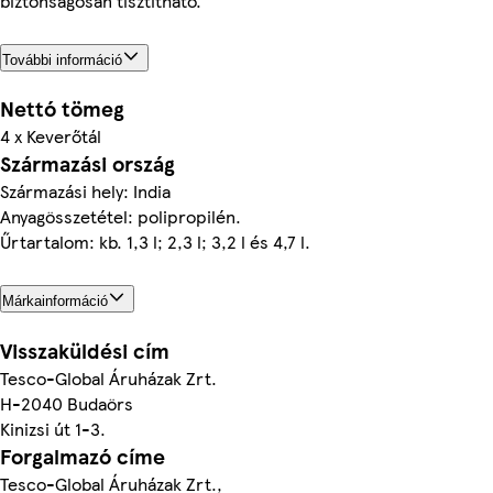
biztonságosan tisztítható.
További információ
Nettó tömeg
4 x Keverőtál
Származási ország
Származási hely: India
Anyagösszetétel: polipropilén.
Űrtartalom: kb. 1,3 l; 2,3 l; 3,2 l és 4,7 l.
Márkainformáció
Visszaküldési cím
Tesco-Global Áruházak Zrt.
H-2040 Budaörs
Kinizsi út 1-3.
Forgalmazó címe
Tesco-Global Áruházak Zrt.,