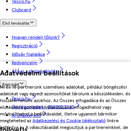
Tesco.hu
Clubcard
Első bevásárlás
Hogyan rendelj tőlünk?
Regisztráció
Idősáv foglalása
Kedvenceim
ÁFÁ-s számla igénylés
Adatvédelmi beállítások
Kapcsolat
Mi és 18 partnerünk személyes adatokat, például böngészési
adatokat vagy egyedi azonosítókat tárolunk a készülékeden, és
Tesco.hu
hozzáférhetünk azokhoz. Az Összes elfogadása és az Összes
Ügyfélszolgálat - 0680222333
elutasítása gombok kiválasztásával elfogadhatod vagy
módosíthatod a beállításaidat, illetve ugyanezt bármikor
Áruházkereső
megteheted az
Adatkezelési és Cookie tájékoztató
linkre
kattintva is. A választásaidat megosztjuk a partnereinkkel, de
followUs