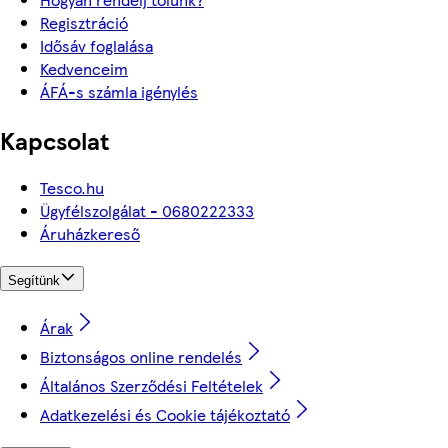
Regisztráció
Idősáv foglalása
Kedvenceim
ÁFÁ-s számla igénylés
Kapcsolat
Tesco.hu
Ügyfélszolgálat - 0680222333
Áruházkereső
Segítünk
Árak
Biztonságos online rendelés
Általános Szerződési Feltételek
Adatkezelési és Cookie tájékoztató