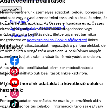
Adatvédelmi beállítások
Kapcsolat
Mi és 18 partnerünk személyes adatokat, például böngészési
adatokat vagy egyedi azonosítókat tárolunk a készülékeden, és
Tesco.hu
hozzáférhetünk azokhoz. Az Összes elfogadása és az Összes
Ügyfélszolgálat - 0680222333
elutasítása gombok kiválasztásával elfogadhatod vagy
módosíthatod a beállításaidat, illetve ugyanezt bármikor
Áruházkereső
megteheted az
Adatkezelési és Cookie tájékoztató
linkre
kattintva is. A választásaidat megosztjuk a partnereinkkel, de
followUs
ez nem érinti a böngészési adataidat. A beállításaid alapján
személyre tudjuk szabni a vásárlási élményedet az oldalon.
A hozzájárulási beállításokat bármikor módosíthatod a
láblécben található Süti beállítások linkre kattintva.
Mi és partnereink adataidat a következő célokra
használjuk:
Pontos helyadatok használata. Az eszköz jellemzőinek aktív
vizsgálata azonosítás céljából. Információk tárolása és/vagy