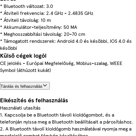
* Bluetooth változat: 3.0
* Átviteli frekvencia: 2.4 GHz - 2.4835 GHz
* Átviteli távolság: 10 m
* Akkumulátor-teljesítmény: 50 MA
* Meghosszabbítási távolság: 20-70 cm
* Támogatott rendszerek: Android 4.0 és későbbi, IOS 4.0 és
későbbi
Külső cégek logói
CE jelölés - Európai Megfelelőség, Möbius-szalag, WEEE
Symbol (áthúzott kukát)
Tárolás és felhasználás
Elkészítés és felhasználás
Használati utasítás
1. Kapcsolja be a Bluetooth távoli kioldógombot, és a
telefonján nyissa meg a Bluetooth beállításait a párosításhoz.
2. A Bluetooth távolí kioldógomb használatával nyomja meg a
megfelelő gombot fénykép készítéséhez.