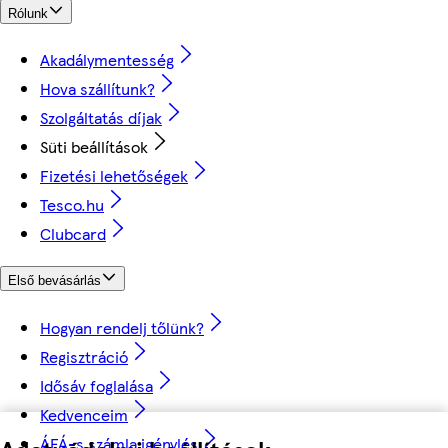
Rólunk
Akadálymentesség
Hova szállítunk?
Szolgáltatás díjak
Süti beállítások
Fizetési lehetőségek
Tesco.hu
Clubcard
Első bevásárlás
Hogyan rendelj tőlünk?
Regisztráció
Idősáv foglalása
Kedvenceim
ÁFÁ-s számla igénylés