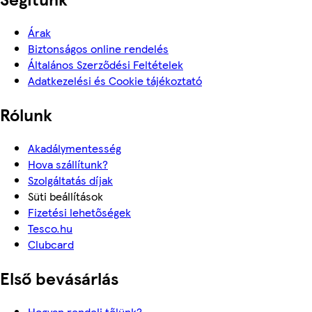
Árak
Biztonságos online rendelés
Általános Szerződési Feltételek
Adatkezelési és Cookie tájékoztató
Rólunk
Akadálymentesség
Hova szállítunk?
Szolgáltatás díjak
Süti beállítások
Fizetési lehetőségek
Tesco.hu
Clubcard
Első bevásárlás
Hogyan rendelj tőlünk?