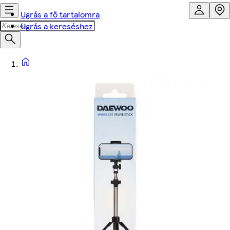
Ugrás a fő tartalomra
Ugrás a kereséshez