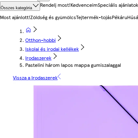
Rendelj most!
Kedvenceim
Speciális ajánlato
Összes kategória
Most ajánlott!
Zöldség és gyümölcs
Tejtermék-tojás
Pékáru
Húsá
Otthon-hobbi
Iskolai és irodai kellékek
Irodaszerek
Pastelini három lapos mappa gumiszalaggal
Vissza a Irodaszerek