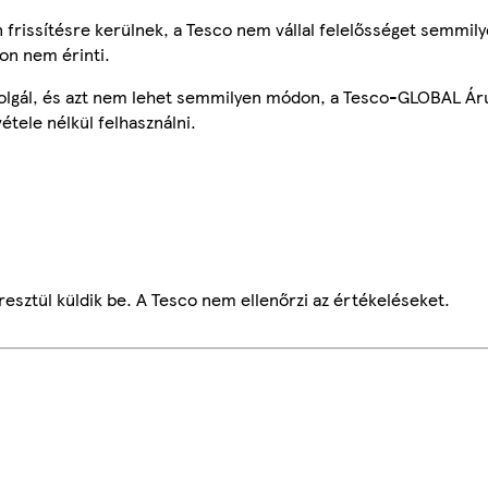
frissítésre kerülnek, a Tesco nem vállal felelősséget semmily
on nem érinti.
szolgál, és azt nem lehet semmilyen módon, a Tesco-GLOBAL Ár
étele nélkül felhasználni.
esztül küldik be. A Tesco nem ellenőrzi az értékeléseket.