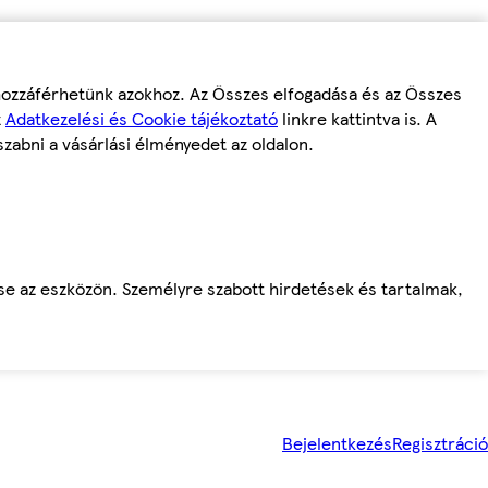
 hozzáférhetünk azokhoz. Az Összes elfogadása és az Összes
z
Adatkezelési és Cookie tájékoztató
linkre kattintva is. A
szabni a vásárlási élményedet az oldalon.
ése az eszközön. Személyre szabott hirdetések és tartalmak,
Bejelentkezés
Regisztráció