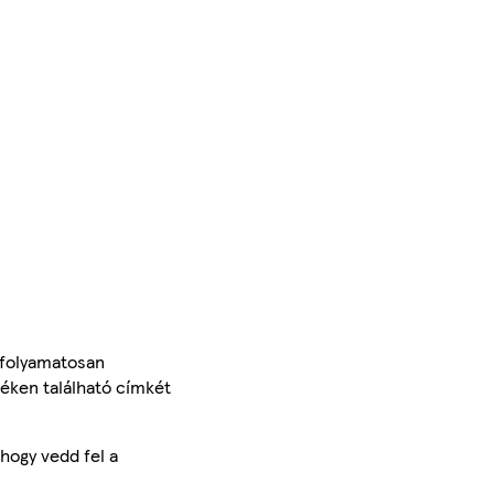
 folyamatosan
méken található címkét
hogy vedd fel a