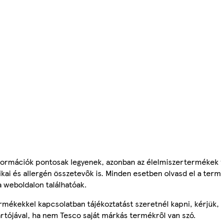
ormációk pontosak legyenek, azonban az élelmiszertermékek
tikai és allergén összetevők is. Minden esetben olvasd el a ter
a weboldalon találhatóak.
mékekkel kapcsolatban tájékoztatást szeretnél kapni, kérjük, 
ártójával, ha nem Tesco saját márkás termékről van szó.