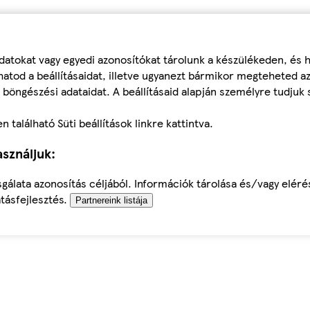
datokat vagy egyedi azonosítókat tárolunk a készülékeden, és
atod a beállításaidat, illetve ugyanezt bármikor megteheted a
 böngészési adataidat. A beállításaid alapján személyre tudjuk 
található Süti beállítások linkre kattintva.
sználjuk:
sgálata azonosítás céljából. Információk tárolása és/vagy elér
tásfejlesztés.
Partnereink listája