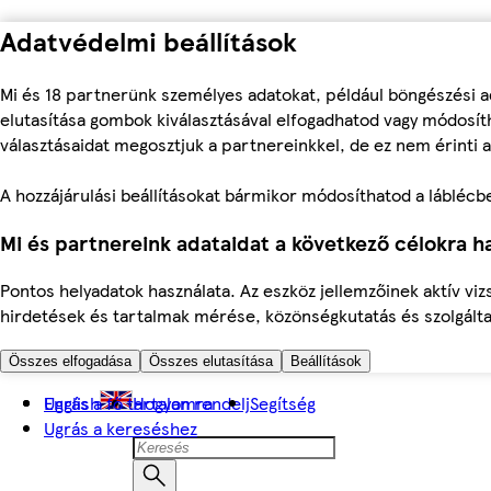
Adatvédelmi beállítások
Mi és 18 partnerünk személyes adatokat, például böngészési a
elutasítása gombok kiválasztásával elfogadhatod vagy módosíth
választásaidat megosztjuk a partnereinkkel, de ez nem érinti a
A hozzájárulási beállításokat bármikor módosíthatod a láblécben 
Mi és partnereink adataidat a következő célokra ha
Pontos helyadatok használata. Az eszköz jellemzőinek aktív viz
hirdetések és tartalmak mérése, közönségkutatás és szolgálta
Összes elfogadása
Összes elutasítása
Beállítások
Ugrás a fő tartalomra
English
Hogyan rendelj
Segítség
Ugrás a kereséshez