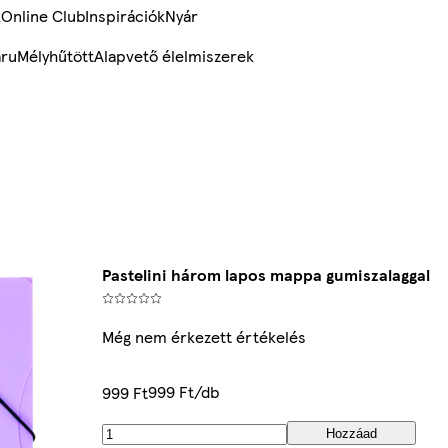
k
Online Club
Inspirációk
Nyár
ru
Mélyhűtött
Alapvető élelmiszerek
Pastelini három lapos mappa gumiszalaggal
Még nem érkezett értékelés
999 Ft/db
999 Ft
Hozzáad