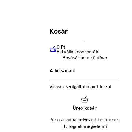
Kosár
0 Ft
Aktuális kosárérték
0 Ft
Aktuális kosárérték
Bevásárlás elküldése
A kosarad
Válassz szolgáltatásaink közül
Üres kosár
A kosaradba helyezett termékek
itt fognak megjelenni