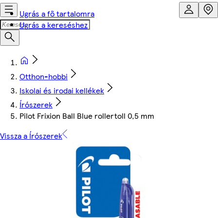
Ugrás a fő tartalomra
Ugrás a kereséshez
Otthon-hobbi
Iskolai és irodai kellékek
Írószerek
Pilot Frixion Ball Blue rollertoll 0,5 mm
Vissza a Írószerek