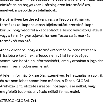
címkét és ne hagyatkozz kizárólag azon információkra,
amelyek a weboldalon találhatóak.
Ha bármilyen kérdésed van, vagy a Tesco sajátmárkás
termékekkel kapcsolatban tájékoztatást szeretnél kapni,
kérjük, hogy vedd fel a kapcsolatot a Tesco vevőszolgálatával,
vagy a termék gyártójával, ha nem Tesco saját márkás
termékről van szó.
Annak ellenére, hogy a termékinformációk rendszeresen
frissítésre kerülnek, a Tesco nem vállal felelősséget
semmilyen helytelen információért, amely azonban a jogaidat
semmilyen módon nem érinti.
A jelen információ kizárólag személyes felhasználásra szolgál,
és azt nem lehet semmilyen módon, a Tesco-GLOBAL
Áruházak Zrt. előzetes írásbeli hozzájárulása nélkül, vagy
megfelelő tudomásul vétele nélkül felhasználni.
©TESCO-GLOBAL Zrt.