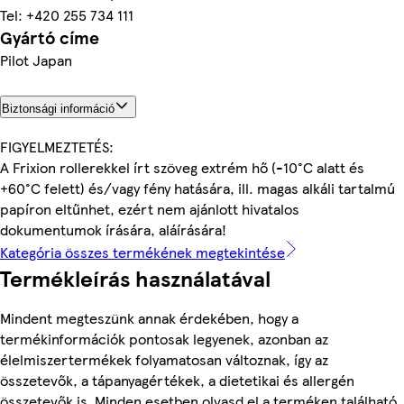
Tel: +420 255 734 111
Gyártó címe
Pilot Japan
Biztonsági információ
FIGYELMEZTETÉS:
A Frixion rollerekkel írt szöveg extrém hő (-10°C alatt és
+60°C felett) és/vagy fény hatására, ill. magas alkáli tartalmú
papíron eltűnhet, ezért nem ajánlott hivatalos
dokumentumok írására, aláírására!
Kategória összes termékének megtekintése
Termékleírás használatával
Mindent megteszünk annak érdekében, hogy a
termékinformációk pontosak legyenek, azonban az
élelmiszertermékek folyamatosan változnak, így az
összetevők, a tápanyagértékek, a dietetikai és allergén
összetevők is. Minden esetben olvasd el a terméken található