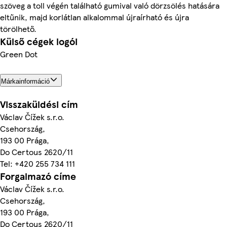
szöveg a toll végén található gumival való dörzsölés hatására
eltűnik, majd korlátlan alkalommal újraírható és újra
törölhető.
Külső cégek logói
Green Dot
Márkainformáció
Visszaküldési cím
Václav Čížek s.r.o.
Csehország,
193 00 Prága,
Do Certous 2620/11
Tel: +420 255 734 111
Forgalmazó címe
Václav Čížek s.r.o.
Csehország,
193 00 Prága,
Do Certous 2620/11