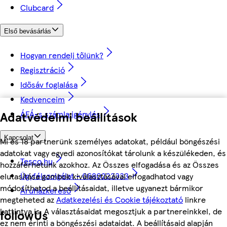
Clubcard
Első bevásárlás
Hogyan rendelj tőlünk?
Regisztráció
Idősáv foglalása
Kedvenceim
Adatvédelmi beállítások
ÁFÁ-s számla igénylés
Kapcsolat
Mi és 18 partnerünk személyes adatokat, például böngészési
adatokat vagy egyedi azonosítókat tárolunk a készülékeden, és
Tesco.hu
hozzáférhetünk azokhoz. Az Összes elfogadása és az Összes
Ügyfélszolgálat - 0680222333
elutasítása gombok kiválasztásával elfogadhatod vagy
módosíthatod a beállításaidat, illetve ugyanezt bármikor
Áruházkereső
megteheted az
Adatkezelési és Cookie tájékoztató
linkre
kattintva is. A választásaidat megosztjuk a partnereinkkel, de
followUs
ez nem érinti a böngészési adataidat. A beállításaid alapján