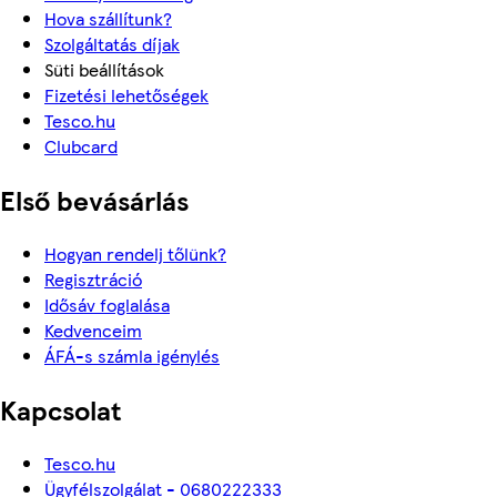
Hova szállítunk?
Szolgáltatás díjak
Süti beállítások
Fizetési lehetőségek
Tesco.hu
Clubcard
Első bevásárlás
Hogyan rendelj tőlünk?
Regisztráció
Idősáv foglalása
Kedvenceim
ÁFÁ-s számla igénylés
Kapcsolat
Tesco.hu
Ügyfélszolgálat - 0680222333