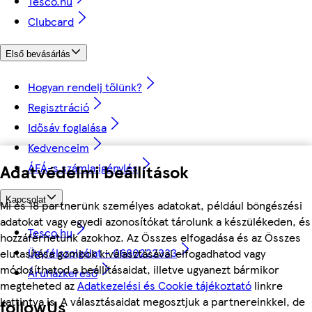
Tesco.hu
Clubcard
Első bevásárlás
Hogyan rendelj tőlünk?
Regisztráció
Idősáv foglalása
Kedvenceim
Adatvédelmi beállítások
ÁFÁ-s számla igénylés
Kapcsolat
Mi és 18 partnerünk személyes adatokat, például böngészési
adatokat vagy egyedi azonosítókat tárolunk a készülékeden, és
Tesco.hu
hozzáférhetünk azokhoz. Az Összes elfogadása és az Összes
Ügyfélszolgálat - 0680222333
elutasítása gombok kiválasztásával elfogadhatod vagy
módosíthatod a beállításaidat, illetve ugyanezt bármikor
Áruházkereső
megteheted az
Adatkezelési és Cookie tájékoztató
linkre
kattintva is. A választásaidat megosztjuk a partnereinkkel, de
followUs