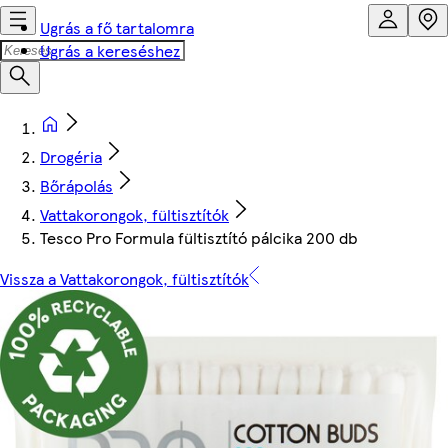
Ugrás a fő tartalomra
Ugrás a kereséshez
Drogéria
Bőrápolás
Vattakorongok, fültisztítók
Tesco Pro Formula fültisztító pálcika 200 db
Vissza a Vattakorongok, fültisztítók