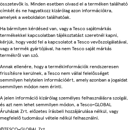
összetevők is. Minden esetben olvasd el a terméken található
címkét és ne hagyatkozz kizárólag azon információkra,
amelyek a weboldalon találhatóak.
Ha bármilyen kérdésed van, vagy a Tesco sajátmárkás
termékekkel kapcsolatban tájékoztatást szeretnél kapni,
kérjük, hogy vedd fel a kapcsolatot a Tesco vevőszolgálatával,
vagy a termék gyártójával, ha nem Tesco saját márkás
termékről van szó.
Annak ellenére, hogy a termékinformációk rendszeresen
frissítésre kerülnek, a Tesco nem vállal felelősséget
semmilyen helytelen információért, amely azonban a jogaidat
semmilyen módon nem érinti.
A jelen információ kizárólag személyes felhasználásra szolgál,
és azt nem lehet semmilyen módon, a Tesco-GLOBAL
Áruházak Zrt. előzetes írásbeli hozzájárulása nélkül, vagy
megfelelő tudomásul vétele nélkül felhasználni.
©TESCO-GLOBAL Zrt.