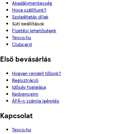
Akadálymentesség
Hova szállítunk?
Szolgáltatás díjak
Süti beállítások
Fizetési lehetőségek
Tesco.hu
Clubcard
Első bevásárlás
Hogyan rendelj tőlünk?
Regisztráció
Idősáv foglalása
Kedvenceim
ÁFÁ-s számla igénylés
Kapcsolat
Tesco.hu