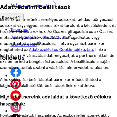
Adatvédelmi beállítások
ÁFÁ-s számla igénylés
Kapcsolat
Mi és 18 partnerünk személyes adatokat, például böngészési
adatokat vagy egyedi azonosítókat tárolunk a készülékeden, és
Tesco.hu
hozzáférhetünk azokhoz. Az Összes elfogadása és az Összes
Ügyfélszolgálat - 0680222333
elutasítása gombok kiválasztásával elfogadhatod vagy
módosíthatod a beállításaidat, illetve ugyanezt bármikor
Áruházkereső
megteheted az
Adatkezelési és Cookie tájékoztató
linkre
kattintva is. A választásaidat megosztjuk a partnereinkkel, de
followUs
ez nem érinti a böngészési adataidat. A beállításaid alapján
személyre tudjuk szabni a vásárlási élményedet az oldalon.
A hozzájárulási beállításokat bármikor módosíthatod a
láblécben található Süti beállítások linkre kattintva.
Mi és partnereink adataidat a következő célokra
használjuk:
Pontos helyadatok használata. Az eszköz jellemzőinek aktív