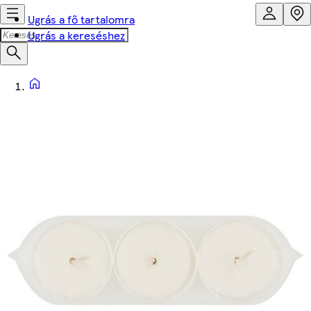
Ugrás a fő tartalomra
Ugrás a kereséshez