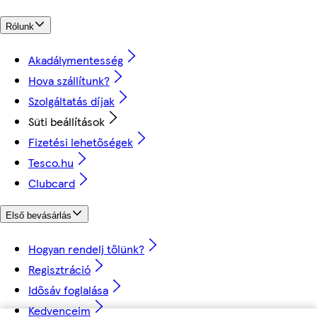
Rólunk
Akadálymentesség
Hova szállítunk?
Szolgáltatás díjak
Süti beállítások
Fizetési lehetőségek
Tesco.hu
Clubcard
Első bevásárlás
Hogyan rendelj tőlünk?
Regisztráció
Idősáv foglalása
Kedvenceim