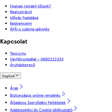
Hogyan rendelj tőlünk?
Regisztráció
Idősáv foglalása
Kedvenceim
ÁFÁ-s számla igénylés
Kapcsolat
Tesco.hu
Ügyfélszolgálat - 0680222333
Áruházkereső
Segítünk
Árak
Biztonságos online rendelés
Általános Szerződési Feltételek
Adatkezelési és Cookie tájékoztató