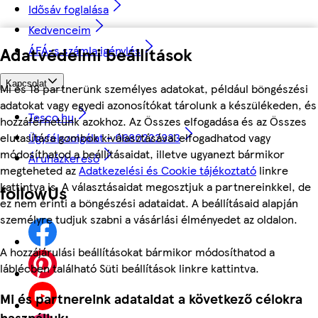
Idősáv foglalása
Kedvenceim
Adatvédelmi beállítások
ÁFÁ-s számla igénylés
Kapcsolat
Mi és 18 partnerünk személyes adatokat, például böngészési
adatokat vagy egyedi azonosítókat tárolunk a készülékeden, és
Tesco.hu
hozzáférhetünk azokhoz. Az Összes elfogadása és az Összes
elutasítása gombok kiválasztásával elfogadhatod vagy
Ügyfélszolgálat - 0680222333
módosíthatod a beállításaidat, illetve ugyanezt bármikor
Áruházkereső
megteheted az
Adatkezelési és Cookie tájékoztató
linkre
kattintva is. A választásaidat megosztjuk a partnereinkkel, de
followUs
ez nem érinti a böngészési adataidat. A beállításaid alapján
személyre tudjuk szabni a vásárlási élményedet az oldalon.
A hozzájárulási beállításokat bármikor módosíthatod a
láblécben található Süti beállítások linkre kattintva.
Mi és partnereink adataidat a következő célokra
használjuk: