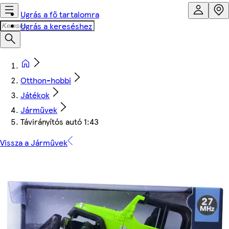
Ugrás a fő tartalomra
Ugrás a kereséshez
Otthon-hobbi
Játékok
Járművek
Távirányítós autó 1:43
Vissza a Járművek