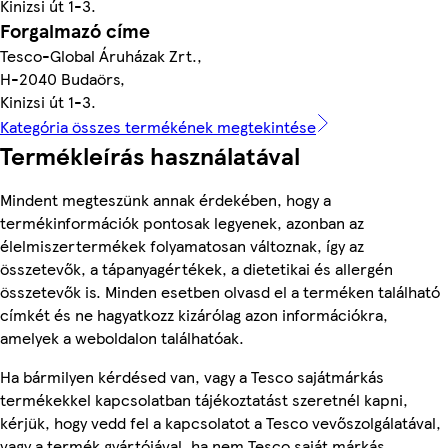
Kinizsi út 1-3.
Forgalmazó címe
Tesco-Global Áruházak Zrt.,
H-2040 Budaörs,
Kinizsi út 1-3.
Kategória összes termékének megtekintése
Termékleírás használatával
Mindent megteszünk annak érdekében, hogy a
termékinformációk pontosak legyenek, azonban az
élelmiszertermékek folyamatosan változnak, így az
összetevők, a tápanyagértékek, a dietetikai és allergén
összetevők is. Minden esetben olvasd el a terméken található
címkét és ne hagyatkozz kizárólag azon információkra,
amelyek a weboldalon találhatóak.
Ha bármilyen kérdésed van, vagy a Tesco sajátmárkás
termékekkel kapcsolatban tájékoztatást szeretnél kapni,
kérjük, hogy vedd fel a kapcsolatot a Tesco vevőszolgálatával,
vagy a termék gyártójával, ha nem Tesco saját márkás