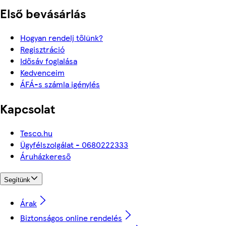
Első bevásárlás
Hogyan rendelj tőlünk?
Regisztráció
Idősáv foglalása
Kedvenceim
ÁFÁ-s számla igénylés
Kapcsolat
Tesco.hu
Ügyfélszolgálat - 0680222333
Áruházkereső
Segítünk
Árak
Biztonságos online rendelés