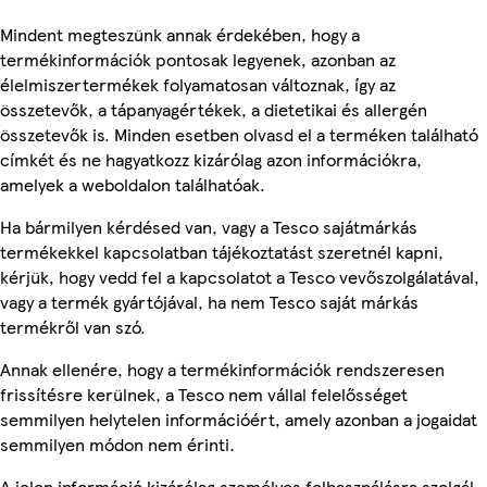
Mindent megteszünk annak érdekében, hogy a
termékinformációk pontosak legyenek, azonban az
élelmiszertermékek folyamatosan változnak, így az
összetevők, a tápanyagértékek, a dietetikai és allergén
összetevők is. Minden esetben olvasd el a terméken található
címkét és ne hagyatkozz kizárólag azon információkra,
amelyek a weboldalon találhatóak.
Ha bármilyen kérdésed van, vagy a Tesco sajátmárkás
termékekkel kapcsolatban tájékoztatást szeretnél kapni,
kérjük, hogy vedd fel a kapcsolatot a Tesco vevőszolgálatával,
vagy a termék gyártójával, ha nem Tesco saját márkás
termékről van szó.
Annak ellenére, hogy a termékinformációk rendszeresen
frissítésre kerülnek, a Tesco nem vállal felelősséget
semmilyen helytelen információért, amely azonban a jogaidat
semmilyen módon nem érinti.
A jelen információ kizárólag személyes felhasználásra szolgál,