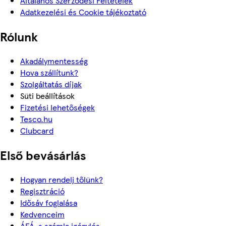
Általános Szerződési Feltételek
Adatkezelési és Cookie tájékoztató
Rólunk
Akadálymentesség
Hova szállítunk?
Szolgáltatás díjak
Süti beállítások
Fizetési lehetőségek
Tesco.hu
Clubcard
Első bevásárlás
Hogyan rendelj tőlünk?
Regisztráció
Idősáv foglalása
Kedvenceim
ÁFÁ-s számla igénylés