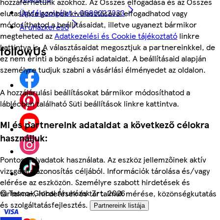
hozzáférhetünk azokhoz. Az Összes elfogadása és az Összes
Ügyfélszolgálat - 0680222333
elutasítása gombok kiválasztásával elfogadhatod vagy
módosíthatod a beállításaidat, illetve ugyanezt bármikor
Áruházkereső
megteheted az
Adatkezelési és Cookie tájékoztató
linkre
kattintva is. A választásaidat megosztjuk a partnereinkkel, de
followUs
ez nem érinti a böngészési adataidat. A beállításaid alapján
személyre tudjuk szabni a vásárlási élményedet az oldalon.
A hozzájárulási beállításokat bármikor módosíthatod a
láblécben található Süti beállítások linkre kattintva.
Mi és partnereink adataidat a következő célokra
használjuk:
Pontos helyadatok használata. Az eszköz jellemzőinek aktív
vizsgálata azonosítás céljából. Információk tárolása és/vagy
elérése az eszközön. Személyre szabott hirdetések és
©
Tesco-Global Áruházak Zrt. 2026
tartalmak, hirdetések és tartalmak mérése, közönségkutatás
és szolgáltatásfejlesztés.
Partnereink listája