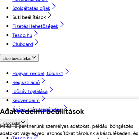
Szolgáltatás díjak
Süti beállítások
Fizetési lehetőségek
Tesco.hu
Clubcard
Első bevásárlás
Hogyan rendelj tőlünk?
Regisztráció
Idősáv foglalása
Kedvenceim
Adatvédelmi beállítások
ÁFÁ-s számla igénylés
Kapcsolat
Mi és 18 partnerünk személyes adatokat, például böngészési
adatokat vagy egyedi azonosítókat tárolunk a készülékeden, és
Tesco.hu