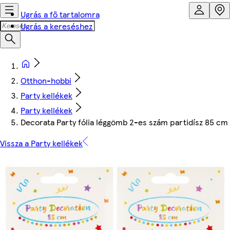
Ugrás a fő tartalomra
Ugrás a kereséshez
Otthon-hobbi
Party kellékek
Party kellékek
Decorata Party fólia léggömb 2-es szám partidísz 85 cm
Vissza a Party kellékek