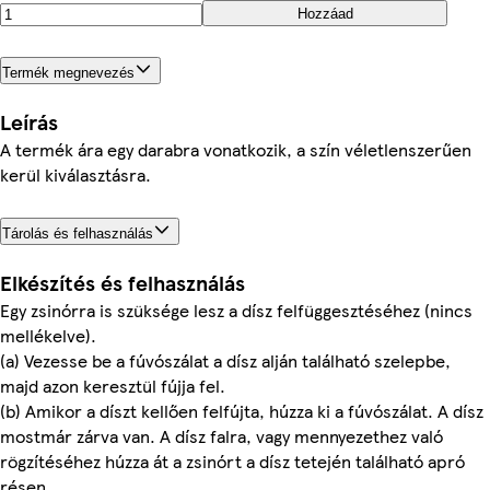
Hozzáad
Termék megnevezés
Leírás
A termék ára egy darabra vonatkozik, a szín véletlenszerűen
kerül kiválasztásra.
Tárolás és felhasználás
Elkészítés és felhasználás
Egy zsinórra is szüksége lesz a dísz felfüggesztéséhez (nincs
mellékelve).
(a) Vezesse be a fúvószálat a dísz alján található szelepbe,
majd azon keresztül fújja fel.
(b) Amikor a díszt kellően felfújta, húzza ki a fúvószálat. A dísz
mostmár zárva van. A dísz falra, vagy mennyezethez való
rögzítéséhez húzza át a zsinórt a dísz tetején található apró
résen.