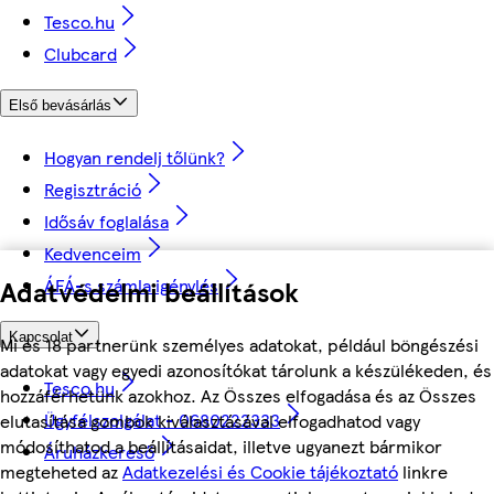
Tesco.hu
Clubcard
Első bevásárlás
Hogyan rendelj tőlünk?
Regisztráció
Idősáv foglalása
Kedvenceim
Adatvédelmi beállítások
ÁFÁ-s számla igénylés
Kapcsolat
Mi és 18 partnerünk személyes adatokat, például böngészési
adatokat vagy egyedi azonosítókat tárolunk a készülékeden, és
Tesco.hu
hozzáférhetünk azokhoz. Az Összes elfogadása és az Összes
Ügyfélszolgálat - 0680222333
elutasítása gombok kiválasztásával elfogadhatod vagy
módosíthatod a beállításaidat, illetve ugyanezt bármikor
Áruházkereső
megteheted az
Adatkezelési és Cookie tájékoztató
linkre