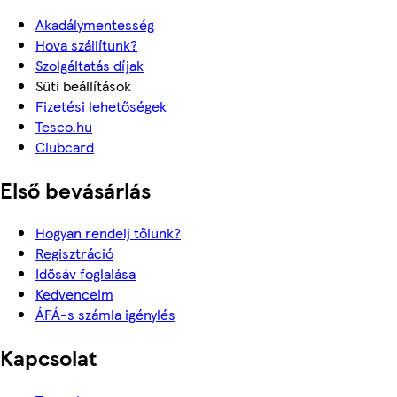
Akadálymentesség
Hova szállítunk?
Szolgáltatás díjak
Süti beállítások
Fizetési lehetőségek
Tesco.hu
Clubcard
Első bevásárlás
Hogyan rendelj tőlünk?
Regisztráció
Idősáv foglalása
Kedvenceim
ÁFÁ-s számla igénylés
Kapcsolat