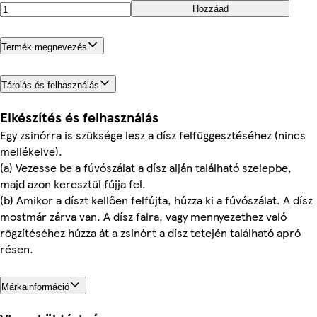
Hozzáad
Termék megnevezés
Tárolás és felhasználás
Elkészítés és felhasználás
Egy zsinórra is szüksége lesz a dísz felfüggesztéséhez (nincs
mellékelve).
(a) Vezesse be a fúvószálat a dísz alján található szelepbe,
majd azon keresztül fújja fel.
(b) Amikor a díszt kellően felfújta, húzza ki a fúvószálat. A dísz
mostmár zárva van. A dísz falra, vagy mennyezethez való
rögzítéséhez húzza át a zsinórt a dísz tetején található apró
résen.
Márkainformáció