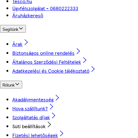
Tesco.hu
Ügyfélszolgálat - 0680222333
Áruházkereső
Segítünk
Árak
Biztonságos online rendelés
Általános Szerződési Feltételek
Adatkezelési és Cookie tájékoztató
Rólunk
Akadálymentesség
Hova szállítunk?
Szolgáltatás díjak
Süti beállítások
Fizetési lehetőségek