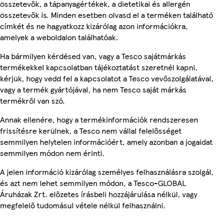
összetevők, a tápanyagértékek, a dietetikai és allergén
összetevők is. Minden esetben olvasd el a terméken található
címkét és ne hagyatkozz kizárólag azon információkra,
amelyek a weboldalon találhatóak.
Ha bármilyen kérdésed van, vagy a Tesco sajátmárkás
termékekkel kapcsolatban tájékoztatást szeretnél kapni,
kérjük, hogy vedd fel a kapcsolatot a Tesco vevőszolgálatával,
vagy a termék gyártójával, ha nem Tesco saját márkás
termékről van szó.
Annak ellenére, hogy a termékinformációk rendszeresen
frissítésre kerülnek, a Tesco nem vállal felelősséget
semmilyen helytelen információért, amely azonban a jogaidat
semmilyen módon nem érinti.
A jelen információ kizárólag személyes felhasználásra szolgál,
és azt nem lehet semmilyen módon, a Tesco-GLOBAL
Áruházak Zrt. előzetes írásbeli hozzájárulása nélkül, vagy
megfelelő tudomásul vétele nélkül felhasználni.