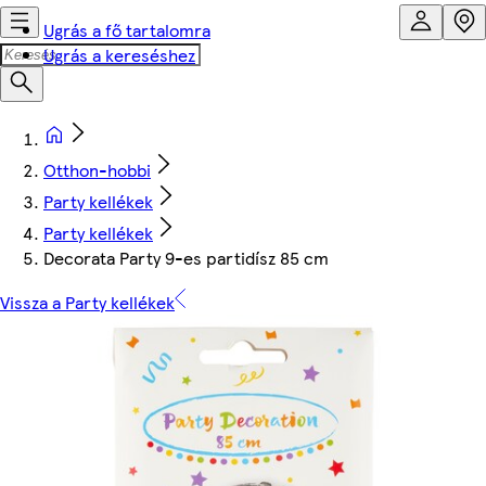
Ugrás a fő tartalomra
Ugrás a kereséshez
Otthon-hobbi
Party kellékek
Party kellékek
Decorata Party 9-es partidísz 85 cm
Vissza a Party kellékek