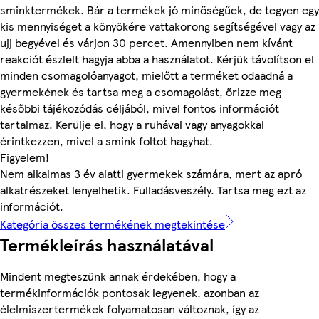
sminktermékek. Bár a termékek jó minőségűek, de tegyen egy
kis mennyiséget a könyökére vattakorong segítségével vagy az
ujj begyével és várjon 30 percet. Amennyiben nem kívánt
reakciót észlelt hagyja abba a használatot. Kérjük távolítson el
minden csomagolóanyagot, mielőtt a terméket odaadná a
gyermekének és tartsa meg a csomagolást, őrizze meg
későbbi tájékozódás céljából, mivel fontos információt
tartalmaz. Kerülje el, hogy a ruhával vagy anyagokkal
érintkezzen, mivel a smink foltot hagyhat.
Figyelem!
Nem alkalmas 3 év alatti gyermekek számára, mert az apró
alkatrészeket lenyelhetik. Fulladásveszély. Tartsa meg ezt az
információt.
Kategória összes termékének megtekintése
Termékleírás használatával
Mindent megteszünk annak érdekében, hogy a
termékinformációk pontosak legyenek, azonban az
élelmiszertermékek folyamatosan változnak, így az