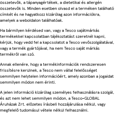
összetevők, a tápanyagértékek, a dietetikai és allergén
összetevők is. Minden esetben olvasd el a terméken található
címkét és ne hagyatkozz kizárólag azon információkra,
amelyek a weboldalon találhatóak.
Ha bármilyen kérdésed van, vagy a Tesco sajátmárkás
termékekkel kapcsolatban tájékoztatást szeretnél kapni,
kérjük, hogy vedd fel a kapcsolatot a Tesco vevőszolgálatával,
vagy a termék gyártójával, ha nem Tesco saját márkás
termékről van szó.
Annak ellenére, hogy a termékinformációk rendszeresen
frissítésre kerülnek, a Tesco nem vállal felelősséget
semmilyen helytelen információért, amely azonban a jogaidat
semmilyen módon nem érinti.
A jelen információ kizárólag személyes felhasználásra szolgál,
és azt nem lehet semmilyen módon, a Tesco-GLOBAL
Áruházak Zrt. előzetes írásbeli hozzájárulása nélkül, vagy
megfelelő tudomásul vétele nélkül felhasználni.