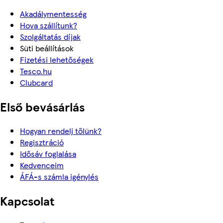
Akadálymentesség
Hova szállítunk?
Szolgáltatás díjak
Süti beállítások
Fizetési lehetőségek
Tesco.hu
Clubcard
Első bevásárlás
Hogyan rendelj tőlünk?
Regisztráció
Idősáv foglalása
Kedvenceim
ÁFÁ-s számla igénylés
Kapcsolat