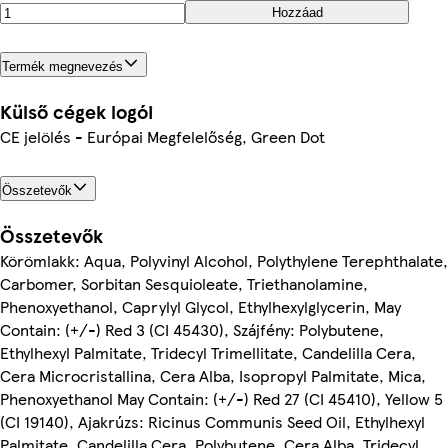
Hozzáad
Termék megnevezés
Külső cégek logói
CE jelölés - Európai Megfelelőség, Green Dot
Összetevők
Összetevők
Körömlakk: Aqua, Polyvinyl Alcohol, Polythylene Terephthalate,
Carbomer, Sorbitan Sesquioleate, Triethanolamine,
Phenoxyethanol, Caprylyl Glycol, Ethylhexylglycerin, May
Contain: (+/-) Red 3 (CI 45430), Szájfény: Polybutene,
Ethylhexyl Palmitate, Tridecyl Trimellitate, Candelilla Cera,
Cera Microcristallina, Cera Alba, Isopropyl Palmitate, Mica,
Phenoxyethanol May Contain: (+/-) Red 27 (CI 45410), Yellow 5
(CI 19140), Ajakrúzs: Ricinus Communis Seed Oil, Ethylhexyl
Palmitate, Candelilla Cera, Polybutene, Cera Alba, Tridecyl