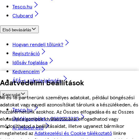
Tesco.hu
Clubcard
Első bevásárlás
Hogyan rendelj tőlünk?
Regisztráció
Idősáv foglalása
Kedvenceim
ÁFÁ-s számla igénylés
Adatvédelmi beállítások
Kapcsolat
Mi és 18 partnerünk személyes adatokat, például böngészési
adatokat vagy egyedi azonosítókat tárolunk a készülékeden, és
Tesco.hu
hozzáférhetünk azokhoz. Az Összes elfogadása és az Összes
Ügyfélszolgálat - 0680222333
elutasítása gombok kiválasztásával elfogadhatod vagy
módosíthatod a beállításaidat, illetve ugyanezt bármikor
Áruházkereső
megteheted az
Adatkezelési és Cookie tájékoztató
linkre