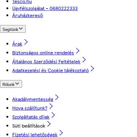
Tesco.hu
Ügyfélszolgálat - 0680222333
Áruházkereső
Segítünk
Árak
Biztonságos online rendelés
Általános Szerződési Feltételek
Adatkezelési és Cookie tájékoztató
Rólunk
Akadálymentesség
Hova szállítunk?
Szolgáltatás díjak
Süti beállítások
Fizetési lehetőségek