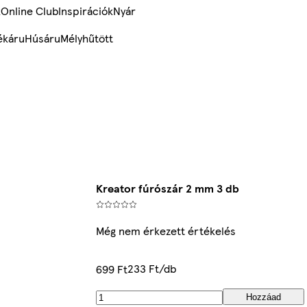
k
Online Club
Inspirációk
Nyár
ékáru
Húsáru
Mélyhűtött
Kreator fúrószár 2 mm 3 db
Még nem érkezett értékelés
233 Ft/db
699 Ft
Hozzáad