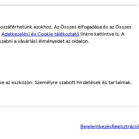
 hozzáférhetünk azokhoz. Az Összes elfogadása és az Összes
z
Adatkezelési és Cookie tájékoztató
linkre kattintva is. A
szabni a vásárlási élményedet az oldalon.
ése az eszközön. Személyre szabott hirdetések és tartalmak,
Bejelentkezés
Regisztráció