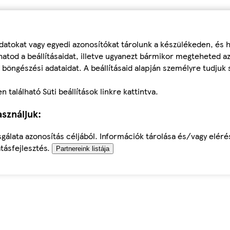
datokat vagy egyedi azonosítókat tárolunk a készülékeden, és
atod a beállításaidat, illetve ugyanezt bármikor megteheted a
 böngészési adataidat. A beállításaid alapján személyre tudjuk 
található Süti beállítások linkre kattintva.
sználjuk:
sgálata azonosítás céljából. Információk tárolása és/vagy elér
tásfejlesztés.
Partnereink listája