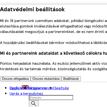
Adatvédelmi beállítások
Mi és 18 partnerünk személyes adatokat, például böngészési a
elutasítása gombok kiválasztásával elfogadhatod vagy módosíth
választásaidat megosztjuk a partnereinkkel, de ez nem érinti a
A hozzájárulási beállításokat bármikor módosíthatod a láblécben 
Mi és partnereink adataidat a következő célokra ha
Pontos helyadatok használata. Az eszköz jellemzőinek aktív viz
hirdetések és tartalmak mérése, közönségkutatás és szolgálta
Összes elfogadása
Összes elutasítása
Beállítások
Ugrás a fő tartalomra
English
Hogyan rendelj
Segítség
Ugrás a kereséshez