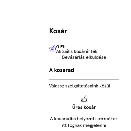
Kosár
0 Ft
Aktuális kosárérték
0 Ft
Aktuális kosárérték
Bevásárlás elküldése
A kosarad
Válassz szolgáltatásaink közül
Üres kosár
A kosaradba helyezett termékek
itt fognak megjelenni