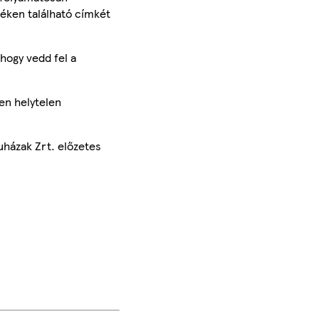
méken található címkét
hogy vedd fel a
en helytelen
uházak Zrt. előzetes