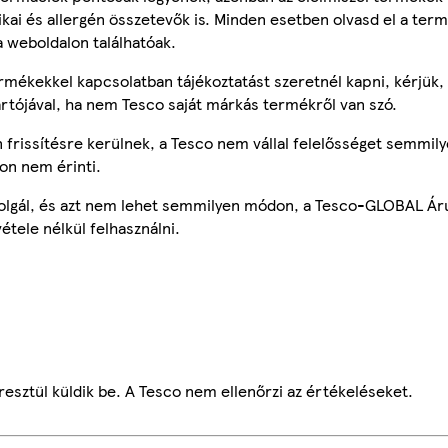
tikai és allergén összetevők is. Minden esetben olvasd el a ter
a weboldalon találhatóak.
mékekkel kapcsolatban tájékoztatást szeretnél kapni, kérjük, 
ártójával, ha nem Tesco saját márkás termékről van szó.
frissítésre kerülnek, a Tesco nem vállal felelősséget semmily
on nem érinti.
szolgál, és azt nem lehet semmilyen módon, a Tesco-GLOBAL Ár
étele nélkül felhasználni.
esztül küldik be. A Tesco nem ellenőrzi az értékeléseket.