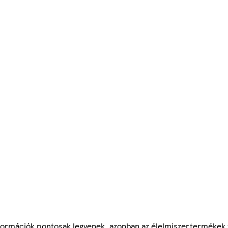
ormációk pontosak legyenek, azonban az élelmiszertermékek