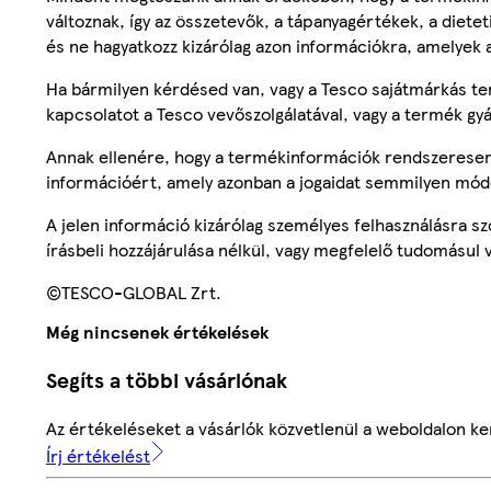
változnak, így az összetevők, a tápanyagértékek, a diete
és ne hagyatkozz kizárólag azon információkra, amelyek 
Ha bármilyen kérdésed van, vagy a Tesco sajátmárkás ter
kapcsolatot a Tesco vevőszolgálatával, vagy a termék gy
Annak ellenére, hogy a termékinformációk rendszeresen 
információért, amely azonban a jogaidat semmilyen mód
A jelen információ kizárólag személyes felhasználásra 
írásbeli hozzájárulása nélkül, vagy megfelelő tudomásul v
©TESCO-GLOBAL Zrt.
Még nincsenek értékelések
Segíts a többi vásárlónak
Az értékeléseket a vásárlók közvetlenül a weboldalon ker
Írj értékelést