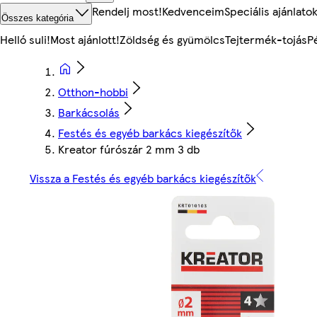
Rendelj most!
Kedvenceim
Speciális ajánlato
Összes kategória
Helló suli!
Most ajánlott!
Zöldség és gyümölcs
Tejtermék-tojás
P
Otthon-hobbi
Barkácsolás
Festés és egyéb barkács kiegészítők
Kreator fúrószár 2 mm 3 db
Vissza a Festés és egyéb barkács kiegészítők