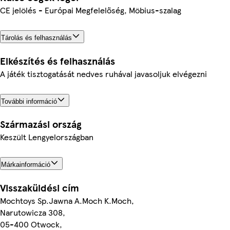
CE jelölés - Európai Megfelelőség, Möbius-szalag
Tárolás és felhasználás
Elkészítés és felhasználás
A játék tisztogatását nedves ruhával javasoljuk elvégezni
További információ
Származási ország
Keszült Lengyelországban
Márkainformáció
Visszaküldési cím
Mochtoys Sp.Jawna A.Moch K.Moch,
Narutowicza 308,
05-400 Otwock,