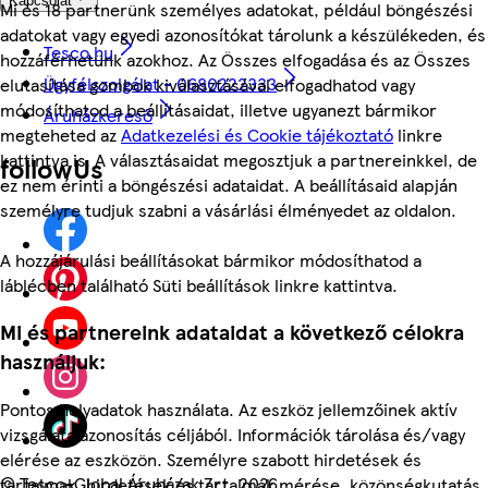
Kapcsolat
Mi és 18 partnerünk személyes adatokat, például böngészési
adatokat vagy egyedi azonosítókat tárolunk a készülékeden, és
Tesco.hu
hozzáférhetünk azokhoz. Az Összes elfogadása és az Összes
Ügyfélszolgálat - 0680222333
elutasítása gombok kiválasztásával elfogadhatod vagy
módosíthatod a beállításaidat, illetve ugyanezt bármikor
Áruházkereső
megteheted az
Adatkezelési és Cookie tájékoztató
linkre
kattintva is. A választásaidat megosztjuk a partnereinkkel, de
followUs
ez nem érinti a böngészési adataidat. A beállításaid alapján
személyre tudjuk szabni a vásárlási élményedet az oldalon.
A hozzájárulási beállításokat bármikor módosíthatod a
láblécben található Süti beállítások linkre kattintva.
Mi és partnereink adataidat a következő célokra
használjuk:
Pontos helyadatok használata. Az eszköz jellemzőinek aktív
vizsgálata azonosítás céljából. Információk tárolása és/vagy
elérése az eszközön. Személyre szabott hirdetések és
©
Tesco-Global Áruházak Zrt. 2026
tartalmak, hirdetések és tartalmak mérése, közönségkutatás