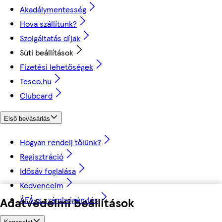
Akadálymentesség
Hova szállítunk?
Szolgáltatás díjak
Süti beállítások
Fizetési lehetőségek
Tesco.hu
Clubcard
Első bevásárlás
Hogyan rendelj tőlünk?
Regisztráció
Idősáv foglalása
Kedvenceim
ÁFÁ-s számla igénylés
Adatvédelmi beállítások