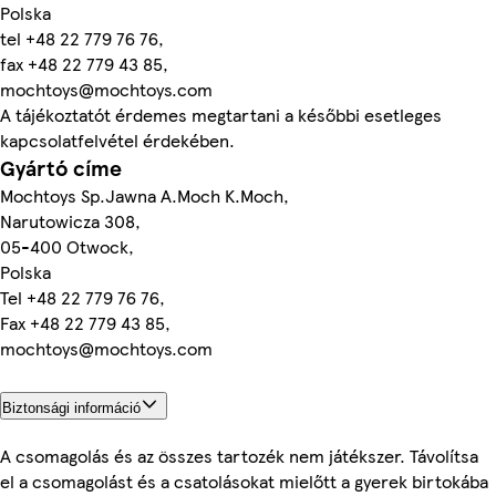
Polska
tel +48 22 779 76 76,
fax +48 22 779 43 85,
mochtoys@mochtoys.com
A tájékoztatót érdemes megtartani a későbbi esetleges
kapcsolatfelvétel érdekében.
Gyártó címe
Mochtoys Sp.Jawna A.Moch K.Moch,
Narutowicza 308,
05-400 Otwock,
Polska
Tel +48 22 779 76 76,
Fax +48 22 779 43 85,
mochtoys@mochtoys.com
Biztonsági információ
A csomagolás és az összes tartozék nem játékszer. Távolítsa
el a csomagolást és a csatolásokat mielőtt a gyerek birtokába