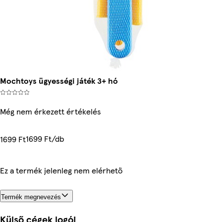
Mochtoys ügyességi játék 3+ hó
Még nem érkezett értékelés
1699 Ft/db
1699 Ft
Ez a termék jelenleg nem elérhető
Termék megnevezés
Külső cégek logói