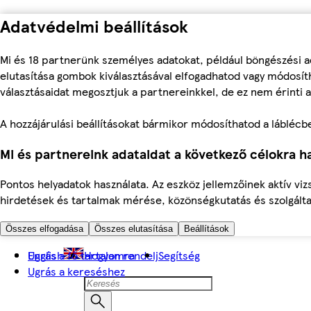
Adatvédelmi beállítások
Mi és 18 partnerünk személyes adatokat, például böngészési a
elutasítása gombok kiválasztásával elfogadhatod vagy módosíth
választásaidat megosztjuk a partnereinkkel, de ez nem érinti a
A hozzájárulási beállításokat bármikor módosíthatod a láblécben 
Mi és partnereink adataidat a következő célokra ha
Pontos helyadatok használata. Az eszköz jellemzőinek aktív viz
hirdetések és tartalmak mérése, közönségkutatás és szolgálta
Összes elfogadása
Összes elutasítása
Beállítások
Ugrás a fő tartalomra
English
Hogyan rendelj
Segítség
Ugrás a kereséshez