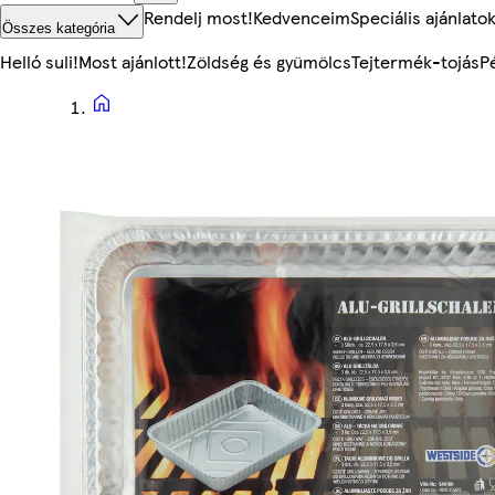
Rendelj most!
Kedvenceim
Speciális ajánlato
Összes kategória
Helló suli!
Most ajánlott!
Zöldség és gyümölcs
Tejtermék-tojás
P