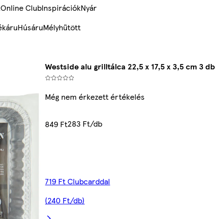
k
Online Club
Inspirációk
Nyár
ékáru
Húsáru
Mélyhűtött
Westside alu grilltálca 22,5 x 17,5 x 3,5 cm 3 db
Még nem érkezett értékelés
283 Ft/db
849 Ft
719 Ft Clubcarddal
(240 Ft/db)