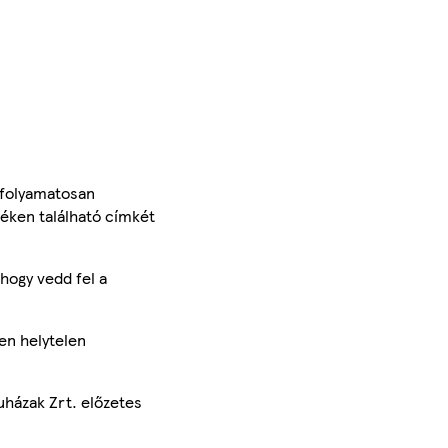
 folyamatosan
méken található címkét
hogy vedd fel a
en helytelen
uházak Zrt. előzetes