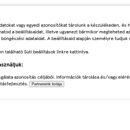
datokat vagy egyedi azonosítókat tárolunk a készülékeden, és
atod a beállításaidat, illetve ugyanezt bármikor megteheted a
 böngészési adataidat. A beállításaid alapján személyre tudjuk 
található Süti beállítások linkre kattintva.
sználjuk:
sgálata azonosítás céljából. Információk tárolása és/vagy elér
tásfejlesztés.
Partnereink listája