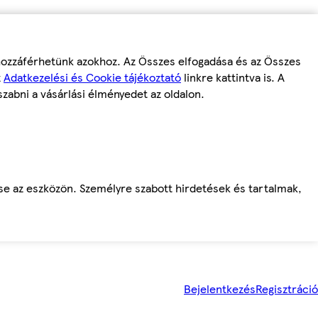
 hozzáférhetünk azokhoz. Az Összes elfogadása és az Összes
z
Adatkezelési és Cookie tájékoztató
linkre kattintva is. A
szabni a vásárlási élményedet az oldalon.
ése az eszközön. Személyre szabott hirdetések és tartalmak,
Bejelentkezés
Regisztráció