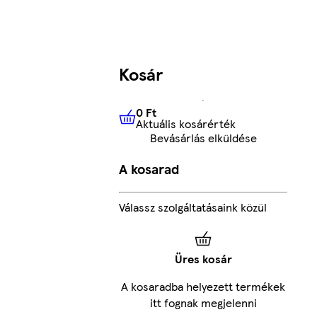
Kosár
0 Ft
Aktuális kosárérték
0 Ft
Aktuális kosárérték
Bevásárlás elküldése
A kosarad
Válassz szolgáltatásaink közül
Üres kosár
A kosaradba helyezett termékek
itt fognak megjelenni