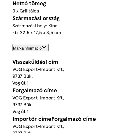
Nettó tömeg
3 x Grilltálca
Származási ország
Származási hely: Kína
kb. 22,5 x 17,5 x 3,5 cm
Márkainformáció
Visszaküldési cím
VOG Export-Import Kft,
9737 Bük,
Vog út 1
Forgalmazó címe
VOG Export-Import Kft,
9737 Bük,
Vog út 1
Importőr címeForgalmazó címe
VOG Export-Import Kft,
9737 Bük,