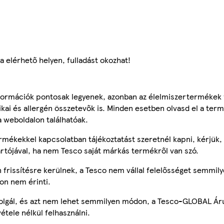
 elérhető helyen, fulladást okozhat!
ormációk pontosak legyenek, azonban az élelmiszertermékek
tikai és allergén összetevők is. Minden esetben olvasd el a ter
a weboldalon találhatóak.
mékekkel kapcsolatban tájékoztatást szeretnél kapni, kérjük, 
ártójával, ha nem Tesco saját márkás termékről van szó.
frissítésre kerülnek, a Tesco nem vállal felelősséget semmily
on nem érinti.
szolgál, és azt nem lehet semmilyen módon, a Tesco-GLOBAL Ár
étele nélkül felhasználni.