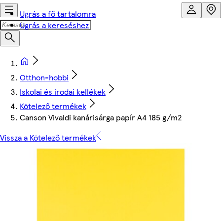
Ugrás a fő tartalomra
Ugrás a kereséshez
Otthon-hobbi
Iskolai és irodai kellékek
Kötelező termékek
Canson Vivaldi kanárisárga papír A4 185 g/m2
Vissza a Kötelező termékek