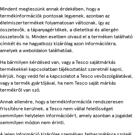
Mindent megteszünk annak érdekében, hogy a
termékinformációk pontosak legyenek, azonban az
élelmiszertermékek folyamatosan változnak, így az
összetevők, a tápanyagértékek, a dietetikai és allergén
összetevők is. Minden esetben olvasd el a terméken található
címkét és ne hagyatkozz kizárólag azon információkra,
amelyek a weboldalon találhatóak.
Ha bármilyen kérdésed van, vagy a Tesco sajátmárkás
termékekkel kapcsolatban tájékoztatást szeretnél kapni,
kérjük, hogy vedd fel a kapcsolatot a Tesco vevőszolgálatával,
vagy a termék gyártójával, ha nem Tesco saját márkás
termékről van szó.
Annak ellenére, hogy a termékinformációk rendszeresen
frissítésre kerülnek, a Tesco nem vállal felelősséget
semmilyen helytelen információért, amely azonban a jogaidat
semmilyen módon nem érinti.
A jelen információ kizárólag személyes felhasználásra szolgál,