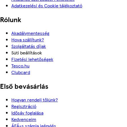
Adatkezelési és Cookie tájékoztató
Rólunk
Akadálymentesség
Hova szállítunk?
Szolgáltatás díjak
Süti beállítások
Fizetési lehetőségek
Tesco.hu
Clubcard
Első bevásárlás
Hogyan rendelj tőlünk?
Regisztráció
Idősáv foglalása
Kedvenceim
ÁFÁ-s számla igénylés