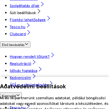
Szolgáltatás díjak
Süti beállítások
Fizetési lehetőségek
Tesco.hu
Clubcard
Első bevásárlás
Hogyan rendelj tőlünk?
Regisztráció
Idősáv foglalása
Kedvenceim
Adatvédelmi beállítások
ÁFÁ-s számla igénylés
Kapcsolat
Mi és 18 partnerünk személyes adatokat, például böngészési
adatokat vagy egyedi azonosítókat tárolunk a készülékeden, és
Tesco.hu
hozzáférhetünk azokhoz. Az Összes elfogadása és az Összes