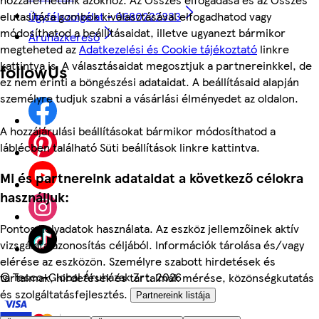
elutasítása gombok kiválasztásával elfogadhatod vagy
Ügyfélszolgálat - 0680222333
módosíthatod a beállításaidat, illetve ugyanezt bármikor
Áruházkereső
megteheted az
Adatkezelési és Cookie tájékoztató
linkre
kattintva is. A választásaidat megosztjuk a partnereinkkel, de
followUs
ez nem érinti a böngészési adataidat. A beállításaid alapján
személyre tudjuk szabni a vásárlási élményedet az oldalon.
A hozzájárulási beállításokat bármikor módosíthatod a
láblécben található Süti beállítások linkre kattintva.
Mi és partnereink adataidat a következő célokra
használjuk:
Pontos helyadatok használata. Az eszköz jellemzőinek aktív
vizsgálata azonosítás céljából. Információk tárolása és/vagy
elérése az eszközön. Személyre szabott hirdetések és
©
Tesco-Global Áruházak Zrt. 2026
tartalmak, hirdetések és tartalmak mérése, közönségkutatás
és szolgáltatásfejlesztés.
Partnereink listája