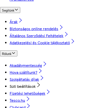
Segítünk
Árak
Biztonságos online rendelés
Általános Szerződési Feltételek
Adatkezelési és Cookie tájékoztató
Rólunk
Akadálymentesség
Hova szállítunk?
Szolgáltatás díjak
Süti beállítások
Fizetési lehetőségek
Tesco.hu
Clubcard