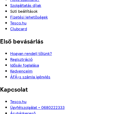
Szolgáltatás díjak
Süti beállítások
Fizetési lehetőségek
Tesco.hu
Clubcard
Első bevásárlás
Hogyan rendelj tőlünk?
Regisztráció
Idősáv foglalása
Kedvenceim
ÁFÁ-s számla igénylés
Kapcsolat
Tesco.hu
Ügyfélszolgálat - 0680222333
Áruházkereső