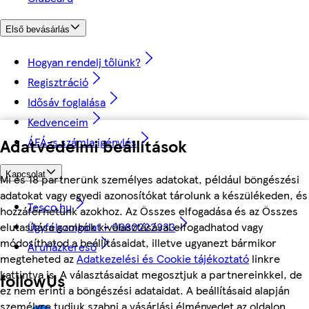
Első bevásárlás
Hogyan rendelj tőlünk?
Regisztráció
Idősáv foglalása
Kedvenceim
Adatvédelmi beállítások
ÁFÁ-s számla igénylés
Kapcsolat
Mi és 18 partnerünk személyes adatokat, például böngészési
adatokat vagy egyedi azonosítókat tárolunk a készülékeden, és
Tesco.hu
hozzáférhetünk azokhoz. Az Összes elfogadása és az Összes
elutasítása gombok kiválasztásával elfogadhatod vagy
Ügyfélszolgálat - 0680222333
módosíthatod a beállításaidat, illetve ugyanezt bármikor
Áruházkereső
megteheted az
Adatkezelési és Cookie tájékoztató
linkre
kattintva is. A választásaidat megosztjuk a partnereinkkel, de
followUs
ez nem érinti a böngészési adataidat. A beállításaid alapján
személyre tudjuk szabni a vásárlási élményedet az oldalon.