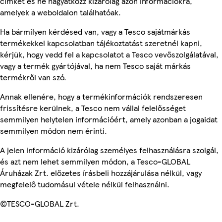
címkét és ne hagyatkozz kizárólag azon információkra,
amelyek a weboldalon találhatóak.
Ha bármilyen kérdésed van, vagy a Tesco sajátmárkás
termékekkel kapcsolatban tájékoztatást szeretnél kapni,
kérjük, hogy vedd fel a kapcsolatot a Tesco vevőszolgálatával,
vagy a termék gyártójával, ha nem Tesco saját márkás
termékről van szó.
Annak ellenére, hogy a termékinformációk rendszeresen
frissítésre kerülnek, a Tesco nem vállal felelősséget
semmilyen helytelen információért, amely azonban a jogaidat
semmilyen módon nem érinti.
A jelen információ kizárólag személyes felhasználásra szolgál,
és azt nem lehet semmilyen módon, a Tesco-GLOBAL
Áruházak Zrt. előzetes írásbeli hozzájárulása nélkül, vagy
megfelelő tudomásul vétele nélkül felhasználni.
©TESCO-GLOBAL Zrt.