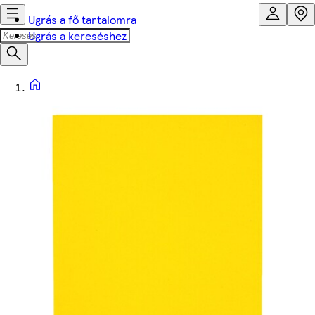
Ugrás a fő tartalomra
Ugrás a kereséshez