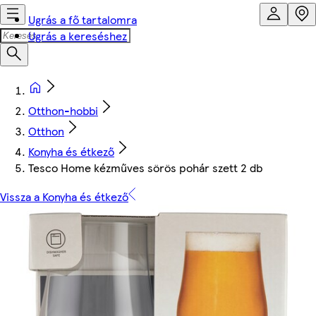
Ugrás a fő tartalomra
Ugrás a kereséshez
Otthon-hobbi
Otthon
Konyha és étkező
Tesco Home kézműves sörös pohár szett 2 db
Vissza a Konyha és étkező