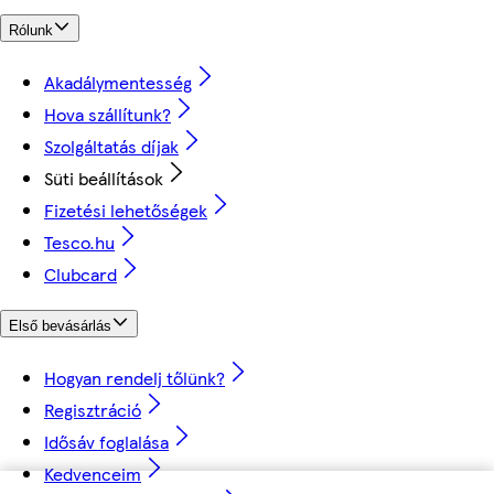
Rólunk
Akadálymentesség
Hova szállítunk?
Szolgáltatás díjak
Süti beállítások
Fizetési lehetőségek
Tesco.hu
Clubcard
Első bevásárlás
Hogyan rendelj tőlünk?
Regisztráció
Idősáv foglalása
Kedvenceim