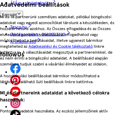
ÁFÁ-s számla igénylés
Adatvédelmi beállítások
Kapcsolat
Mi és 18 partnerünk személyes adatokat, például böngészési
adatokat vagy egyedi azonosítókat tárolunk a készülékeden, és
Tesco.hu
hozzáférhetünk azokhoz. Az Összes elfogadása és az Összes
Ügyfélszolgálat - 0680222333
elutasítása gombok kiválasztásával elfogadhatod vagy
módosíthatod a beállításaidat, illetve ugyanezt bármikor
Áruházkereső
megteheted az
Adatkezelési és Cookie tájékoztató
linkre
kattintva is. A választásaidat megosztjuk a partnereinkkel, de
followUs
ez nem érinti a böngészési adataidat. A beállításaid alapján
személyre tudjuk szabni a vásárlási élményedet az oldalon.
A hozzájárulási beállításokat bármikor módosíthatod a
láblécben található Süti beállítások linkre kattintva.
Mi és partnereink adataidat a következő célokra
használjuk:
Pontos helyadatok használata. Az eszköz jellemzőinek aktív