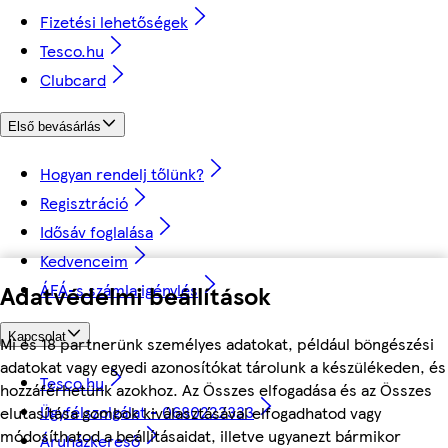
Fizetési lehetőségek
Tesco.hu
Clubcard
Első bevásárlás
Hogyan rendelj tőlünk?
Regisztráció
Idősáv foglalása
Kedvenceim
Adatvédelmi beállítások
ÁFÁ-s számla igénylés
Kapcsolat
Mi és 18 partnerünk személyes adatokat, például böngészési
adatokat vagy egyedi azonosítókat tárolunk a készülékeden, és
Tesco.hu
hozzáférhetünk azokhoz. Az Összes elfogadása és az Összes
Ügyfélszolgálat - 0680222333
elutasítása gombok kiválasztásával elfogadhatod vagy
módosíthatod a beállításaidat, illetve ugyanezt bármikor
Áruházkereső