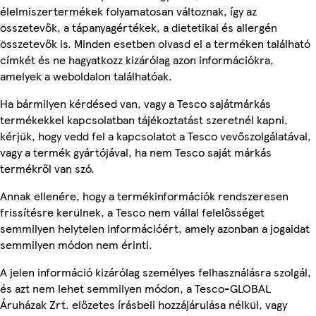
élelmiszertermékek folyamatosan változnak, így az
összetevők, a tápanyagértékek, a dietetikai és allergén
összetevők is. Minden esetben olvasd el a terméken található
címkét és ne hagyatkozz kizárólag azon információkra,
amelyek a weboldalon találhatóak.
Ha bármilyen kérdésed van, vagy a Tesco sajátmárkás
termékekkel kapcsolatban tájékoztatást szeretnél kapni,
kérjük, hogy vedd fel a kapcsolatot a Tesco vevőszolgálatával,
vagy a termék gyártójával, ha nem Tesco saját márkás
termékről van szó.
Annak ellenére, hogy a termékinformációk rendszeresen
frissítésre kerülnek, a Tesco nem vállal felelősséget
semmilyen helytelen információért, amely azonban a jogaidat
semmilyen módon nem érinti.
A jelen információ kizárólag személyes felhasználásra szolgál,
és azt nem lehet semmilyen módon, a Tesco-GLOBAL
Áruházak Zrt. előzetes írásbeli hozzájárulása nélkül, vagy