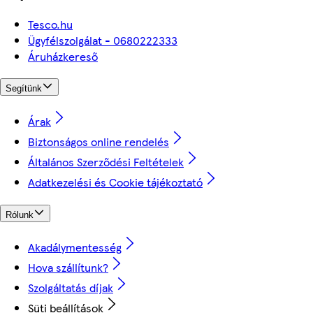
Tesco.hu
Ügyfélszolgálat - 0680222333
Áruházkereső
Segítünk
Árak
Biztonságos online rendelés
Általános Szerződési Feltételek
Adatkezelési és Cookie tájékoztató
Rólunk
Akadálymentesség
Hova szállítunk?
Szolgáltatás díjak
Süti beállítások