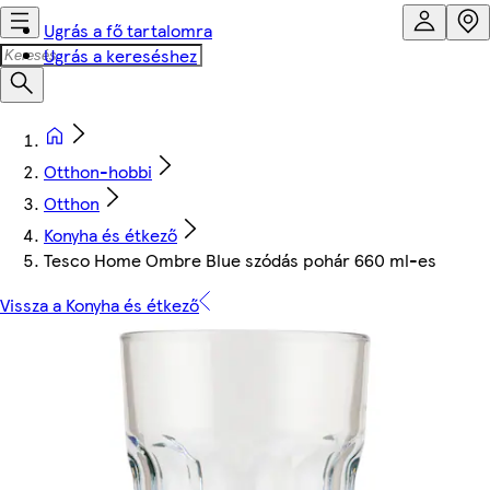
Ugrás a fő tartalomra
Ugrás a kereséshez
Otthon-hobbi
Otthon
Konyha és étkező
Tesco Home Ombre Blue szódás pohár 660 ml-es
Vissza a Konyha és étkező