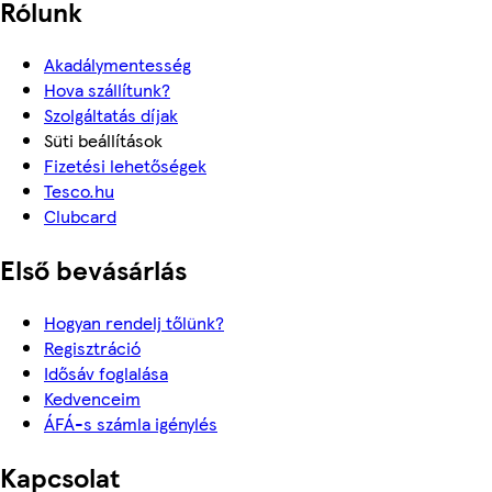
Rólunk
Akadálymentesség
Hova szállítunk?
Szolgáltatás díjak
Süti beállítások
Fizetési lehetőségek
Tesco.hu
Clubcard
Első bevásárlás
Hogyan rendelj tőlünk?
Regisztráció
Idősáv foglalása
Kedvenceim
ÁFÁ-s számla igénylés
Kapcsolat