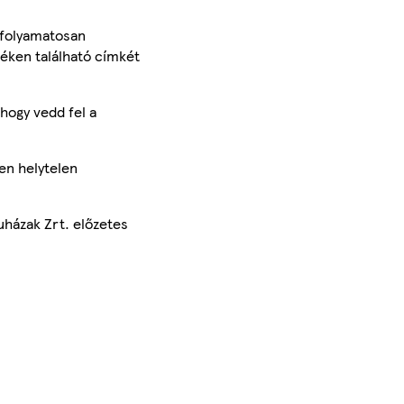
 folyamatosan
méken található címkét
hogy vedd fel a
en helytelen
uházak Zrt. előzetes