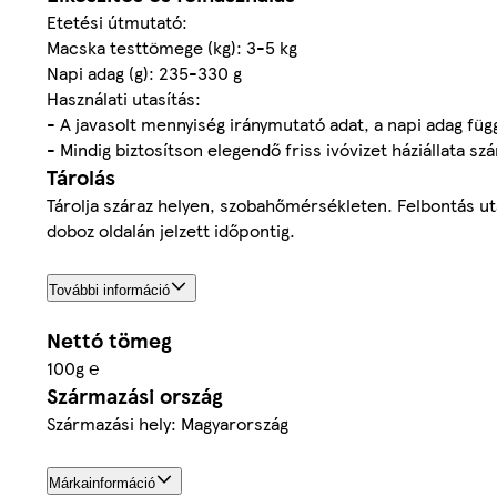
Etetési útmutató:
Macska testtömege (kg): 3-5 kg
Napi adag (g): 235-330 g
Használati utasítás:
- A javasolt mennyiség iránymutató adat, a napi adag függ
- Mindig biztosítson elegendő friss ivóvizet háziállata sz
Tárolás
Tárolja száraz helyen, szobahőmérsékleten. Felbontás ut
doboz oldalán jelzett időpontig.
További információ
Nettó tömeg
100g ℮
Származási ország
Származási hely: Magyarország
Márkainformáció