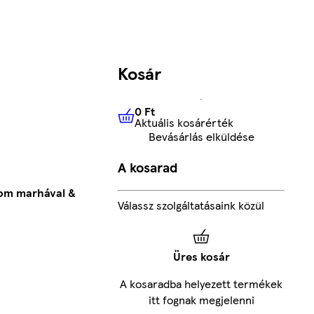
Kosár
0 Ft
Aktuális kosárérték
0 Ft
Aktuális kosárérték
Bevásárlás elküldése
A kosarad
étom marhával &
Válassz szolgáltatásaink közül
Üres kosár
A kosaradba helyezett termékek
itt fognak megjelenni