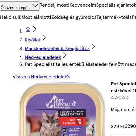
Rendelj most!
Kedvenceim
Speciális ajánlato
Összes kategória
Helló suli!
Most ajánlott!
Zöldség és gyümölcs
Tejtermék-tojás
P
Kisállat
Macskaeledelek & Kiegészítők
Nedves eledelek
Pet Specialist teljes értékű állateledel felnőtt m
Vissza a Nedves eledelek
Pet Specia
csirkével 1
Még nem ér
3290
329 Ft