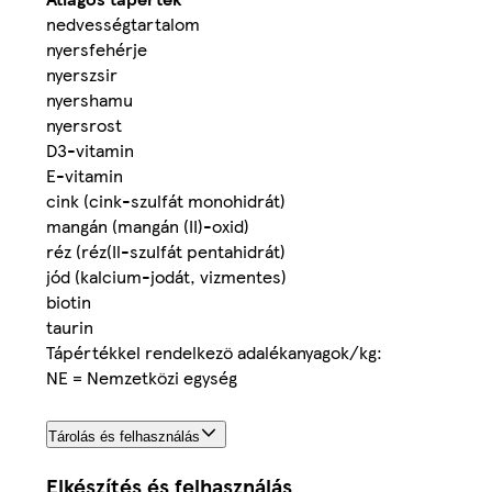
nedvességtartalom
nyersfehérje
nyerszsir
nyershamu
nyersrost
D3-vitamin
E-vitamin
cink (cink-szulfát monohidrát)
mangán (mangán (II)-oxid)
réz (réz(Il-szulfát pentahidrát)
jód (kalcium-jodát, vizmentes)
biotin
taurin
Tápértékkel rendelkezö adalékanyagok/kg:
NE = Nemzetközi egység
Tárolás és felhasználás
Elkészítés és felhasználás