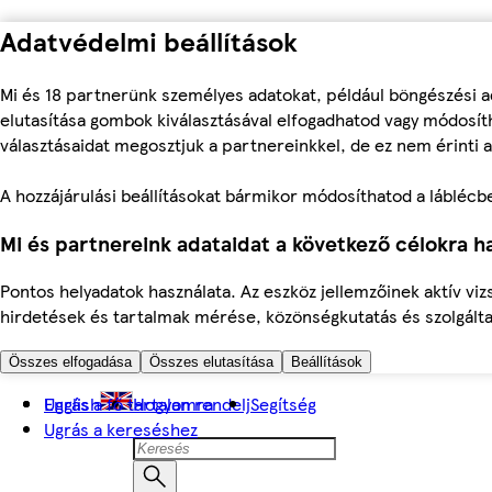
Adatvédelmi beállítások
Mi és 18 partnerünk személyes adatokat, például böngészési a
elutasítása gombok kiválasztásával elfogadhatod vagy módosíth
választásaidat megosztjuk a partnereinkkel, de ez nem érinti a
A hozzájárulási beállításokat bármikor módosíthatod a láblécben 
Mi és partnereink adataidat a következő célokra ha
Pontos helyadatok használata. Az eszköz jellemzőinek aktív viz
hirdetések és tartalmak mérése, közönségkutatás és szolgálta
Összes elfogadása
Összes elutasítása
Beállítások
Ugrás a fő tartalomra
English
Hogyan rendelj
Segítség
Ugrás a kereséshez