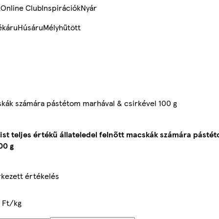
k
Online Club
Inspirációk
Nyár
ékáru
Húsáru
Mélyhűtött
acskák számára pástétom marhával & csirkével 100 g
list teljes értékű állateledel felnőtt macskák számára pást
00 g
kezett értékelés
 Ft/kg