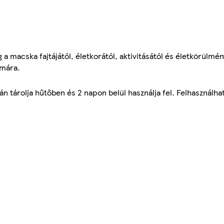
 a macska fajtájától, életkorától, aktivitásától és életkörülmén
ámára.
án tárolja hűtőben és 2 napon belül használja fel. Felhasználh