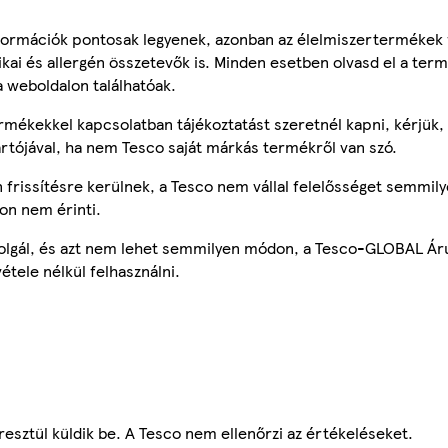
ormációk pontosak legyenek, azonban az élelmiszertermékek
tikai és allergén összetevők is. Minden esetben olvasd el a ter
a weboldalon találhatóak.
mékekkel kapcsolatban tájékoztatást szeretnél kapni, kérjük, 
ártójával, ha nem Tesco saját márkás termékről van szó.
frissítésre kerülnek, a Tesco nem vállal felelősséget semmily
on nem érinti.
szolgál, és azt nem lehet semmilyen módon, a Tesco-GLOBAL Ár
étele nélkül felhasználni.
esztül küldik be. A Tesco nem ellenőrzi az értékeléseket.