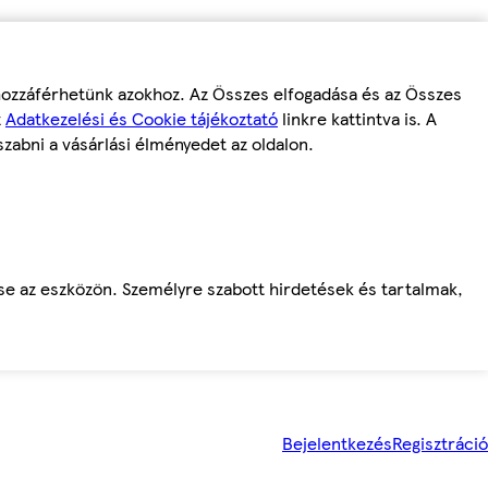
 hozzáférhetünk azokhoz. Az Összes elfogadása és az Összes
z
Adatkezelési és Cookie tájékoztató
linkre kattintva is. A
szabni a vásárlási élményedet az oldalon.
ése az eszközön. Személyre szabott hirdetések és tartalmak,
Bejelentkezés
Regisztráció