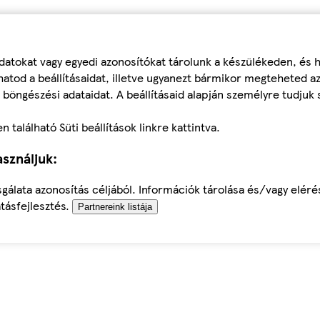
datokat vagy egyedi azonosítókat tárolunk a készülékeden, és
atod a beállításaidat, illetve ugyanezt bármikor megteheted a
 böngészési adataidat. A beállításaid alapján személyre tudjuk 
található Süti beállítások linkre kattintva.
sználjuk:
sgálata azonosítás céljából. Információk tárolása és/vagy elér
tásfejlesztés.
Partnereink listája