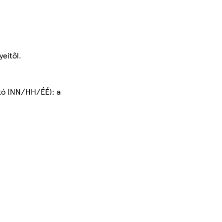
yeitől.
ató (NN/HH/ÉÉ): a