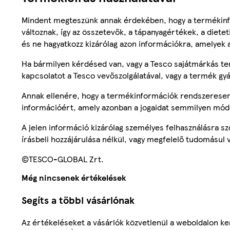
Mindent megteszünk annak érdekében, hogy a termékinf
változnak, így az összetevők, a tápanyagértékek, a diete
és ne hagyatkozz kizárólag azon információkra, amelyek 
Ha bármilyen kérdésed van, vagy a Tesco sajátmárkás ter
kapcsolatot a Tesco vevőszolgálatával, vagy a termék gy
Annak ellenére, hogy a termékinformációk rendszeresen 
információért, amely azonban a jogaidat semmilyen mód
A jelen információ kizárólag személyes felhasználásra 
írásbeli hozzájárulása nélkül, vagy megfelelő tudomásul v
©TESCO-GLOBAL Zrt.
Még nincsenek értékelések
Segíts a többi vásárlónak
Az értékeléseket a vásárlók közvetlenül a weboldalon ker