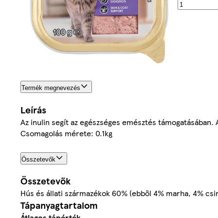
Termék megnevezés
Leírás
Az inulin segít az egészséges emésztés támogatásában. 
Csomagolás mérete: 0.1kg
Összetevők
Összetevők
Hús és állati származékok 60% (ebből 4% marha, 4% csir
Tápanyagtartalom
Átlagos tápérték