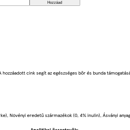
Hozzáad
A hozzáadott cink segít az egészséges bőr és bunda támogatás
ke), Növényi eredetű származékok (0, 4% inulin), Ásványi anya
Analitikai összetevök: