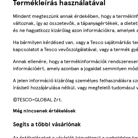
Termékleírás használatával
Mindent megteszünk annak érdekében, hogy a termékinf
változnak, így az összetevők, a tápanyagértékek, a diete
és ne hagyatkozz kizárólag azon információkra, amelyek 
Ha bármilyen kérdésed van, vagy a Tesco sajátmárkás ter
kapcsolatot a Tesco vevőszolgálatával, vagy a termék gy
Annak ellenére, hogy a termékinformációk rendszeresen 
információért, amely azonban a jogaidat semmilyen mód
A jelen információ kizárólag személyes felhasználásra 
írásbeli hozzájárulása nélkül, vagy megfelelő tudomásul v
©TESCO-GLOBAL Zrt.
Még nincsenek értékelések
Segíts a többi vásárlónak
Az értékeléseket a vásárlók közvetlenül a weboldalon ker