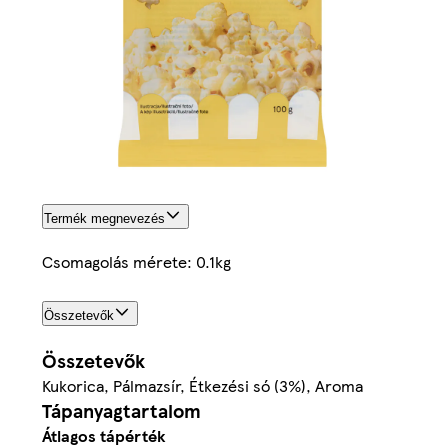
Termék megnevezés
Csomagolás mérete: 0.1kg
Összetevők
Összetevők
Kukorica, Pálmazsír, Étkezési só (3%), Aroma
Tápanyagtartalom
Átlagos tápérték