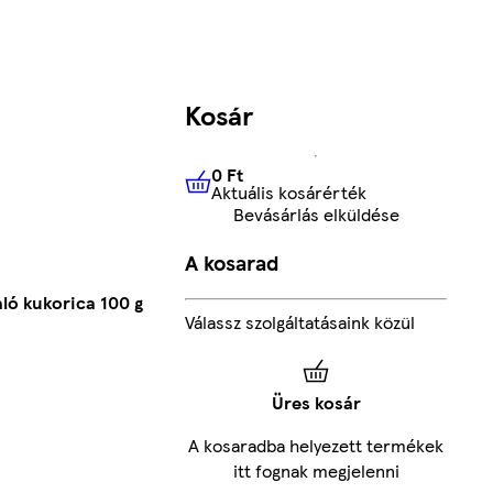
Kosár
0 Ft
Aktuális kosárérték
0 Ft
Aktuális kosárérték
Bevásárlás elküldése
A kosarad
ló kukorica 100 g
Válassz szolgáltatásaink közül
Üres kosár
A kosaradba helyezett termékek
itt fognak megjelenni