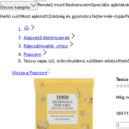
Rendelj most!
Kedvenceim
Speciális ajánlato
Összes kategória
Helló suli!
Most ajánlott!
Zöldség és gyümölcs
Tejtermék-tojás
P
Alapvető élelmiszerek
Rágcsálnivalók, chips
Popcorn
Tesco vajas ízű, mikrohullámú sütőben elkészíthető
Vissza a Popcorn
Tesco
Még n
189 Ft