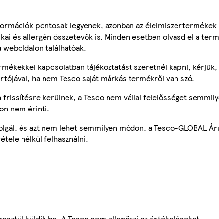
ormációk pontosak legyenek, azonban az élelmiszertermékek
tikai és allergén összetevők is. Minden esetben olvasd el a ter
a weboldalon találhatóak.
mékekkel kapcsolatban tájékoztatást szeretnél kapni, kérjük, 
ártójával, ha nem Tesco saját márkás termékről van szó.
frissítésre kerülnek, a Tesco nem vállal felelősséget semmily
on nem érinti.
szolgál, és azt nem lehet semmilyen módon, a Tesco-GLOBAL Ár
étele nélkül felhasználni.
esztül küldik be. A Tesco nem ellenőrzi az értékeléseket.