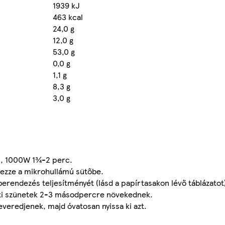
1939 kJ
463 kcal
24,0 g
12,0 g
53,0 g
0,0 g
1,1 g
8,3 g
3,0 g
, 1000W 1¾-2 perc.
lyezze a mikrohullámú sütőbe.
 berendezés teljesítményét (lásd a papírtasakon lévő táblázatot
ötti szünetek 2-3 másodpercre növekednek.
everedjenek, majd óvatosan nyissa ki azt.