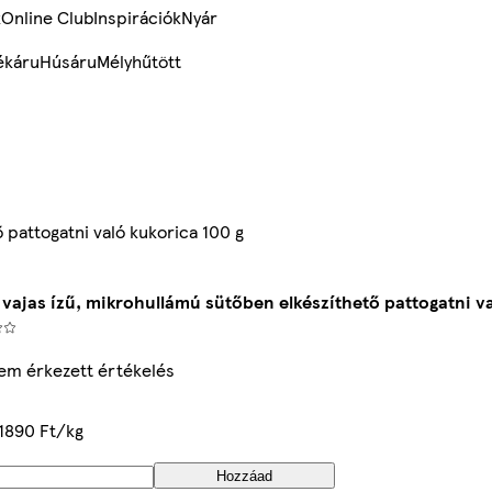
k
Online Club
Inspirációk
Nyár
ékáru
Húsáru
Mélyhűtött
 pattogatni való kukorica 100 g
 vajas ízű, mikrohullámú sütőben elkészíthető pattogatni va
em érkezett értékelés
1890 Ft/kg
Hozzáad