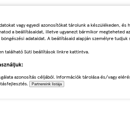
datokat vagy egyedi azonosítókat tárolunk a készülékeden, és
atod a beállításaidat, illetve ugyanezt bármikor megteheted a
 böngészési adataidat. A beállításaid alapján személyre tudjuk 
található Süti beállítások linkre kattintva.
sználjuk:
sgálata azonosítás céljából. Információk tárolása és/vagy elér
tásfejlesztés.
Partnereink listája