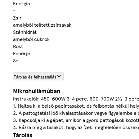
Energia
-
Zsír
amelyből telített zsírsavak
Szénhidrát
amelyből cukrok
Rost
Fehérje
Só
Tárolás és felhasználás
Mikrohullámúban
Instrukciók: 450-600W 3-4 perc, 600-700W 2½-3 perc
1. Hajtsa ki a belső papírtasakot, és felbontás nélkül he
2. A pattogtatási idő kiválasztásakor vegye figyelembe a
3. Kapcsolja ki a gépet, amikor a gyors pattogások köz
4. Rázza meg a tasakot, hogy az ízek megfelelően összek
Tárolás