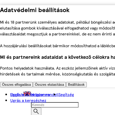
Adatvédelmi beállítások
Mi és 18 partnerünk személyes adatokat, például böngészési a
elutasítása gombok kiválasztásával elfogadhatod vagy módosíth
választásaidat megosztjuk a partnereinkkel, de ez nem érinti a
A hozzájárulási beállításokat bármikor módosíthatod a láblécben 
Mi és partnereink adataidat a következő célokra ha
Pontos helyadatok használata. Az eszköz jellemzőinek aktív viz
hirdetések és tartalmak mérése, közönségkutatás és szolgálta
Összes elfogadása
Összes elutasítása
Beállítások
Ugrás a fő tartalomra
English
Hogyan rendelj
Segítség
Ugrás a kereséshez