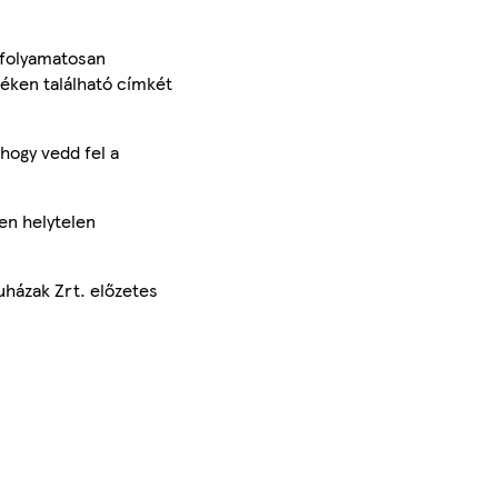
 folyamatosan
méken található címkét
hogy vedd fel a
en helytelen
uházak Zrt. előzetes