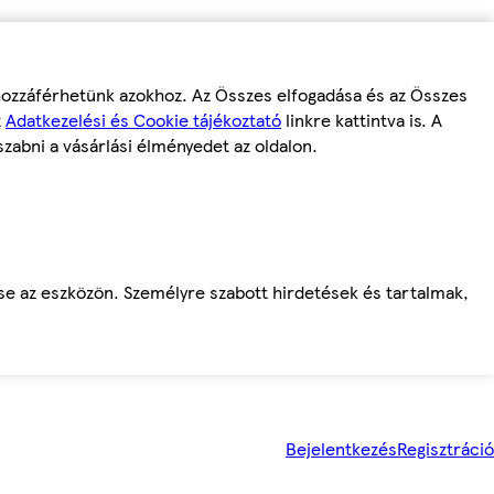
 hozzáférhetünk azokhoz. Az Összes elfogadása és az Összes
z
Adatkezelési és Cookie tájékoztató
linkre kattintva is. A
szabni a vásárlási élményedet az oldalon.
ése az eszközön. Személyre szabott hirdetések és tartalmak,
Bejelentkezés
Regisztráció