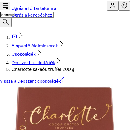
Ugrás a fő tartalomra
Ugrás a kereséshez
Alapvető élelmiszerek
Csokoládék
Desszert csokoládék
Charlotte kakaós trüffel 200 g
Vissza a Desszert csokoládék