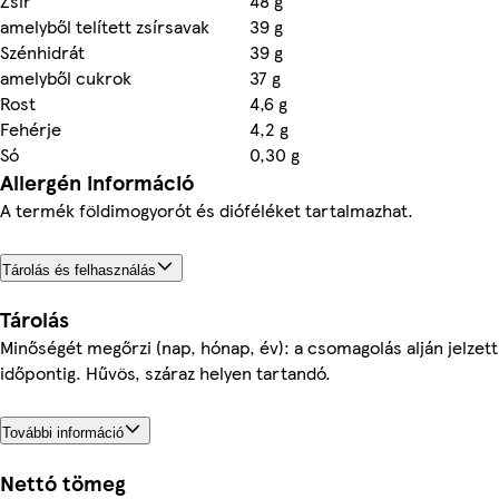
Zsír
48 g
amelyből telített zsírsavak
39 g
Szénhidrát
39 g
amelyből cukrok
37 g
Rost
4,6 g
Fehérje
4,2 g
Só
0,30 g
Allergén információ
A termék földimogyorót és dióféléket tartalmazhat.
Tárolás és felhasználás
Tárolás
Minőségét megőrzi (nap, hónap, év): a csomagolás alján jelzett
időpontig. Hűvös, száraz helyen tartandó.
További információ
Nettó tömeg