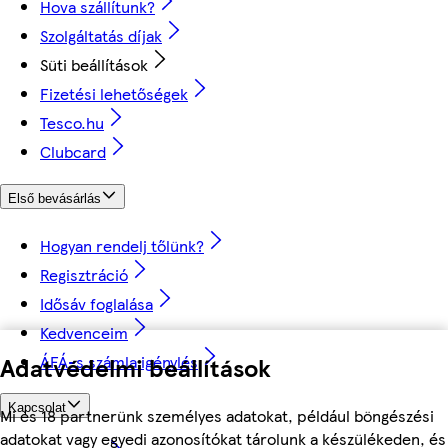
Hova szállítunk?
Szolgáltatás díjak
Süti beállítások
Fizetési lehetőségek
Tesco.hu
Clubcard
Első bevásárlás
Hogyan rendelj tőlünk?
Regisztráció
Idősáv foglalása
Kedvenceim
ÁFÁ-s számla igénylés
Adatvédelmi beállítások
Kapcsolat
Mi és 18 partnerünk személyes adatokat, például böngészési
adatokat vagy egyedi azonosítókat tárolunk a készülékeden, és