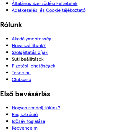
Általános Szerződési Feltételek
Adatkezelési és Cookie tájékoztató
Rólunk
Akadálymentesség
Hova szállítunk?
Szolgáltatás díjak
Süti beállítások
Fizetési lehetőségek
Tesco.hu
Clubcard
Első bevásárlás
Hogyan rendelj tőlünk?
Regisztráció
Idősáv foglalása
Kedvenceim