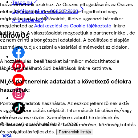
Tesco.hu
hozzáférhetünk azokhoz. Az Összes elfogadása és az Összes
Ügyfélszolgálat - 0680222333
elutasítása gombok kiválasztásával elfogadhatod vagy
módosíthatod a beállításaidat, illetve ugyanezt bármikor
Áruházkereső
megteheted az
Adatkezelési és Cookie tájékoztató
linkre
kattintva is. A választásaidat megosztjuk a partnereinkkel, de
followUs
ez nem érinti a böngészési adataidat. A beállításaid alapján
személyre tudjuk szabni a vásárlási élményedet az oldalon.
A hozzájárulási beállításokat bármikor módosíthatod a
láblécben található Süti beállítások linkre kattintva.
Mi és partnereink adataidat a következő célokra
használjuk:
Pontos helyadatok használata. Az eszköz jellemzőinek aktív
vizsgálata azonosítás céljából. Információk tárolása és/vagy
elérése az eszközön. Személyre szabott hirdetések és
©
Tesco-Global Áruházak Zrt. 2026
tartalmak, hirdetések és tartalmak mérése, közönségkutatás
és szolgáltatásfejlesztés.
Partnereink listája