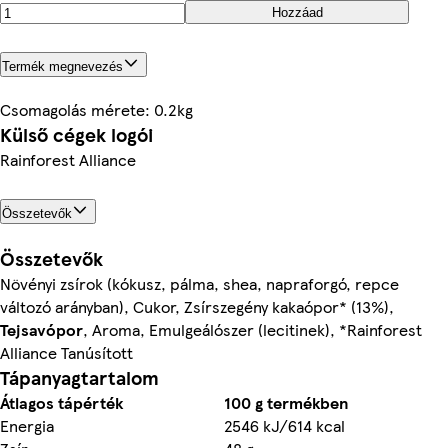
Hozzáad
Termék megnevezés
Csomagolás mérete: 0.2kg
Külső cégek logói
Rainforest Alliance
Összetevők
Összetevők
Növényi zsírok (kókusz, pálma, shea, napraforgó, repce
változó arányban), Cukor, Zsírszegény kakaópor* (13%),
Tejsavópor
, Aroma, Emulgeálószer (lecitinek), *Rainforest
Alliance Tanúsított
Tápanyagtartalom
Átlagos tápérték
100 g termékben
Energia
2546 kJ/614 kcal