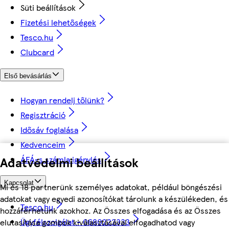
Süti beállítások
Fizetési lehetőségek
Tesco.hu
Clubcard
Első bevásárlás
Hogyan rendelj tőlünk?
Regisztráció
Idősáv foglalása
Kedvenceim
ÁFÁ-s számla igénylés
Adatvédelmi beállítások
Kapcsolat
Mi és 18 partnerünk személyes adatokat, például böngészési
adatokat vagy egyedi azonosítókat tárolunk a készülékeden, és
Tesco.hu
hozzáférhetünk azokhoz. Az Összes elfogadása és az Összes
Ügyfélszolgálat - 0680222333
elutasítása gombok kiválasztásával elfogadhatod vagy