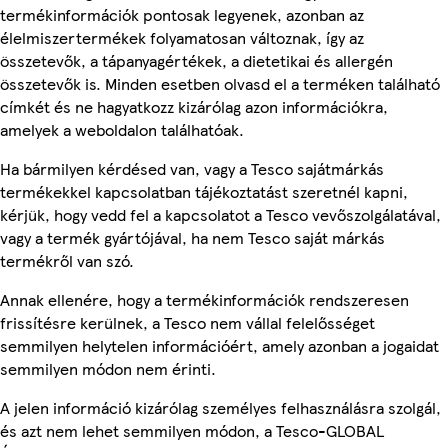
termékinformációk pontosak legyenek, azonban az
élelmiszertermékek folyamatosan változnak, így az
összetevők, a tápanyagértékek, a dietetikai és allergén
összetevők is. Minden esetben olvasd el a terméken található
címkét és ne hagyatkozz kizárólag azon információkra,
amelyek a weboldalon találhatóak.
Ha bármilyen kérdésed van, vagy a Tesco sajátmárkás
termékekkel kapcsolatban tájékoztatást szeretnél kapni,
kérjük, hogy vedd fel a kapcsolatot a Tesco vevőszolgálatával,
vagy a termék gyártójával, ha nem Tesco saját márkás
termékről van szó.
Annak ellenére, hogy a termékinformációk rendszeresen
frissítésre kerülnek, a Tesco nem vállal felelősséget
semmilyen helytelen információért, amely azonban a jogaidat
semmilyen módon nem érinti.
A jelen információ kizárólag személyes felhasználásra szolgál,
és azt nem lehet semmilyen módon, a Tesco-GLOBAL