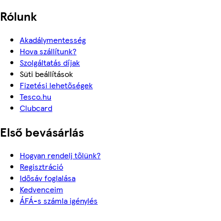
Rólunk
Akadálymentesség
Hova szállítunk?
Szolgáltatás díjak
Süti beállítások
Fizetési lehetőségek
Tesco.hu
Clubcard
Első bevásárlás
Hogyan rendelj tőlünk?
Regisztráció
Idősáv foglalása
Kedvenceim
ÁFÁ-s számla igénylés