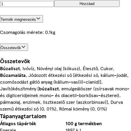
Hozzáad
Termék megnevezés
Csomagolás mérete: 0.1kg
Összetevők
Összetevők
Búzaliszt
, Ivóvíz, Növényi olaj (kókusz), Élesztő, Cukor,
Búzamaláta
, Jódozott étkezési só [étkezési só, kálium-jodát,
csomósodást gátló anyag (kálium-vas(ii)-cianid)],
Javítókészítmény [
búzaliszt
, emulgeálószer (zsírsavak mono-
és digliceridjeinek mono- és diacetil-borkősav-észterei),
pálmaolaj, enzimek, lisztkezelő szer (aszkorbinsav)], Durva
szemű étkezési só (0, 01%), Római kömény (0, 01%)
Tápanyagtartalom
Átlagos tápérték
100 g termékben
Energia
1897 kJ