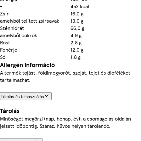
-
452 kcal
Zsír
16,0 g
amelyből telített zsírsavak
13,0 g
Szénhidrát
66,0 g
amelyből cukrok
4,9 g
Rost
2,8 g
Fehérje
12,0 g
Só
1,8 g
Allergén információ
A termék tojást, földimogyorót, szóját, tejet és dióféléket
tartalmazhat.
Tárolás és felhasználás
Tárolás
Minőségét megőrzi (nap, hónap, év): a csomagolás oldalán
jelzett időpontig. Száraz, hűvös helyen tárolandó.