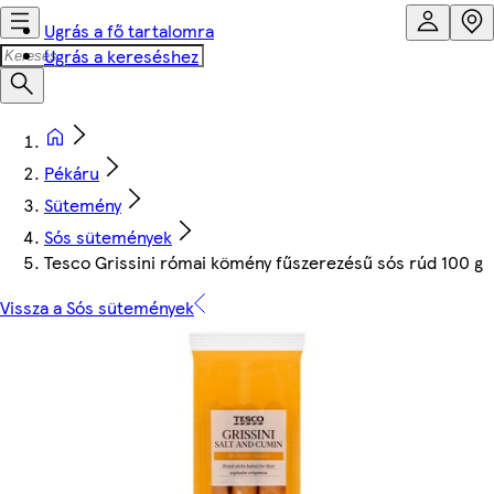
Ugrás a fő tartalomra
Ugrás a kereséshez
Pékáru
Sütemény
Sós sütemények
Tesco Grissini római kömény fűszerezésű sós rúd 100 g
Vissza a Sós sütemények