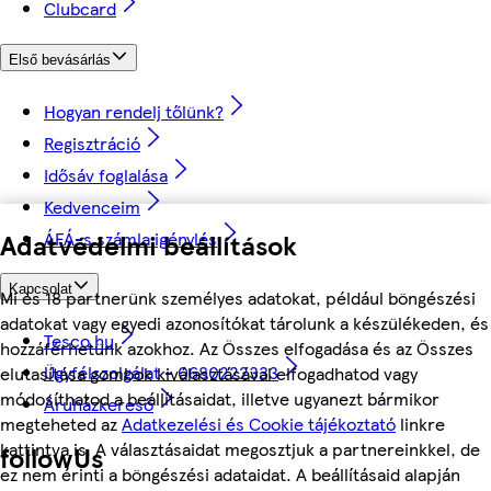
Clubcard
Első bevásárlás
Hogyan rendelj tőlünk?
Regisztráció
Idősáv foglalása
Kedvenceim
Adatvédelmi beállítások
ÁFÁ-s számla igénylés
Kapcsolat
Mi és 18 partnerünk személyes adatokat, például böngészési
adatokat vagy egyedi azonosítókat tárolunk a készülékeden, és
Tesco.hu
hozzáférhetünk azokhoz. Az Összes elfogadása és az Összes
Ügyfélszolgálat - 0680222333
elutasítása gombok kiválasztásával elfogadhatod vagy
módosíthatod a beállításaidat, illetve ugyanezt bármikor
Áruházkereső
megteheted az
Adatkezelési és Cookie tájékoztató
linkre
kattintva is. A választásaidat megosztjuk a partnereinkkel, de
followUs
ez nem érinti a böngészési adataidat. A beállításaid alapján