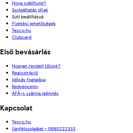
Hova szállítunk?
Szolgáltatás díjak
Süti beállítások
Fizetési lehetőségek
Tesco.hu
Clubcard
Első bevásárlás
Hogyan rendelj tőlünk?
Regisztráció
Idősáv foglalása
Kedvenceim
ÁFÁ-s számla igénylés
Kapcsolat
Tesco.hu
Ügyfélszolgálat - 0680222333