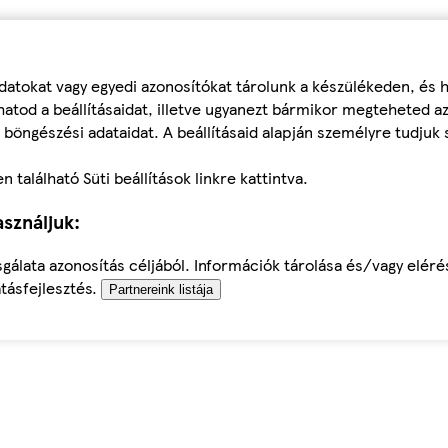
datokat vagy egyedi azonosítókat tárolunk a készülékeden, és
atod a beállításaidat, illetve ugyanezt bármikor megteheted a
 böngészési adataidat. A beállításaid alapján személyre tudjuk 
található Süti beállítások linkre kattintva.
sználjuk:
sgálata azonosítás céljából. Információk tárolása és/vagy elér
tásfejlesztés.
Partnereink listája