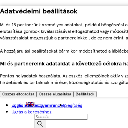
Adatvédelmi beállítások
Mi és 18 partnerünk személyes adatokat, például böngészési a
elutasítása gombok kiválasztásával elfogadhatod vagy módosíth
választásaidat megosztjuk a partnereinkkel, de ez nem érinti a
A hozzájárulási beállításokat bármikor módosíthatod a láblécben 
Mi és partnereink adataidat a következő célokra ha
Pontos helyadatok használata. Az eszköz jellemzőinek aktív viz
hirdetések és tartalmak mérése, közönségkutatás és szolgálta
Összes elfogadása
Összes elutasítása
Beállítások
Ugrás a fő tartalomra
English
Hogyan rendelj
Segítség
Ugrás a kereséshez