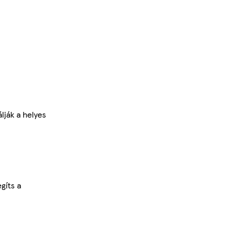
lják a helyes
gíts a