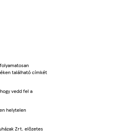
 folyamatosan
méken található címkét
hogy vedd fel a
en helytelen
uházak Zrt. előzetes