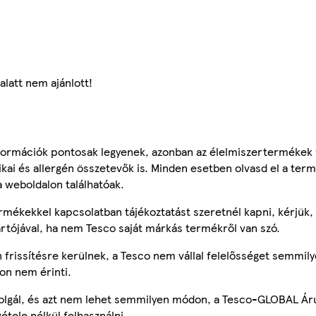
alatt nem ajánlott!
ormációk pontosak legyenek, azonban az élelmiszertermékek
tikai és allergén összetevők is. Minden esetben olvasd el a ter
a weboldalon találhatóak.
mékekkel kapcsolatban tájékoztatást szeretnél kapni, kérjük, 
ártójával, ha nem Tesco saját márkás termékről van szó.
frissítésre kerülnek, a Tesco nem vállal felelősséget semmily
on nem érinti.
szolgál, és azt nem lehet semmilyen módon, a Tesco-GLOBAL Ár
étele nélkül felhasználni.