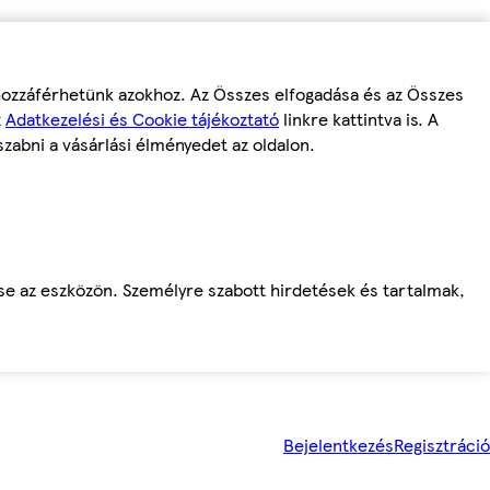
 hozzáférhetünk azokhoz. Az Összes elfogadása és az Összes
z
Adatkezelési és Cookie tájékoztató
linkre kattintva is. A
szabni a vásárlási élményedet az oldalon.
ése az eszközön. Személyre szabott hirdetések és tartalmak,
Bejelentkezés
Regisztráció