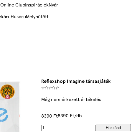
k
Online Club
Inspirációk
Nyár
ékáru
Húsáru
Mélyhűtött
Reflexshop Imagine társasjáték
Még nem érkezett értékelés
8390 Ft/db
8390 Ft
Hozzáad