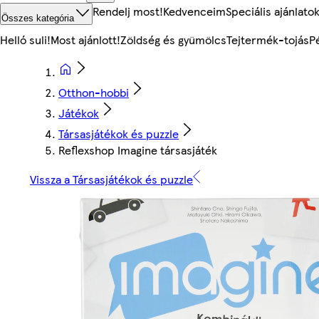
Rendelj most!
Kedvenceim
Speciális ajánlato
Összes kategória
Helló suli!
Most ajánlott!
Zöldség és gyümölcs
Tejtermék-tojás
P
Otthon-hobbi
Játékok
Társasjátékok és puzzle
Reflexshop Imagine társasjáték
Vissza a Társasjátékok és puzzle