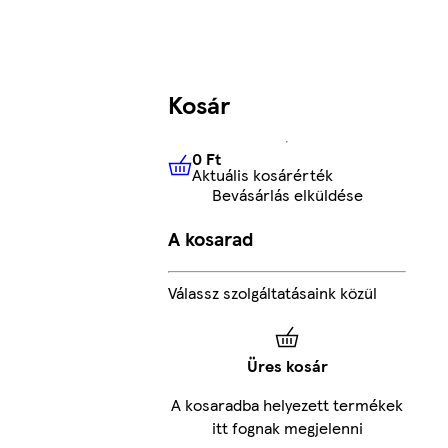
Kosár
0 Ft
Aktuális kosárérték
0 Ft
Aktuális kosárérték
Bevásárlás elküldése
A kosarad
Válassz szolgáltatásaink közül
Üres kosár
A kosaradba helyezett termékek
itt fognak megjelenni