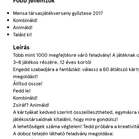
Főbb jellemzők
Mensa társasjátékverseny győztese 2017
Kombináld!
Animáld!
Találd ki!
Leírás
Több mint 1000 megfejtésre váró feladvány! A játéknak c
3-8 játékos részére, 12 éves kortól
Engedd szabadjára a fantáziád: válassz a 60 átlátszó kárt
megoldást!
Állítsd össze!
Fedd le!
Kombináld!
Zsiráf? Animáld!
A kártyákat kedved szerint összeillesztheted, egymásra r
játékostársaidnak kitalálni, hogy mire gondolsz!
A lehetőségek száma végtelen! Tedd próbára a kreativitá
A doboz tetején látható feladvány megoldása: