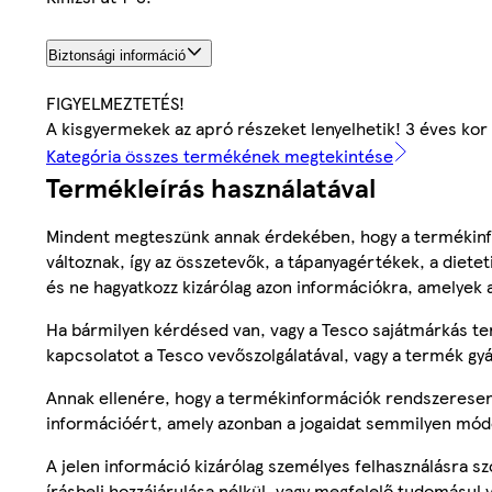
Biztonsági információ
FIGYELMEZTETÉS!
A kisgyermekek az apró részeket lenyelhetik! 3 éves kor 
Kategória összes termékének megtekintése
Termékleírás használatával
Mindent megteszünk annak érdekében, hogy a termékinf
változnak, így az összetevők, a tápanyagértékek, a diete
és ne hagyatkozz kizárólag azon információkra, amelyek 
Ha bármilyen kérdésed van, vagy a Tesco sajátmárkás ter
kapcsolatot a Tesco vevőszolgálatával, vagy a termék gy
Annak ellenére, hogy a termékinformációk rendszeresen 
információért, amely azonban a jogaidat semmilyen mód
A jelen információ kizárólag személyes felhasználásra 
írásbeli hozzájárulása nélkül, vagy megfelelő tudomásul v