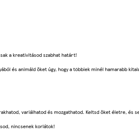
sak a kreativitásod szabhat határt!
yából és animáld őket úgy, hogy a többiek minél hamarabb kitalá
akhatod, variálhatod és mozgathatod. Keltsd őket életre, és se
sod, nincsenek korlátok!