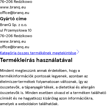
76-206 Redzikowo
www.branq.eu
office@branq.eu
Gyártó címe
BranQ Sp. z o.o.
ul Przemysłowa 10
76-206 Redzikowo
www.branq.eu
office@branq.eu
Kategória összes termékének megtekintése
Termékleírás használatával
Mindent megteszünk annak érdekében, hogy a
termékinformációk pontosak legyenek, azonban az
élelmiszertermékek folyamatosan változnak, így az
összetevők, a tápanyagértékek, a dietetikai és allergén
összetevők is. Minden esetben olvasd el a terméken található
címkét és ne hagyatkozz kizárólag azon információkra,
amelyek a weboldalon találhatóak.