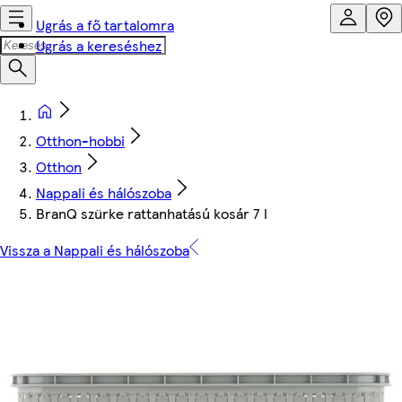
Ugrás a fő tartalomra
Ugrás a kereséshez
Otthon-hobbi
Otthon
Nappali és hálószoba
BranQ szürke rattanhatású kosár 7 l
Vissza a Nappali és hálószoba