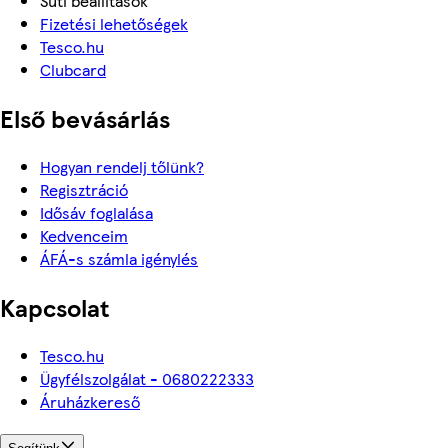
Süti beállítások
Fizetési lehetőségek
Tesco.hu
Clubcard
Első bevásárlás
Hogyan rendelj tőlünk?
Regisztráció
Idősáv foglalása
Kedvenceim
ÁFÁ-s számla igénylés
Kapcsolat
Tesco.hu
Ügyfélszolgálat - 0680222333
Áruházkereső