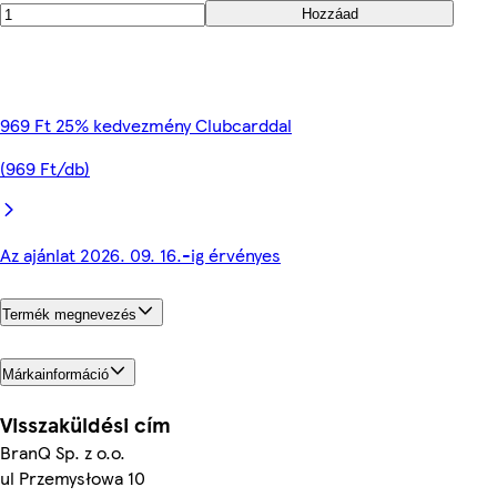
Hozzáad
969 Ft 25% kedvezmény Clubcarddal
(969 Ft/db)
Az ajánlat 2026. 09. 16.-ig érvényes
Termék megnevezés
Márkainformáció
Visszaküldési cím
BranQ Sp. z o.o.
ul Przemysłowa 10