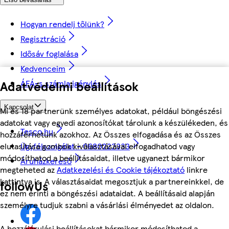
Hogyan rendelj tőlünk?
Regisztráció
Idősáv foglalása
Kedvenceim
Adatvédelmi beállítások
ÁFÁ-s számla igénylés
Kapcsolat
Mi és 18 partnerünk személyes adatokat, például böngészési
adatokat vagy egyedi azonosítókat tárolunk a készülékeden, és
Tesco.hu
hozzáférhetünk azokhoz. Az Összes elfogadása és az Összes
elutasítása gombok kiválasztásával elfogadhatod vagy
Ügyfélszolgálat - 0680222333
módosíthatod a beállításaidat, illetve ugyanezt bármikor
Áruházkereső
megteheted az
Adatkezelési és Cookie tájékoztató
linkre
kattintva is. A választásaidat megosztjuk a partnereinkkel, de
followUs
ez nem érinti a böngészési adataidat. A beállításaid alapján
személyre tudjuk szabni a vásárlási élményedet az oldalon.
A hozzájárulási beállításokat bármikor módosíthatod a