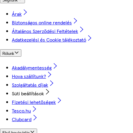
Segítünk
Árak
Biztonságos online rendelés
Általános Szerződési Feltételek
Adatkezelési és Cookie tájékoztató
Rólunk
Akadálymentesség
Hova szállítunk?
Szolgáltatás díjak
Süti beállítások
Fizetési lehetőségek
Tesco.hu
Clubcard
Első bevásárlás