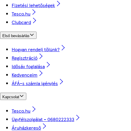
Fizetési lehetőségek
Tesco.hu
Clubcard
Első bevásárlás
Hogyan rendelj tőlünk?
Regisztráció
Idősáv foglalása
Kedvenceim
ÁFÁ-s számla igénylés
Kapcsolat
Tesco.hu
Ügyfélszolgálat - 0680222333
Áruházkereső