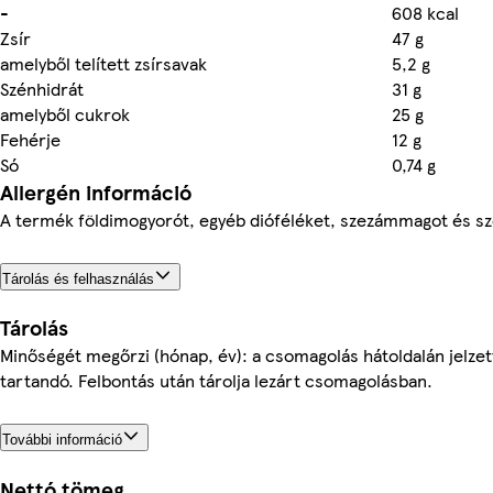
-
608 kcal
Zsír
47 g
amelyből telített zsírsavak
5,2 g
Szénhidrát
31 g
amelyből cukrok
25 g
Fehérje
12 g
Só
0,74 g
Allergén információ
A termék földimogyorót, egyéb dióféléket, szezámmagot és sz
Tárolás és felhasználás
Tárolás
Minőségét megőrzi (hónap, év): a csomagolás hátoldalán jelzet
tartandó. Felbontás után tárolja lezárt csomagolásban.
További információ
Nettó tömeg