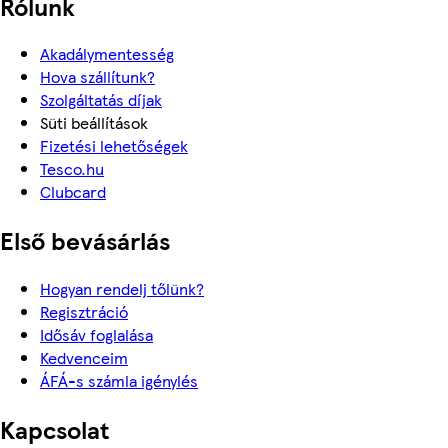
Rólunk
Akadálymentesség
Hova szállítunk?
Szolgáltatás díjak
Süti beállítások
Fizetési lehetőségek
Tesco.hu
Clubcard
Első bevásárlás
Hogyan rendelj tőlünk?
Regisztráció
Idősáv foglalása
Kedvenceim
ÁFÁ-s számla igénylés
Kapcsolat