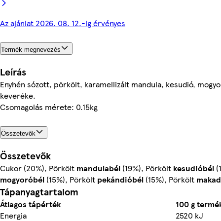
Az ajánlat 2026. 08. 12.-ig érvényes
Termék megnevezés
Leírás
Enyhén sózott, pörkölt, karamellizált mandula, kesudió, mogy
keveréke.
Csomagolás mérete: 0.15kg
Összetevők
Összetevők
Cukor (20%), Pörkölt
mandulabél
(19%), Pörkölt
kesudióbél
(
mogyoróbél
(15%), Pörkölt
pekándióbél
(15%), Pörkölt
makad
Tápanyagtartalom
Átlagos tápérték
100 g termé
Energia
2520 kJ