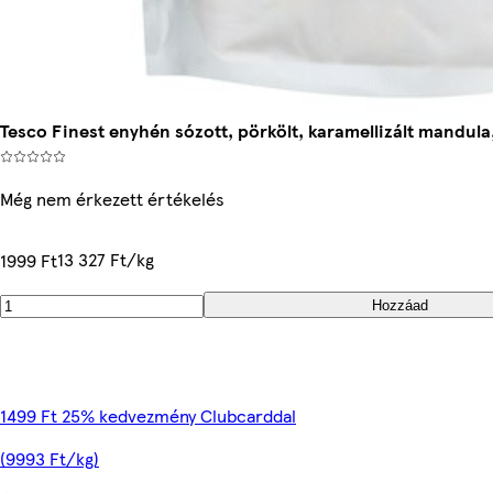
Tesco Finest enyhén sózott, pörkölt, karamellizált mandul
Még nem érkezett értékelés
13 327 Ft/kg
1999 Ft
Hozzáad
1499 Ft 25% kedvezmény Clubcarddal
(9993 Ft/kg)