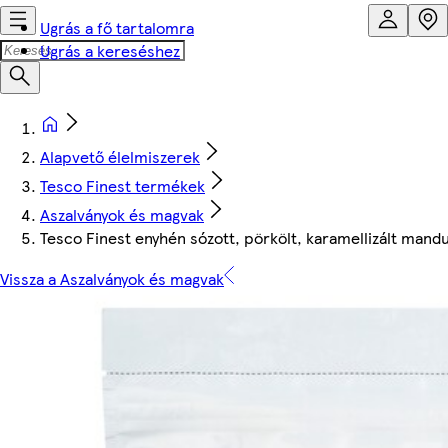
Ugrás a fő tartalomra
Ugrás a kereséshez
Alapvető élelmiszerek
Tesco Finest termékek
Aszalványok és magvak
Tesco Finest enyhén sózott, pörkölt, karamellizált mand
Vissza a Aszalványok és magvak