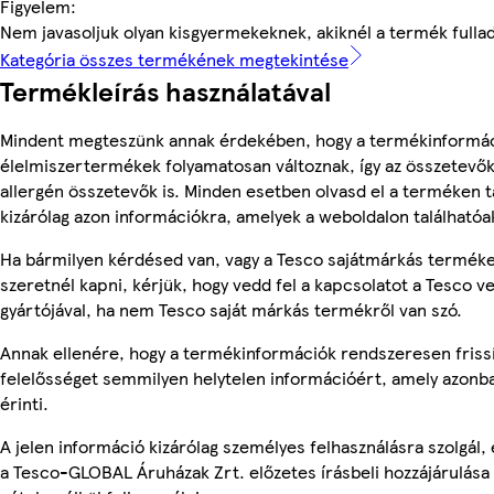
Figyelem:
Nem javasoljuk olyan kisgyermekeknek, akiknél a termék fulladás
Kategória összes termékének megtekintése
Termékleírás használatával
Mindent megteszünk annak érdekében, hogy a termékinformác
élelmiszertermékek folyamatosan változnak, így az összetevők,
allergén összetevők is. Minden esetben olvasd el a terméken t
kizárólag azon információkra, amelyek a weboldalon találhatóa
Ha bármilyen kérdésed van, vagy a Tesco sajátmárkás terméke
szeretnél kapni, kérjük, hogy vedd fel a kapcsolatot a Tesco v
gyártójával, ha nem Tesco saját márkás termékről van szó.
Annak ellenére, hogy a termékinformációk rendszeresen frissí
felelősséget semmilyen helytelen információért, amely azon
érinti.
A jelen információ kizárólag személyes felhasználásra szolgál
a Tesco-GLOBAL Áruházak Zrt. előzetes írásbeli hozzájárulása