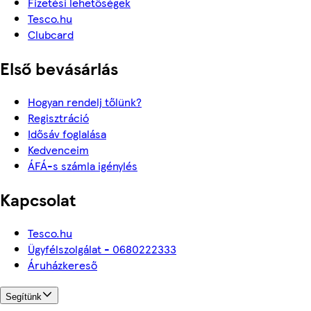
Fizetési lehetőségek
Tesco.hu
Clubcard
Első bevásárlás
Hogyan rendelj tőlünk?
Regisztráció
Idősáv foglalása
Kedvenceim
ÁFÁ-s számla igénylés
Kapcsolat
Tesco.hu
Ügyfélszolgálat - 0680222333
Áruházkereső
Segítünk