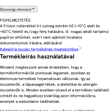
Biztonsági információ
FIGYELMEZTETÉS:
A Frixion rollerekkel írt szöveg extrém hő (-10°C alatt és
+60°C felett) és/vagy fény hatására, ill. magas alkáli tartalmú
papíron eltűnhet, ezért nem ajánlott hivatalos
dokumentumok írására, aláírására!
Kategória összes termékének megtekintése
Termékleírás használatával
Mindent megteszünk annak érdekében, hogy a
termékinformációk pontosak legyenek, azonban az
élelmiszertermékek folyamatosan változnak, így az
összetevők, a tápanyagértékek, a dietetikai és allergén
összetevők is. Minden esetben olvasd el a terméken található
címkét és ne hagyatkozz kizárólag azon információkra,
amelyek a weboldalon találhatóak.
Ha bármilyen kérdésed van, vagy a Tesco sajátmárkás