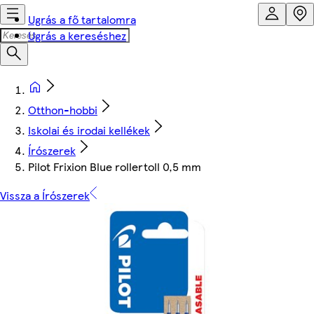
Ugrás a fő tartalomra
Ugrás a kereséshez
Otthon-hobbi
Iskolai és irodai kellékek
Írószerek
Pilot Frixion Blue rollertoll 0,5 mm
Vissza a Írószerek