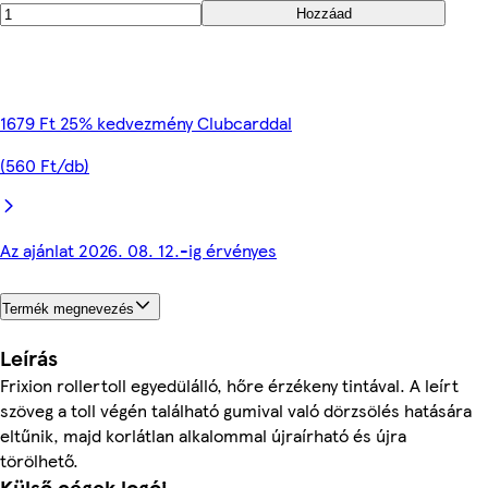
Hozzáad
1679 Ft 25% kedvezmény Clubcarddal
(560 Ft/db)
Az ajánlat 2026. 08. 12.-ig érvényes
Termék megnevezés
Leírás
Frixion rollertoll egyedülálló, hőre érzékeny tintával. A leírt
szöveg a toll végén található gumival való dörzsölés hatására
eltűnik, majd korlátlan alkalommal újraírható és újra
törölhető.
Külső cégek logói