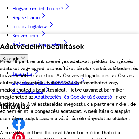
Hogyan rendelj tőlünk?
Regisztráció
Idősáv foglalása
Kedvenceim
Adatvédelmi beállítások
ÁFÁ-s számla igénylés
Kapcsolat
Mi és 18 partnerünk személyes adatokat, például böngészési
adatokat vagy egyedi azonosítókat tárolunk a készülékeden, és
Tesco.hu
hozzáférhetünk azokhoz. Az Összes elfogadása és az Összes
Ügyfélszolgálat - 0680222333
elutasítása gombok kiválasztásával elfogadhatod vagy
módosíthatod a beállításaidat, illetve ugyanezt bármikor
Áruházkereső
megteheted az
Adatkezelési és Cookie tájékoztató
linkre
kattintva is. A választásaidat megosztjuk a partnereinkkel, de
followUs
ez nem érinti a böngészési adataidat. A beállításaid alapján
személyre tudjuk szabni a vásárlási élményedet az oldalon.
A hozzájárulási beállításokat bármikor módosíthatod a