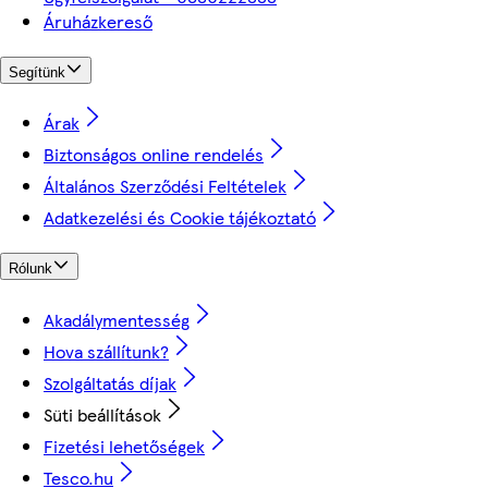
Áruházkereső
Segítünk
Árak
Biztonságos online rendelés
Általános Szerződési Feltételek
Adatkezelési és Cookie tájékoztató
Rólunk
Akadálymentesség
Hova szállítunk?
Szolgáltatás díjak
Süti beállítások
Fizetési lehetőségek
Tesco.hu