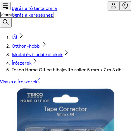
Ugrás a fő tartalomra
Ugrás a kereséshez
Otthon-hobbi
Iskolai és irodai kellékek
Írószerek
Tesco Home Office hibajavító roller 5 mm x 7 m 3 db
Vissza a Írószerek