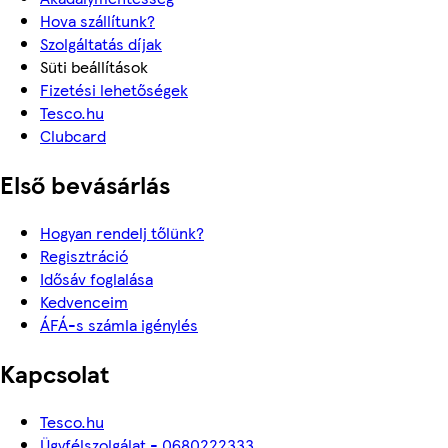
Hova szállítunk?
Szolgáltatás díjak
Süti beállítások
Fizetési lehetőségek
Tesco.hu
Clubcard
Első bevásárlás
Hogyan rendelj tőlünk?
Regisztráció
Idősáv foglalása
Kedvenceim
ÁFÁ-s számla igénylés
Kapcsolat
Tesco.hu
Ügyfélszolgálat - 0680222333