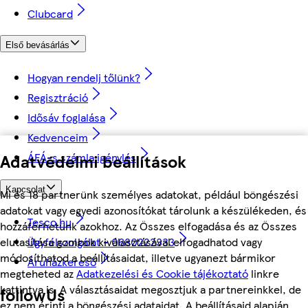
Clubcard
Első bevásárlás
Hogyan rendelj tőlünk?
Regisztráció
Idősáv foglalása
Kedvenceim
Adatvédelmi beállítások
ÁFÁ-s számla igénylés
Kapcsolat
Mi és 18 partnerünk személyes adatokat, például böngészési
adatokat vagy egyedi azonosítókat tárolunk a készülékeden, és
Tesco.hu
hozzáférhetünk azokhoz. Az Összes elfogadása és az Összes
Ügyfélszolgálat - 0680222333
elutasítása gombok kiválasztásával elfogadhatod vagy
módosíthatod a beállításaidat, illetve ugyanezt bármikor
Áruházkereső
megteheted az
Adatkezelési és Cookie tájékoztató
linkre
kattintva is. A választásaidat megosztjuk a partnereinkkel, de
followUs
ez nem érinti a böngészési adataidat. A beállításaid alapján