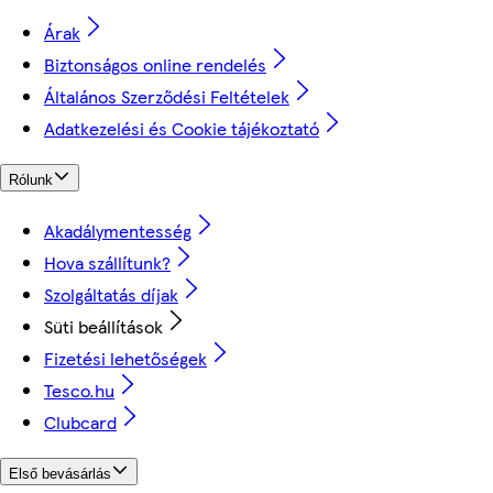
Árak
Biztonságos online rendelés
Általános Szerződési Feltételek
Adatkezelési és Cookie tájékoztató
Rólunk
Akadálymentesség
Hova szállítunk?
Szolgáltatás díjak
Süti beállítások
Fizetési lehetőségek
Tesco.hu
Clubcard
Első bevásárlás