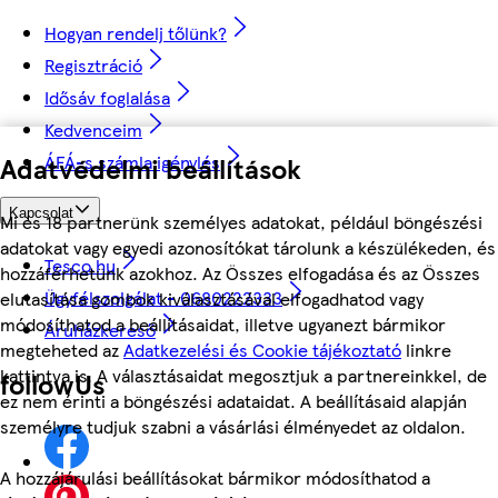
Hogyan rendelj tőlünk?
Regisztráció
Idősáv foglalása
Kedvenceim
Adatvédelmi beállítások
ÁFÁ-s számla igénylés
Kapcsolat
Mi és 18 partnerünk személyes adatokat, például böngészési
adatokat vagy egyedi azonosítókat tárolunk a készülékeden, és
Tesco.hu
hozzáférhetünk azokhoz. Az Összes elfogadása és az Összes
Ügyfélszolgálat - 0680222333
elutasítása gombok kiválasztásával elfogadhatod vagy
módosíthatod a beállításaidat, illetve ugyanezt bármikor
Áruházkereső
megteheted az
Adatkezelési és Cookie tájékoztató
linkre
kattintva is. A választásaidat megosztjuk a partnereinkkel, de
followUs
ez nem érinti a böngészési adataidat. A beállításaid alapján
személyre tudjuk szabni a vásárlási élményedet az oldalon.
A hozzájárulási beállításokat bármikor módosíthatod a