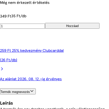
Még nem érkezett értékelés
35 Ft/db
349 Ft
Hozzáad
259 Ft 25% kedvezmény Clubcarddal
(26 Ft/db)
Az ajánlat 2026. 08. 12.-ig érvényes
Termék megnevezés
Leírás
A termék ára egy darabra vonatkozik, a szín véletlenszerűen