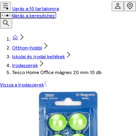
Ugrás a fő tartalomra
Ugrás a kereséshez
Otthon-hobbi
Iskolai és irodai kellékek
Irodaszerek
Tesco Home Office mágnes 20 mm 10 db
Vissza a Irodaszerek