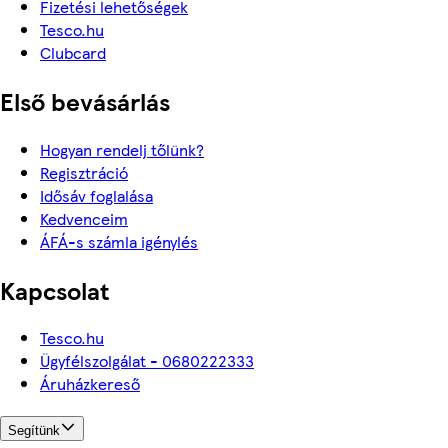
Fizetési lehetőségek
Tesco.hu
Clubcard
Első bevásárlás
Hogyan rendelj tőlünk?
Regisztráció
Idősáv foglalása
Kedvenceim
ÁFÁ-s számla igénylés
Kapcsolat
Tesco.hu
Ügyfélszolgálat - 0680222333
Áruházkereső
Segítünk