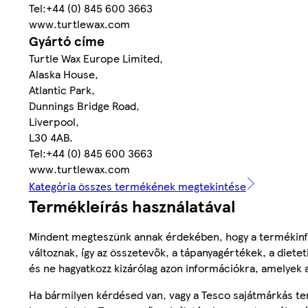
Tel:+44 (0) 845 600 3663
www.turtlewax.com
Gyártó címe
Turtle Wax Europe Limited,
Alaska House,
Atlantic Park,
Dunnings Bridge Road,
Liverpool,
L30 4AB.
Tel:+44 (0) 845 600 3663
www.turtlewax.com
Kategória összes termékének megtekintése
Termékleírás használatával
Mindent megteszünk annak érdekében, hogy a termékinf
változnak, így az összetevők, a tápanyagértékek, a diete
és ne hagyatkozz kizárólag azon információkra, amelyek 
Ha bármilyen kérdésed van, vagy a Tesco sajátmárkás ter