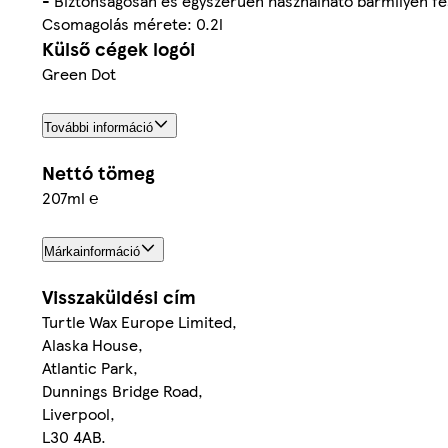
- Biztonságosan és egyszerűen használható bármilyen fes
Csomagolás mérete: 0.2l
Külső cégek logói
Green Dot
További információ
Nettó tömeg
207ml ℮
Márkainformáció
Visszaküldési cím
Turtle Wax Europe Limited,
Alaska House,
Atlantic Park,
Dunnings Bridge Road,
Liverpool,
L30 4AB.