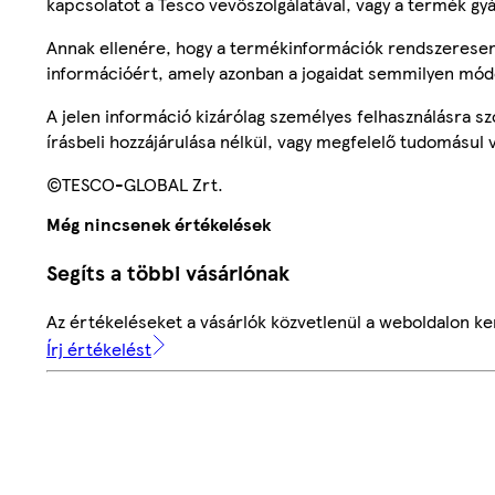
kapcsolatot a Tesco vevőszolgálatával, vagy a termék gy
Annak ellenére, hogy a termékinformációk rendszeresen 
információért, amely azonban a jogaidat semmilyen mód
A jelen információ kizárólag személyes felhasználásra 
írásbeli hozzájárulása nélkül, vagy megfelelő tudomásul v
©TESCO-GLOBAL Zrt.
Még nincsenek értékelések
Segíts a többi vásárlónak
Az értékeléseket a vásárlók közvetlenül a weboldalon ker
Írj értékelést