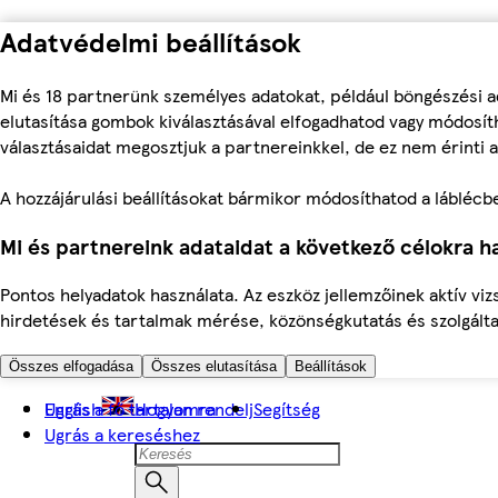
Adatvédelmi beállítások
Mi és 18 partnerünk személyes adatokat, például böngészési a
elutasítása gombok kiválasztásával elfogadhatod vagy módosíth
választásaidat megosztjuk a partnereinkkel, de ez nem érinti a
A hozzájárulási beállításokat bármikor módosíthatod a láblécben 
Mi és partnereink adataidat a következő célokra ha
Pontos helyadatok használata. Az eszköz jellemzőinek aktív viz
hirdetések és tartalmak mérése, közönségkutatás és szolgálta
Összes elfogadása
Összes elutasítása
Beállítások
Ugrás a fő tartalomra
English
Hogyan rendelj
Segítség
Ugrás a kereséshez