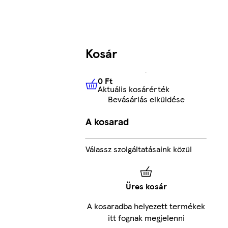
Kosár
0 Ft
Aktuális kosárérték
0 Ft
Aktuális kosárérték
Bevásárlás elküldése
A kosarad
Válassz szolgáltatásaink közül
Üres kosár
A kosaradba helyezett termékek
itt fognak megjelenni