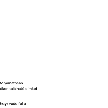
 folyamatosan
méken található címkét
hogy vedd fel a