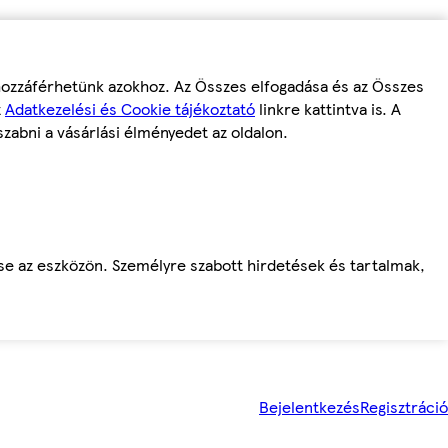
 hozzáférhetünk azokhoz. Az Összes elfogadása és az Összes
z
Adatkezelési és Cookie tájékoztató
linkre kattintva is. A
szabni a vásárlási élményedet az oldalon.
ése az eszközön. Személyre szabott hirdetések és tartalmak,
Bejelentkezés
Regisztráció