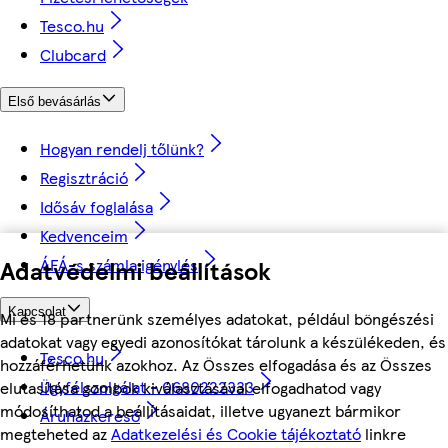
Tesco.hu
Clubcard
Első bevásárlás
Hogyan rendelj tőlünk?
Regisztráció
Idősáv foglalása
Kedvenceim
Adatvédelmi beállítások
ÁFÁ-s számla igénylés
Kapcsolat
Mi és 18 partnerünk személyes adatokat, például böngészési
adatokat vagy egyedi azonosítókat tárolunk a készülékeden, és
Tesco.hu
hozzáférhetünk azokhoz. Az Összes elfogadása és az Összes
Ügyfélszolgálat - 0680222333
elutasítása gombok kiválasztásával elfogadhatod vagy
módosíthatod a beállításaidat, illetve ugyanezt bármikor
Áruházkereső
megteheted az
Adatkezelési és Cookie tájékoztató
linkre