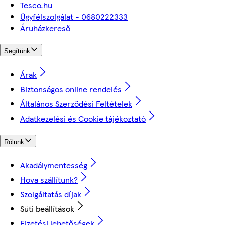
Tesco.hu
Ügyfélszolgálat - 0680222333
Áruházkereső
Segítünk
Árak
Biztonságos online rendelés
Általános Szerződési Feltételek
Adatkezelési és Cookie tájékoztató
Rólunk
Akadálymentesség
Hova szállítunk?
Szolgáltatás díjak
Süti beállítások
Fizetési lehetőségek