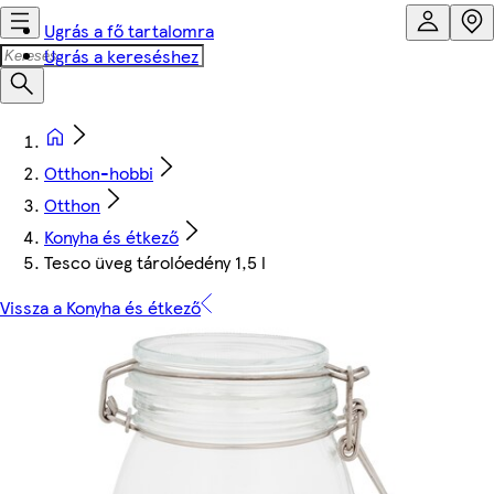
Ugrás a fő tartalomra
Ugrás a kereséshez
Otthon-hobbi
Otthon
Konyha és étkező
Tesco üveg tárolóedény 1,5 l
Vissza a Konyha és étkező