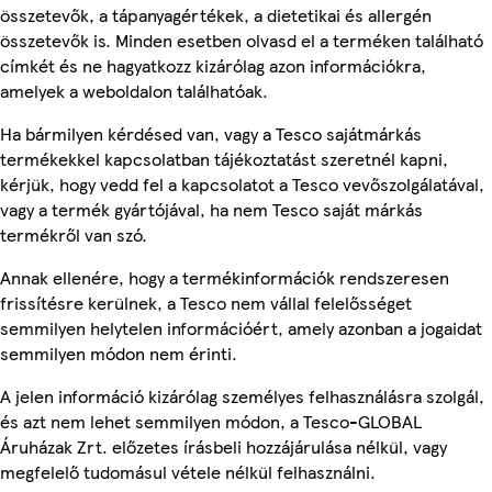
összetevők, a tápanyagértékek, a dietetikai és allergén
összetevők is. Minden esetben olvasd el a terméken található
címkét és ne hagyatkozz kizárólag azon információkra,
amelyek a weboldalon találhatóak.
Ha bármilyen kérdésed van, vagy a Tesco sajátmárkás
termékekkel kapcsolatban tájékoztatást szeretnél kapni,
kérjük, hogy vedd fel a kapcsolatot a Tesco vevőszolgálatával,
vagy a termék gyártójával, ha nem Tesco saját márkás
termékről van szó.
Annak ellenére, hogy a termékinformációk rendszeresen
frissítésre kerülnek, a Tesco nem vállal felelősséget
semmilyen helytelen információért, amely azonban a jogaidat
semmilyen módon nem érinti.
A jelen információ kizárólag személyes felhasználásra szolgál,
és azt nem lehet semmilyen módon, a Tesco-GLOBAL
Áruházak Zrt. előzetes írásbeli hozzájárulása nélkül, vagy
megfelelő tudomásul vétele nélkül felhasználni.