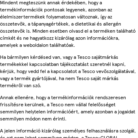
Mindent megteszünk annak érdekében, hogy a
termékinformációk pontosak legyenek, azonban az
élelmiszertermékek folyamatosan változnak, így az
összetevők, a tápanyagértékek, a dietetikai és allergén
összetevők is. Minden esetben olvasd el a terméken található
címkét és ne hagyatkozz kizárólag azon információkra,
amelyek a weboldalon találhatóak.
Ha bármilyen kérdésed van, vagy a Tesco sajátmárkás
termékekkel kapcsolatban tájékoztatást szeretnél kapni,
kérjük, hogy vedd fel a kapcsolatot a Tesco vevőszolgálatával,
vagy a termék gyártójával, ha nem Tesco saját márkás
termékről van szó.
Annak ellenére, hogy a termékinformációk rendszeresen
frissítésre kerülnek, a Tesco nem vállal felelősséget
semmilyen helytelen információért, amely azonban a jogaidat
semmilyen módon nem érinti.
A jelen információ kizárólag személyes felhasználásra szolgál,
és azt nem lehet semmilyen módon, a Tesco-GLOBAL