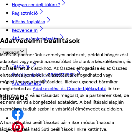
Hogyan rendelj tőlünk?
Regisztráció
Idősáv foglalása
Kedvenceim
Adatvédelmi beállítások
ÁFÁ-s számla igénylés
Kapcsolat
Mi és 18 partnerünk személyes adatokat, például böngészési
adatokat vagy egyedi azonosítókat tárolunk a készülékeden, és
Tesco.hu
hozzáférhetünk azokhoz. Az Összes elfogadása és az Összes
Ügyfélszolgálat - 0680222333
elutasítása gombok kiválasztásával elfogadhatod vagy
módosíthatod a beállításaidat, illetve ugyanezt bármikor
Áruházkereső
megteheted az
Adatkezelési és Cookie tájékoztató
linkre
kattintva is. A választásaidat megosztjuk a partnereinkkel, de
followUs
ez nem érinti a böngészési adataidat. A beállításaid alapján
személyre tudjuk szabni a vásárlási élményedet az oldalon.
A hozzájárulási beállításokat bármikor módosíthatod a
láblécben található Süti beállítások linkre kattintva.