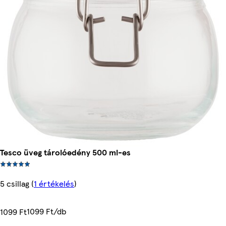
Tesco üveg tárolóedény 500 ml-es
5 csillag
(
1 értékelés
)
1099 Ft/db
1099 Ft