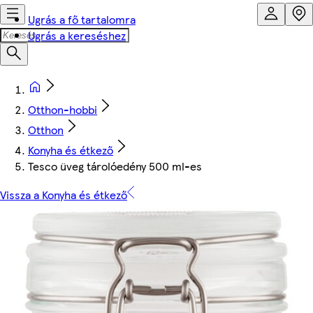
Ugrás a fő tartalomra
Ugrás a kereséshez
Otthon-hobbi
Otthon
Konyha és étkező
Tesco üveg tárolóedény 500 ml-es
Vissza a Konyha és étkező