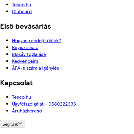
Tesco.hu
Clubcard
Első bevásárlás
Hogyan rendelj tőlünk?
Regisztráció
Idősáv foglalása
Kedvenceim
ÁFÁ-s számla igénylés
Kapcsolat
Tesco.hu
Ügyfélszolgálat - 0680222333
Áruházkereső
Segítünk