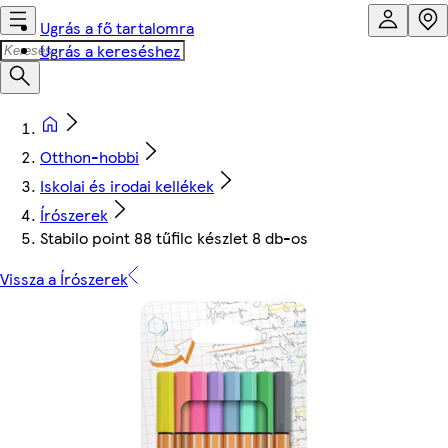
Ugrás a fő tartalomra
Ugrás a kereséshez
Otthon-hobbi
Iskolai és irodai kellékek
Írószerek
Stabilo point 88 tűfilc készlet 8 db-os
Vissza a Írószerek