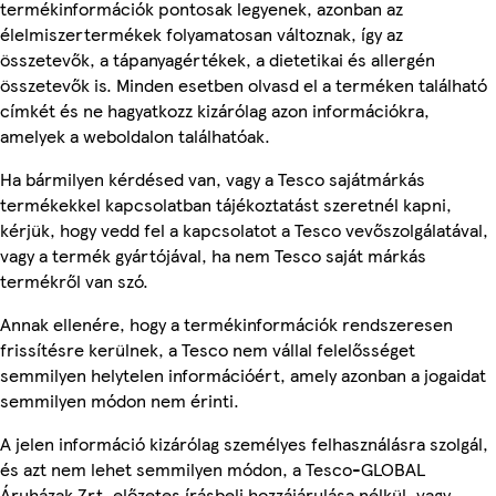
termékinformációk pontosak legyenek, azonban az
élelmiszertermékek folyamatosan változnak, így az
összetevők, a tápanyagértékek, a dietetikai és allergén
összetevők is. Minden esetben olvasd el a terméken található
címkét és ne hagyatkozz kizárólag azon információkra,
amelyek a weboldalon találhatóak.
Ha bármilyen kérdésed van, vagy a Tesco sajátmárkás
termékekkel kapcsolatban tájékoztatást szeretnél kapni,
kérjük, hogy vedd fel a kapcsolatot a Tesco vevőszolgálatával,
vagy a termék gyártójával, ha nem Tesco saját márkás
termékről van szó.
Annak ellenére, hogy a termékinformációk rendszeresen
frissítésre kerülnek, a Tesco nem vállal felelősséget
semmilyen helytelen információért, amely azonban a jogaidat
semmilyen módon nem érinti.
A jelen információ kizárólag személyes felhasználásra szolgál,
és azt nem lehet semmilyen módon, a Tesco-GLOBAL
Áruházak Zrt. előzetes írásbeli hozzájárulása nélkül, vagy