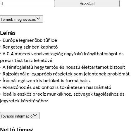
Hozzáad
Termék megnevezés
Leírás
• Európa legmenőbb tűfilce
• Rengeteg színben kapható
• A 0,4 mm-es vonalvastagság nagyfokú irányíthatóságot és
precizitást tesz lehetővé
• A fémfoglalatú hegy tartós és hosszú élettartamot biztosít
• Rajzolásnál a legapróbb részletek sem jelentenek problémát
• Írásnál egészen kis betűket is formálhatsz
• Vonalzóhoz és sablonhoz is tökéletesen használható
• Ideális eszköz precíz munkákhoz, szövegek tagolásához és
jegyzetek készítéséhez
További információ
Nettó tömeg