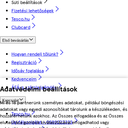
Süti beállítások
Fizetési lehetőségek
Tesco.hu
Clubcard
Első bevásárlás
Hogyan rendelj tőlünk?
Regisztráció
Idősáv foglalása
Kedvenceim
Adatvédelmi beállítások
ÁFÁ-s számla igénylés
Kapcsolat
Mi és 18 partnerünk személyes adatokat, például böngészési
adatokat vagy egyedi azonosítókat tárolunk a készülékeden, és
Tesco.hu
hozzáférhetünk azokhoz. Az Összes elfogadása és az Összes
Ügyfélszolgálat - 0680222333
elutasítása gombok kiválasztásával elfogadhatod vagy