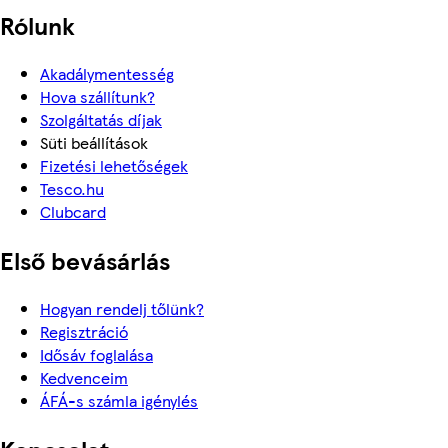
Rólunk
Akadálymentesség
Hova szállítunk?
Szolgáltatás díjak
Süti beállítások
Fizetési lehetőségek
Tesco.hu
Clubcard
Első bevásárlás
Hogyan rendelj tőlünk?
Regisztráció
Idősáv foglalása
Kedvenceim
ÁFÁ-s számla igénylés