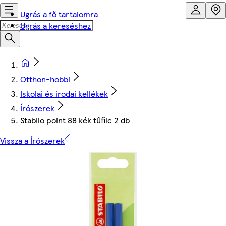
Ugrás a fő tartalomra
Ugrás a kereséshez
Otthon-hobbi
Iskolai és irodai kellékek
Írószerek
Stabilo point 88 kék tűfilc 2 db
Vissza a Írószerek