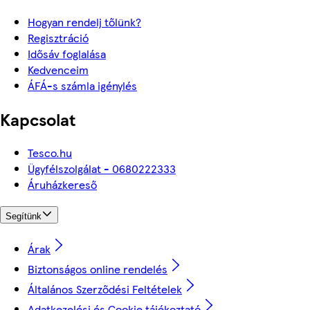
Hogyan rendelj tőlünk?
Regisztráció
Idősáv foglalása
Kedvenceim
ÁFÁ-s számla igénylés
Kapcsolat
Tesco.hu
Ügyfélszolgálat - 0680222333
Áruházkereső
Segítünk
Árak
Biztonságos online rendelés
Általános Szerződési Feltételek
Adatkezelési és Cookie tájékoztató