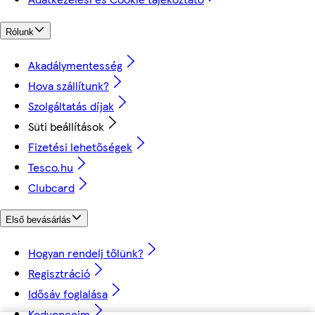
Rólunk
Akadálymentesség
Hova szállítunk?
Szolgáltatás díjak
Süti beállítások
Fizetési lehetőségek
Tesco.hu
Clubcard
Első bevásárlás
Hogyan rendelj tőlünk?
Regisztráció
Idősáv foglalása
Kedvenceim