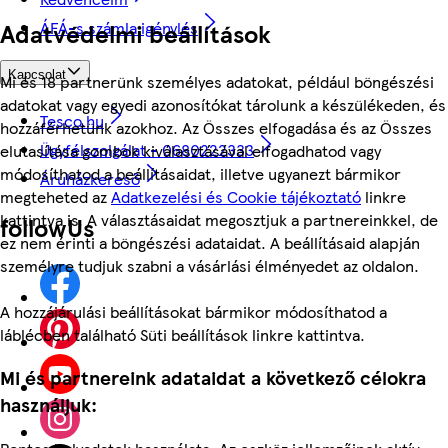
Adatvédelmi beállítások
ÁFÁ-s számla igénylés
Kapcsolat
Mi és 18 partnerünk személyes adatokat, például böngészési
adatokat vagy egyedi azonosítókat tárolunk a készülékeden, és
Tesco.hu
hozzáférhetünk azokhoz. Az Összes elfogadása és az Összes
Ügyfélszolgálat - 0680222333
elutasítása gombok kiválasztásával elfogadhatod vagy
módosíthatod a beállításaidat, illetve ugyanezt bármikor
Áruházkereső
megteheted az
Adatkezelési és Cookie tájékoztató
linkre
kattintva is. A választásaidat megosztjuk a partnereinkkel, de
followUs
ez nem érinti a böngészési adataidat. A beállításaid alapján
személyre tudjuk szabni a vásárlási élményedet az oldalon.
A hozzájárulási beállításokat bármikor módosíthatod a
láblécben található Süti beállítások linkre kattintva.
Mi és partnereink adataidat a következő célokra
használjuk: