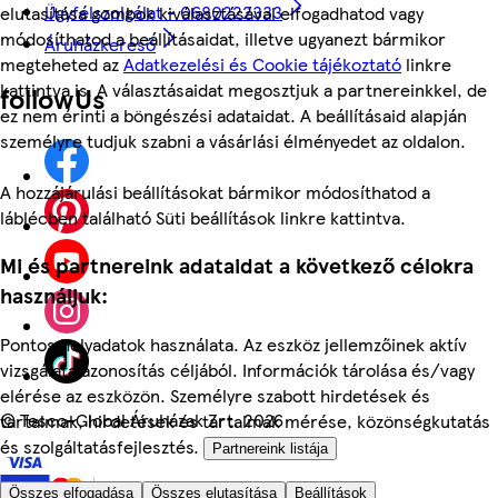
Ügyfélszolgálat - 0680222333
elutasítása gombok kiválasztásával elfogadhatod vagy
módosíthatod a beállításaidat, illetve ugyanezt bármikor
Áruházkereső
megteheted az
Adatkezelési és Cookie tájékoztató
linkre
kattintva is. A választásaidat megosztjuk a partnereinkkel, de
followUs
ez nem érinti a böngészési adataidat. A beállításaid alapján
személyre tudjuk szabni a vásárlási élményedet az oldalon.
A hozzájárulási beállításokat bármikor módosíthatod a
láblécben található Süti beállítások linkre kattintva.
Mi és partnereink adataidat a következő célokra
használjuk:
Pontos helyadatok használata. Az eszköz jellemzőinek aktív
vizsgálata azonosítás céljából. Információk tárolása és/vagy
elérése az eszközön. Személyre szabott hirdetések és
©
Tesco-Global Áruházak Zrt. 2026
tartalmak, hirdetések és tartalmak mérése, közönségkutatás
és szolgáltatásfejlesztés.
Partnereink listája
Összes elfogadása
Összes elutasítása
Beállítások