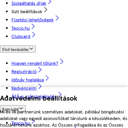
Szolgáltatás díjak
Süti beállítások
Fizetési lehetőségek
Tesco.hu
Clubcard
Első bevásárlás
Hogyan rendelj tőlünk?
Regisztráció
Idősáv foglalása
Kedvenceim
Adatvédelmi beállítások
ÁFÁ-s számla igénylés
Kapcsolat
Mi és 18 partnerünk személyes adatokat, például böngészési
adatokat vagy egyedi azonosítókat tárolunk a készülékeden, és
Tesco.hu
hozzáférhetünk azokhoz. Az Összes elfogadása és az Összes