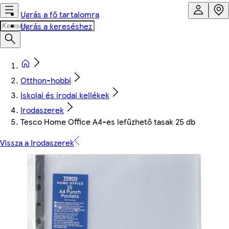
Ugrás a fő tartalomra
Ugrás a kereséshez
Otthon-hobbi
Iskolai és irodai kellékek
Irodaszerek
Tesco Home Office A4-es lefűzhető tasak 25 db
Vissza a Irodaszerek