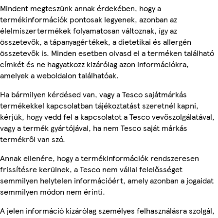
Mindent megteszünk annak érdekében, hogy a
termékinformációk pontosak legyenek, azonban az
élelmiszertermékek folyamatosan változnak, így az
összetevők, a tápanyagértékek, a dietetikai és allergén
összetevők is. Minden esetben olvasd el a terméken található
címkét és ne hagyatkozz kizárólag azon információkra,
amelyek a weboldalon találhatóak.
Ha bármilyen kérdésed van, vagy a Tesco sajátmárkás
termékekkel kapcsolatban tájékoztatást szeretnél kapni,
kérjük, hogy vedd fel a kapcsolatot a Tesco vevőszolgálatával,
vagy a termék gyártójával, ha nem Tesco saját márkás
termékről van szó.
Annak ellenére, hogy a termékinformációk rendszeresen
frissítésre kerülnek, a Tesco nem vállal felelősséget
semmilyen helytelen információért, amely azonban a jogaidat
semmilyen módon nem érinti.
A jelen információ kizárólag személyes felhasználásra szolgál,