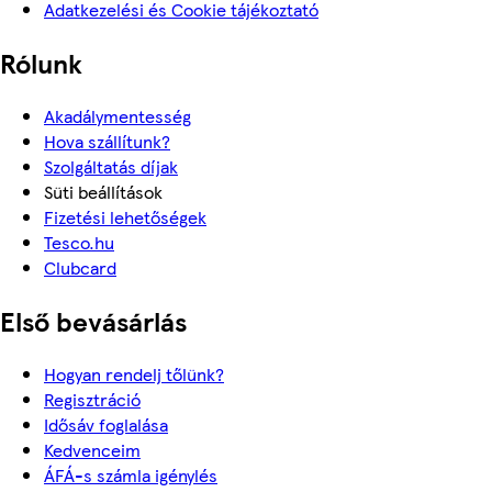
Adatkezelési és Cookie tájékoztató
Rólunk
Akadálymentesség
Hova szállítunk?
Szolgáltatás díjak
Süti beállítások
Fizetési lehetőségek
Tesco.hu
Clubcard
Első bevásárlás
Hogyan rendelj tőlünk?
Regisztráció
Idősáv foglalása
Kedvenceim
ÁFÁ-s számla igénylés