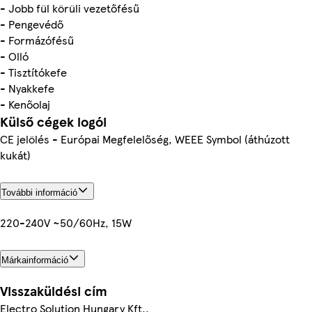
- Jobb fül körüli vezetőfésű
- Pengevédő
- Formázófésű
- Olló
- Tisztítókefe
- Nyakkefe
- Kenőolaj
Külső cégek logói
CE jelölés - Európai Megfelelőség, WEEE Symbol (áthúzott
kukát)
További információ
220-240V ~50/60Hz, 15W
Márkainformáció
Visszaküldési cím
Electro Solution Hungary Kft.,