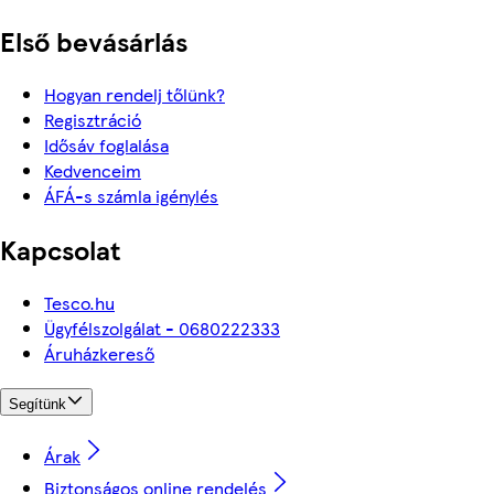
Első bevásárlás
Hogyan rendelj tőlünk?
Regisztráció
Idősáv foglalása
Kedvenceim
ÁFÁ-s számla igénylés
Kapcsolat
Tesco.hu
Ügyfélszolgálat - 0680222333
Áruházkereső
Segítünk
Árak
Biztonságos online rendelés