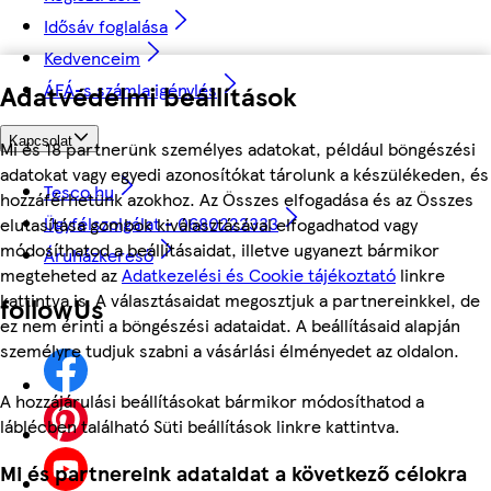
Idősáv foglalása
Kedvenceim
Adatvédelmi beállítások
ÁFÁ-s számla igénylés
Kapcsolat
Mi és 18 partnerünk személyes adatokat, például böngészési
adatokat vagy egyedi azonosítókat tárolunk a készülékeden, és
Tesco.hu
hozzáférhetünk azokhoz. Az Összes elfogadása és az Összes
Ügyfélszolgálat - 0680222333
elutasítása gombok kiválasztásával elfogadhatod vagy
módosíthatod a beállításaidat, illetve ugyanezt bármikor
Áruházkereső
megteheted az
Adatkezelési és Cookie tájékoztató
linkre
kattintva is. A választásaidat megosztjuk a partnereinkkel, de
followUs
ez nem érinti a böngészési adataidat. A beállításaid alapján
személyre tudjuk szabni a vásárlási élményedet az oldalon.
A hozzájárulási beállításokat bármikor módosíthatod a
láblécben található Süti beállítások linkre kattintva.
Mi és partnereink adataidat a következő célokra