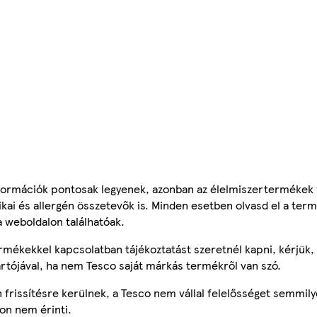
ormációk pontosak legyenek, azonban az élelmiszertermékek
tikai és allergén összetevők is. Minden esetben olvasd el a ter
a weboldalon találhatóak.
mékekkel kapcsolatban tájékoztatást szeretnél kapni, kérjük, 
ártójával, ha nem Tesco saját márkás termékről van szó.
frissítésre kerülnek, a Tesco nem vállal felelősséget semmily
on nem érinti.