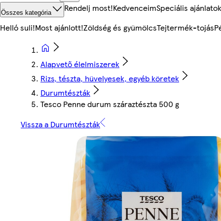
Rendelj most!
Kedvenceim
Speciális ajánlato
Összes kategória
Helló suli!
Most ajánlott!
Zöldség és gyümölcs
Tejtermék-tojás
P
Alapvető élelmiszerek
Rizs, tészta, hüvelyesek, egyéb köretek
Durumtészták
Tesco Penne durum száraztészta 500 g
Vissza a Durumtészták