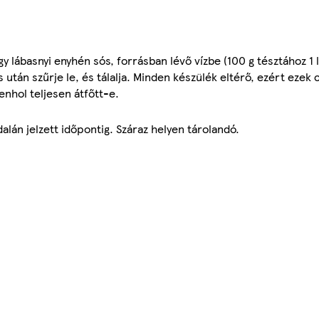
 lábasnyi enyhén sós, forrásban lévő vízbe (100 g tésztához 1 li
után szűrje le, és tálalja. Minden készülék eltérő, ezért ezek 
enhol teljesen átfőtt-e.
lán jelzett időpontig. Száraz helyen tárolandó.