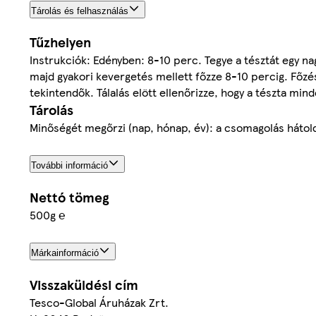
Tárolás és felhasználás
Tűzhelyen
Instrukciók: Edényben: 8-10 perc. Tegye a tésztát egy nagy
majd gyakori kevergetés mellett főzze 8-10 percig. Főzés 
tekintendők. Tálalás elött ellenőrizze, hogy a tészta mind
Tárolás
Minőségét megőrzi (nap, hónap, év): a csomagolás hátolda
További információ
Nettó tömeg
500g ℮
Márkainformáció
Visszaküldési cím
Tesco-Global Áruházak Zrt.