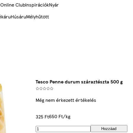
k
Online Club
Inspirációk
Nyár
ékáru
Húsáru
Mélyhűtött
Tesco Penne durum száraztészta 500 g
Még nem érkezett értékelés
650 Ft/kg
325 Ft
Hozzáad