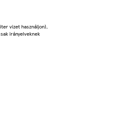
ter vizet használjon),
csak irányelveknek