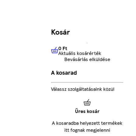
Kosár
0 Ft
Aktuális kosárérték
0 Ft
Aktuális kosárérték
Bevásárlás elküldése
A kosarad
Válassz szolgáltatásaink közül
Üres kosár
A kosaradba helyezett termékek
itt fognak megjelenni