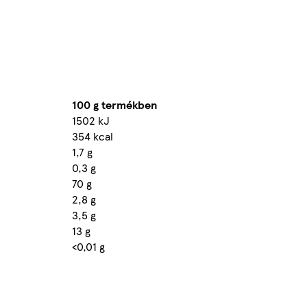
100 g termékben
1502 kJ
354 kcal
1,7 g
0,3 g
70 g
2,8 g
3,5 g
13 g
<0,01 g