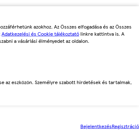
 hozzáférhetünk azokhoz. Az Összes elfogadása és az Összes
z
Adatkezelési és Cookie tájékoztató
linkre kattintva is. A
szabni a vásárlási élményedet az oldalon.
ése az eszközön. Személyre szabott hirdetések és tartalmak,
Bejelentkezés
Regisztráció