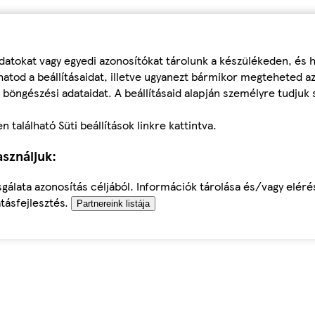
datokat vagy egyedi azonosítókat tárolunk a készülékeden, és
atod a beállításaidat, illetve ugyanezt bármikor megteheted a
 böngészési adataidat. A beállításaid alapján személyre tudjuk 
található Süti beállítások linkre kattintva.
sználjuk:
sgálata azonosítás céljából. Információk tárolása és/vagy elér
tásfejlesztés.
Partnereink listája