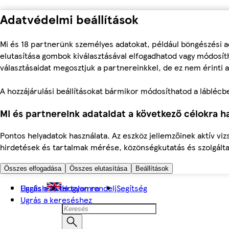
Adatvédelmi beállítások
Mi és 18 partnerünk személyes adatokat, például böngészési a
elutasítása gombok kiválasztásával elfogadhatod vagy módosíth
választásaidat megosztjuk a partnereinkkel, de ez nem érinti a
A hozzájárulási beállításokat bármikor módosíthatod a láblécben 
Mi és partnereink adataidat a következő célokra ha
Pontos helyadatok használata. Az eszköz jellemzőinek aktív viz
hirdetések és tartalmak mérése, közönségkutatás és szolgálta
Összes elfogadása
Összes elutasítása
Beállítások
Ugrás a fő tartalomra
English
Hogyan rendelj
Segítség
Ugrás a kereséshez