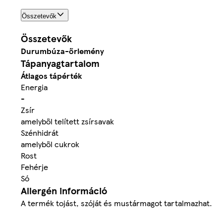
Összetevők
Összetevők
Durumbúza
-őrlemény
Tápanyagtartalom
Átlagos tápérték
Energia
-
Zsír
amelyből telített zsírsavak
Szénhidrát
amelyből cukrok
Rost
Fehérje
Só
Allergén információ
A termék tojást, szóját és mustármagot tartalmazhat.