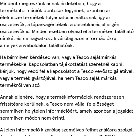
Mindent megteszünk annak érdekében, hogy a
termékinformációk pontosak legyenek, azonban az
élelmiszertermékek folyamatosan változnak, így az
összetevők, a tápanyagértékek, a dietetikai és allergén
összetevők is. Minden esetben olvasd el a terméken található
címkét és ne hagyatkozz kizárólag azon információkra,
amelyek a weboldalon találhatóak.
Ha bármilyen kérdésed van, vagy a Tesco sajátmárkás
termékekkel kapcsolatban tájékoztatást szeretnél kapni,
kérjük, hogy vedd fel a kapcsolatot a Tesco vevőszolgálatával,
vagy a termék gyártójával, ha nem Tesco saját márkás
termékről van szó.
Annak ellenére, hogy a termékinformációk rendszeresen
frissítésre kerülnek, a Tesco nem vállal felelősséget
semmilyen helytelen információért, amely azonban a jogaidat
semmilyen módon nem érinti.
A jelen információ kizárólag személyes felhasználásra szolgál,