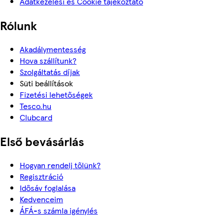
Adatkezelési és Cookie tájékoztató
Rólunk
Akadálymentesség
Hova szállítunk?
Szolgáltatás díjak
Süti beállítások
Fizetési lehetőségek
Tesco.hu
Clubcard
Első bevásárlás
Hogyan rendelj tőlünk?
Regisztráció
Idősáv foglalása
Kedvenceim
ÁFÁ-s számla igénylés