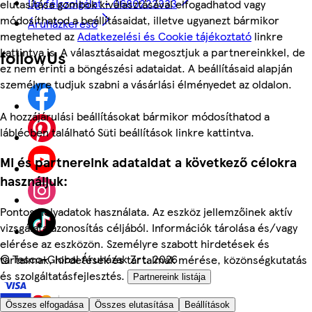
Ügyfélszolgálat - 0680222333
elutasítása gombok kiválasztásával elfogadhatod vagy
módosíthatod a beállításaidat, illetve ugyanezt bármikor
Áruházkereső
megteheted az
Adatkezelési és Cookie tájékoztató
linkre
kattintva is. A választásaidat megosztjuk a partnereinkkel, de
followUs
ez nem érinti a böngészési adataidat. A beállításaid alapján
személyre tudjuk szabni a vásárlási élményedet az oldalon.
A hozzájárulási beállításokat bármikor módosíthatod a
láblécben található Süti beállítások linkre kattintva.
Mi és partnereink adataidat a következő célokra
használjuk:
Pontos helyadatok használata. Az eszköz jellemzőinek aktív
vizsgálata azonosítás céljából. Információk tárolása és/vagy
elérése az eszközön. Személyre szabott hirdetések és
©
Tesco-Global Áruházak Zrt. 2026
tartalmak, hirdetések és tartalmak mérése, közönségkutatás
és szolgáltatásfejlesztés.
Partnereink listája
Összes elfogadása
Összes elutasítása
Beállítások