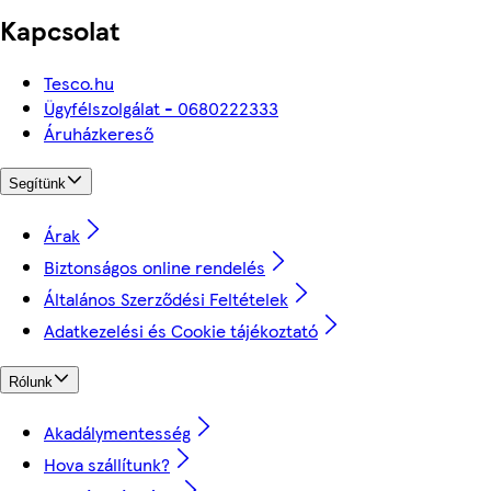
Kapcsolat
Tesco.hu
Ügyfélszolgálat - 0680222333
Áruházkereső
Segítünk
Árak
Biztonságos online rendelés
Általános Szerződési Feltételek
Adatkezelési és Cookie tájékoztató
Rólunk
Akadálymentesség
Hova szállítunk?