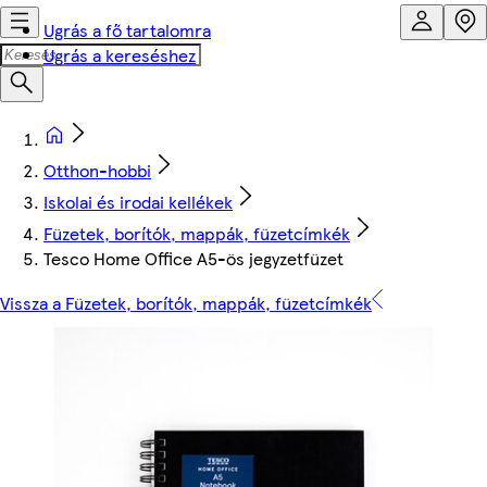
Ugrás a fő tartalomra
Ugrás a kereséshez
Otthon-hobbi
Iskolai és irodai kellékek
Füzetek, borítók, mappák, füzetcímkék
Tesco Home Office A5-ös jegyzetfüzet
Vissza a Füzetek, borítók, mappák, füzetcímkék