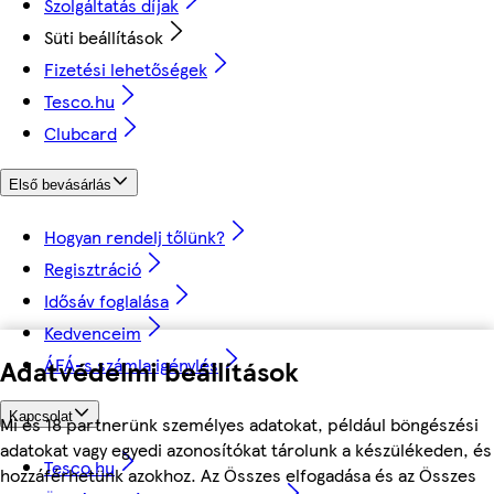
Szolgáltatás díjak
Süti beállítások
Fizetési lehetőségek
Tesco.hu
Clubcard
Első bevásárlás
Hogyan rendelj tőlünk?
Regisztráció
Idősáv foglalása
Kedvenceim
Adatvédelmi beállítások
ÁFÁ-s számla igénylés
Kapcsolat
Mi és 18 partnerünk személyes adatokat, például böngészési
adatokat vagy egyedi azonosítókat tárolunk a készülékeden, és
Tesco.hu
hozzáférhetünk azokhoz. Az Összes elfogadása és az Összes