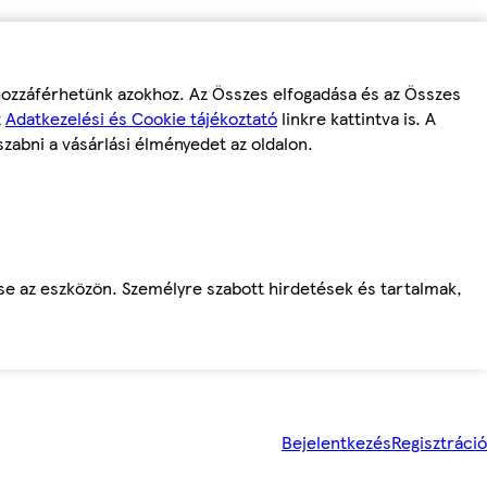
 hozzáférhetünk azokhoz. Az Összes elfogadása és az Összes
z
Adatkezelési és Cookie tájékoztató
linkre kattintva is. A
szabni a vásárlási élményedet az oldalon.
ése az eszközön. Személyre szabott hirdetések és tartalmak,
Bejelentkezés
Regisztráció