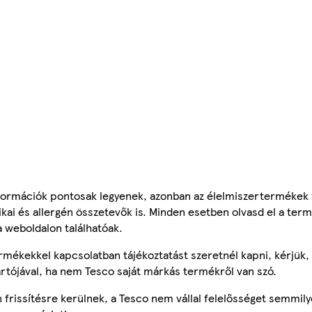
ormációk pontosak legyenek, azonban az élelmiszertermékek
tikai és allergén összetevők is. Minden esetben olvasd el a ter
a weboldalon találhatóak.
mékekkel kapcsolatban tájékoztatást szeretnél kapni, kérjük, 
ártójával, ha nem Tesco saját márkás termékről van szó.
frissítésre kerülnek, a Tesco nem vállal felelősséget semmily