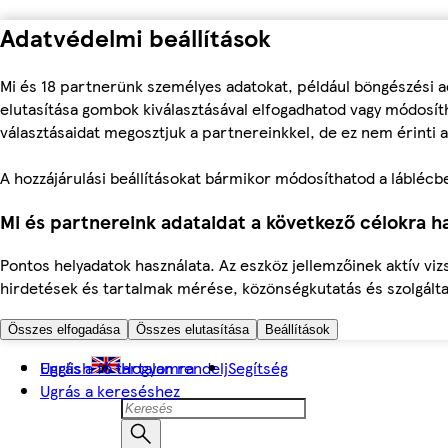
Adatvédelmi beállítások
Mi és 18 partnerünk személyes adatokat, például böngészési a
elutasítása gombok kiválasztásával elfogadhatod vagy módosíth
választásaidat megosztjuk a partnereinkkel, de ez nem érinti a
A hozzájárulási beállításokat bármikor módosíthatod a láblécben 
Mi és partnereink adataidat a következő célokra ha
Pontos helyadatok használata. Az eszköz jellemzőinek aktív viz
hirdetések és tartalmak mérése, közönségkutatás és szolgálta
Összes elfogadása
Összes elutasítása
Beállítások
Ugrás a fő tartalomra
English
Hogyan rendelj
Segítség
Ugrás a kereséshez