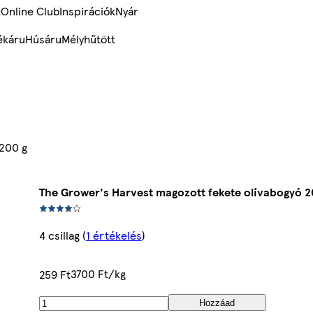
k
Online Club
Inspirációk
Nyár
ékáru
Húsáru
Mélyhűtött
 200 g
The Grower's Harvest magozott fekete olívabogyó 2
4 csillag
(
1 értékelés
)
3700 Ft/kg
259 Ft
Hozzáad