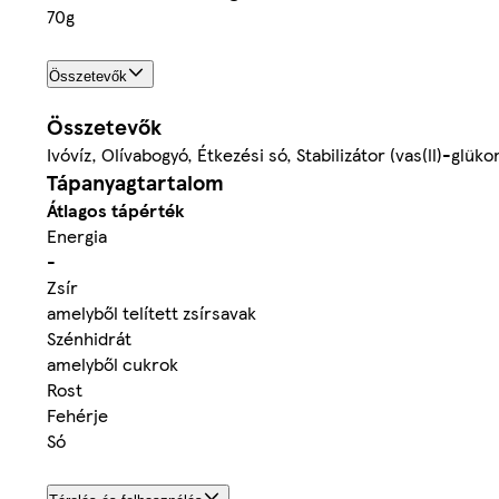
70g
Összetevők
Összetevők
Ivóvíz, Olívabogyó, Étkezési só, Stabilizátor (vas(ll)-glüko
Tápanyagtartalom
Átlagos tápérték
Energia
-
Zsír
amelyből telített zsírsavak
Szénhidrát
amelyből cukrok
Rost
Fehérje
Só