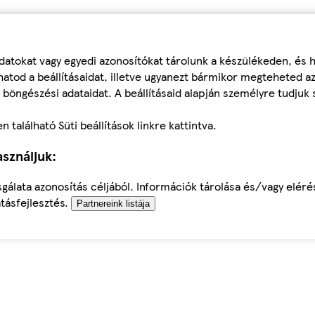
datokat vagy egyedi azonosítókat tárolunk a készülékeden, és
atod a beállításaidat, illetve ugyanezt bármikor megteheted a
 böngészési adataidat. A beállításaid alapján személyre tudjuk 
található Süti beállítások linkre kattintva.
sználjuk:
sgálata azonosítás céljából. Információk tárolása és/vagy elér
tásfejlesztés.
Partnereink listája