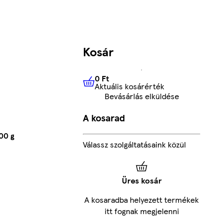
Kosár
0 Ft
Aktuális kosárérték
0 Ft
Aktuális kosárérték
Bevásárlás elküldése
A kosarad
00 g
Válassz szolgáltatásaink közül
Üres kosár
A kosaradba helyezett termékek
itt fognak megjelenni