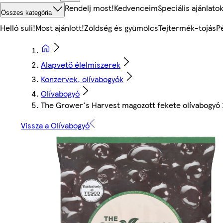
Rendelj most!
Kedvenceim
Speciális ajánlato
Összes kategória
Helló suli!
Most ajánlott!
Zöldség és gyümölcs
Tejtermék-tojás
P
Alapvető élelmiszerek
Konzervek, olívabogyók
Olívabogyó
The Grower's Harvest magozott fekete olívabogyó
Vissza a Olívabogyó