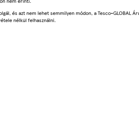
on nem érinti.
szolgál, és azt nem lehet semmilyen módon, a Tesco-GLOBAL Ár
étele nélkül felhasználni.