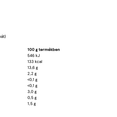
nát)
100 g termékben
546 kJ
133 kcal
13,6 g
2,2 g
<0,1 g
<0,1 g
3,0 g
0,5 g
1,5 g