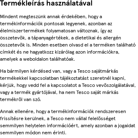
Termékleírás használatával
Mindent megteszünk annak érdekében, hogy a
termékinformációk pontosak legyenek, azonban az
élelmiszertermékek folyamatosan változnak, így az
összetevők, a tápanyagértékek, a dietetikai és allergén
összetevők is. Minden esetben olvasd el a terméken található
címkét és ne hagyatkozz kizárólag azon információkra,
amelyek a weboldalon találhatóak.
Ha bármilyen kérdésed van, vagy a Tesco sajátmárkás
termékekkel kapcsolatban tájékoztatást szeretnél kapni,
kérjük, hogy vedd fel a kapcsolatot a Tesco vevőszolgálatával,
vagy a termék gyártójával, ha nem Tesco saját márkás
termékről van szó.
Annak ellenére, hogy a termékinformációk rendszeresen
frissítésre kerülnek, a Tesco nem vállal felelősséget
semmilyen helytelen információért, amely azonban a jogaidat
semmilyen módon nem érinti.