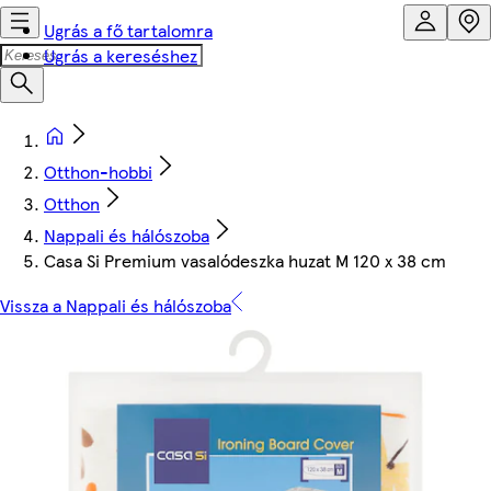
Ugrás a fő tartalomra
Ugrás a kereséshez
Otthon-hobbi
Otthon
Nappali és hálószoba
Casa Si Premium vasalódeszka huzat M 120 x 38 cm
Vissza a Nappali és hálószoba