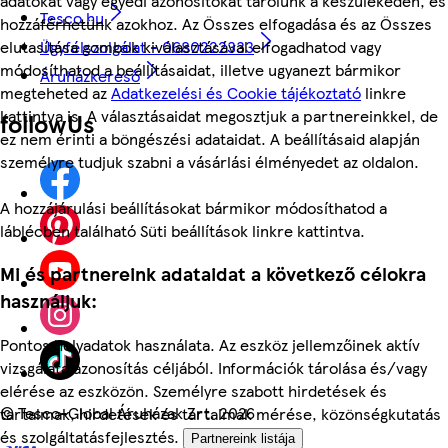
adatokat vagy egyedi azonosítókat tárolunk a készülékeden, és
Tesco.hu
hozzáférhetünk azokhoz. Az Összes elfogadása és az Összes
Ügyfélszolgálat - 0680222333
elutasítása gombok kiválasztásával elfogadhatod vagy
módosíthatod a beállításaidat, illetve ugyanezt bármikor
Áruházkereső
megteheted az
Adatkezelési és Cookie tájékoztató
linkre
kattintva is. A választásaidat megosztjuk a partnereinkkel, de
followUs
ez nem érinti a böngészési adataidat. A beállításaid alapján
személyre tudjuk szabni a vásárlási élményedet az oldalon.
A hozzájárulási beállításokat bármikor módosíthatod a
láblécben található Süti beállítások linkre kattintva.
Mi és partnereink adataidat a következő célokra
használjuk:
Pontos helyadatok használata. Az eszköz jellemzőinek aktív
vizsgálata azonosítás céljából. Információk tárolása és/vagy
elérése az eszközön. Személyre szabott hirdetések és
©
Tesco-Global Áruházak Zrt. 2026
tartalmak, hirdetések és tartalmak mérése, közönségkutatás
és szolgáltatásfejlesztés.
Partnereink listája