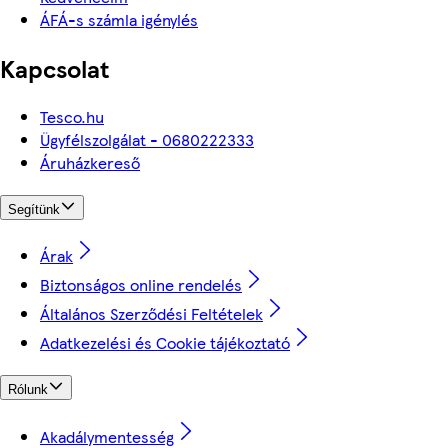
ÁFÁ-s számla igénylés
Kapcsolat
Tesco.hu
Ügyfélszolgálat - 0680222333
Áruházkereső
Segítünk
Árak
Biztonságos online rendelés
Általános Szerződési Feltételek
Adatkezelési és Cookie tájékoztató
Rólunk
Akadálymentesség