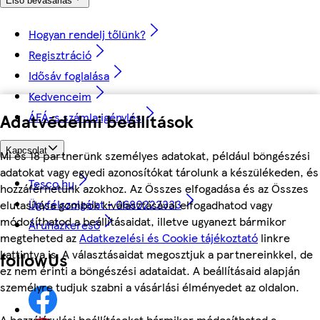
Első bevásárlás
Hogyan rendelj tőlünk?
Regisztráció
Idősáv foglalása
Kedvenceim
Adatvédelmi beállítások
ÁFÁ-s számla igénylés
Kapcsolat
Mi és 18 partnerünk személyes adatokat, például böngészési
adatokat vagy egyedi azonosítókat tárolunk a készülékeden, és
Tesco.hu
hozzáférhetünk azokhoz. Az Összes elfogadása és az Összes
Ügyfélszolgálat - 0680222333
elutasítása gombok kiválasztásával elfogadhatod vagy
módosíthatod a beállításaidat, illetve ugyanezt bármikor
Áruházkereső
megteheted az
Adatkezelési és Cookie tájékoztató
linkre
kattintva is. A választásaidat megosztjuk a partnereinkkel, de
followUs
ez nem érinti a böngészési adataidat. A beállításaid alapján
személyre tudjuk szabni a vásárlási élményedet az oldalon.
A hozzájárulási beállításokat bármikor módosíthatod a