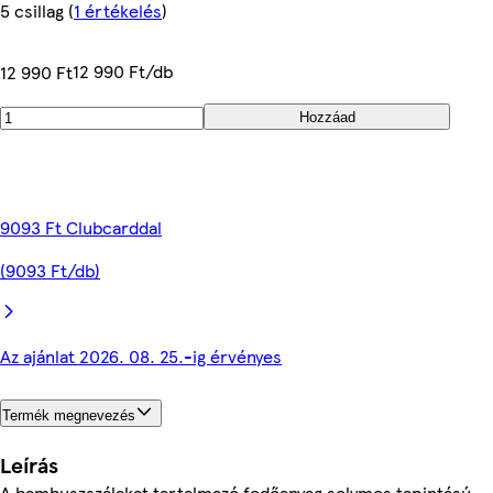
5 csillag
(
1 értékelés
)
12 990 Ft/db
12 990 Ft
Hozzáad
9093 Ft Clubcarddal
(9093 Ft/db)
Az ajánlat 2026. 08. 25.-ig érvényes
Termék megnevezés
Leírás
A bambuszszálakat tartalmazó fedőanyag selymes tapintású,