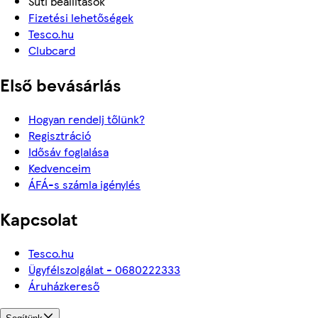
Süti beállítások
Fizetési lehetőségek
Tesco.hu
Clubcard
Első bevásárlás
Hogyan rendelj tőlünk?
Regisztráció
Idősáv foglalása
Kedvenceim
ÁFÁ-s számla igénylés
Kapcsolat
Tesco.hu
Ügyfélszolgálat - 0680222333
Áruházkereső