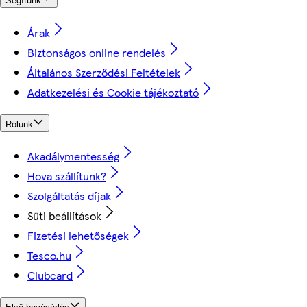
Segítünk
Árak
Biztonságos online rendelés
Általános Szerződési Feltételek
Adatkezelési és Cookie tájékoztató
Rólunk
Akadálymentesség
Hova szállítunk?
Szolgáltatás díjak
Süti beállítások
Fizetési lehetőségek
Tesco.hu
Clubcard