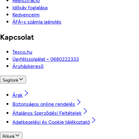
Regisztráció
Idősáv foglalása
Kedvenceim
ÁFÁ-s számla igénylés
Kapcsolat
Tesco.hu
Ügyfélszolgálat - 0680222333
Áruházkereső
Segítünk
Árak
Biztonságos online rendelés
Általános Szerződési Feltételek
Adatkezelési és Cookie tájékoztató
Rólunk