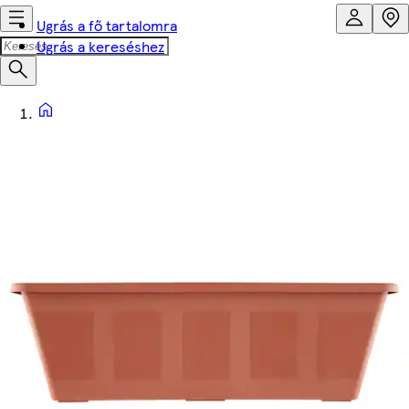
Ugrás a fő tartalomra
Ugrás a kereséshez