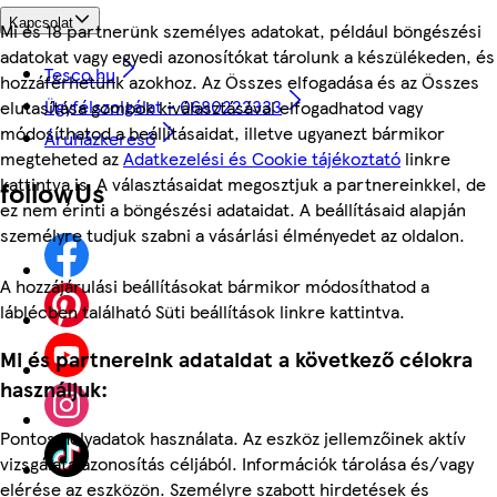
Kapcsolat
Mi és 18 partnerünk személyes adatokat, például böngészési
adatokat vagy egyedi azonosítókat tárolunk a készülékeden, és
Tesco.hu
hozzáférhetünk azokhoz. Az Összes elfogadása és az Összes
Ügyfélszolgálat - 0680222333
elutasítása gombok kiválasztásával elfogadhatod vagy
módosíthatod a beállításaidat, illetve ugyanezt bármikor
Áruházkereső
megteheted az
Adatkezelési és Cookie tájékoztató
linkre
kattintva is. A választásaidat megosztjuk a partnereinkkel, de
followUs
ez nem érinti a böngészési adataidat. A beállításaid alapján
személyre tudjuk szabni a vásárlási élményedet az oldalon.
A hozzájárulási beállításokat bármikor módosíthatod a
láblécben található Süti beállítások linkre kattintva.
Mi és partnereink adataidat a következő célokra
használjuk:
Pontos helyadatok használata. Az eszköz jellemzőinek aktív
vizsgálata azonosítás céljából. Információk tárolása és/vagy
elérése az eszközön. Személyre szabott hirdetések és