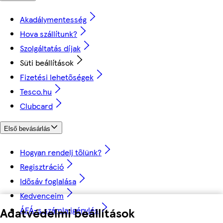
Akadálymentesség
Hova szállítunk?
Szolgáltatás díjak
Süti beállítások
Fizetési lehetőségek
Tesco.hu
Clubcard
Első bevásárlás
Hogyan rendelj tőlünk?
Regisztráció
Idősáv foglalása
Kedvenceim
Adatvédelmi beállítások
ÁFÁ-s számla igénylés