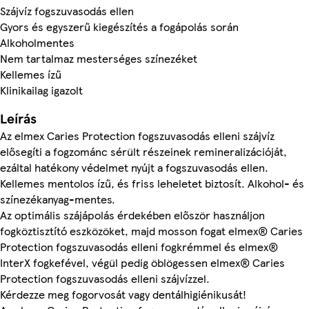
Szájvíz fogszuvasodás ellen
Gyors és egyszerű kiegészítés a fogápolás során
Alkoholmentes
Nem tartalmaz mesterséges színezéket
Kellemes ízű
Klinikailag igazolt
Leírás
Az elmex Caries Protection fogszuvasodás elleni szájvíz
elősegíti a fogzománc sérült részeinek remineralizációját,
ezáltal hatékony védelmet nyújt a fogszuvasodás ellen.
Kellemes mentolos ízű, és friss leheletet biztosít. Alkohol- és
színezékanyag-mentes.
Az optimális szájápolás érdekében először használjon
fogköztisztító eszközöket, majd mosson fogat elmex® Caries
Protection fogszuvasodás elleni fogkrémmel és elmex®
InterX fogkefével, végül pedig öblögessen elmex® Caries
Protection fogszuvasodás elleni szájvízzel.
Kérdezze meg fogorvosát vagy dentálhigiénikusát!