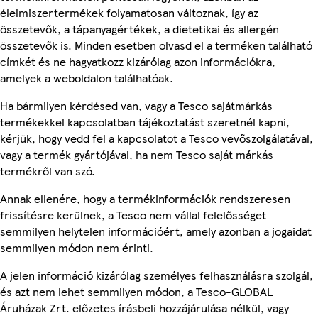
élelmiszertermékek folyamatosan változnak, így az
összetevők, a tápanyagértékek, a dietetikai és allergén
összetevők is. Minden esetben olvasd el a terméken található
címkét és ne hagyatkozz kizárólag azon információkra,
amelyek a weboldalon találhatóak.
Ha bármilyen kérdésed van, vagy a Tesco sajátmárkás
termékekkel kapcsolatban tájékoztatást szeretnél kapni,
kérjük, hogy vedd fel a kapcsolatot a Tesco vevőszolgálatával,
vagy a termék gyártójával, ha nem Tesco saját márkás
termékről van szó.
Annak ellenére, hogy a termékinformációk rendszeresen
frissítésre kerülnek, a Tesco nem vállal felelősséget
semmilyen helytelen információért, amely azonban a jogaidat
semmilyen módon nem érinti.
A jelen információ kizárólag személyes felhasználásra szolgál,
és azt nem lehet semmilyen módon, a Tesco-GLOBAL
Áruházak Zrt. előzetes írásbeli hozzájárulása nélkül, vagy