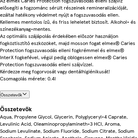
Az elmex Caries Protection fogszuvasodás elleni szájvíz
elősegíti a fogzománc sérült részeinek remineralizációját,
ezáltal hatékony védelmet nyújt a fogszuvasodás ellen.
Kellemes mentolos ízű, és friss leheletet biztosít. Alkohol- és
színezékanyag-mentes.
Az optimális szájápolás érdekében először használjon
fogköztisztító eszközöket, majd mosson fogat elmex® Caries
Protection fogszuvasodás elleni fogkrémmel és elmex®
InterX fogkefével, végül pedig öblögessen elmex® Caries
Protection fogszuvasodás elleni szájvízzel.
Kérdezze meg fogorvosát vagy dentálhigiénikusát!
Csomagolás mérete: 0.4l
Összetevők
Összetevők
Aqua, Propylene Glycol, Glycerin, Polyglyceryl-4 Caprate,
Levulinic Acid, Oleaminopropylamineth-3 HCl, Aroma,
Sodium Levulinate, Sodium Fluoride, Sodium Citrate, Sodium
Saccharin, Sodium Anisate, Anethole, Carvone, Mentha Viridis