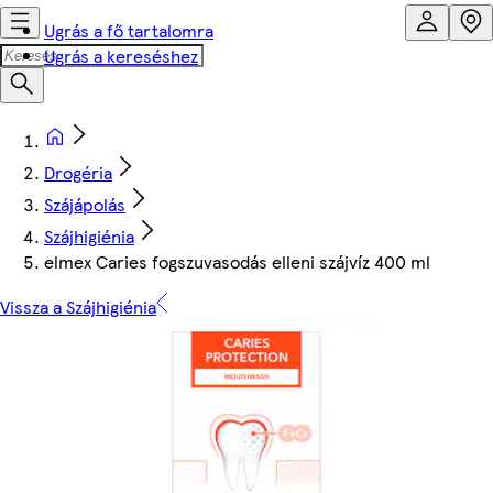
Ugrás a fő tartalomra
Ugrás a kereséshez
Drogéria
Szájápolás
Szájhigiénia
elmex Caries fogszuvasodás elleni szájvíz 400 ml
Vissza a Szájhigiénia