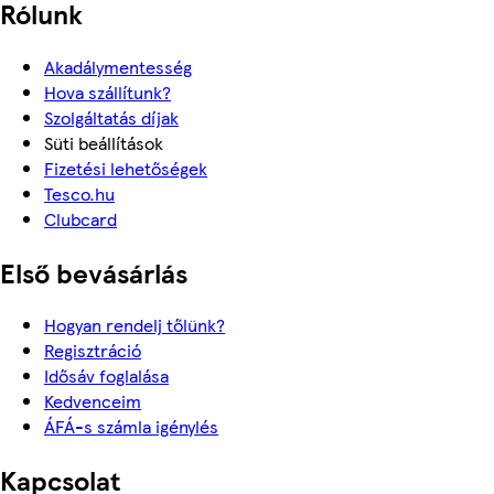
Rólunk
Akadálymentesség
Hova szállítunk?
Szolgáltatás díjak
Süti beállítások
Fizetési lehetőségek
Tesco.hu
Clubcard
Első bevásárlás
Hogyan rendelj tőlünk?
Regisztráció
Idősáv foglalása
Kedvenceim
ÁFÁ-s számla igénylés
Kapcsolat