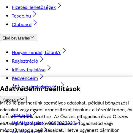
Fizetési lehetőségek
Tesco.hu
Clubcard
Első bevásárlás
Hogyan rendelj tőlünk?
Regisztráció
Idősáv foglalása
Kedvenceim
ÁFÁ-s számla igénylés
Adatvédelmi beállítások
Kapcsolat
Mi és 18 partnerünk személyes adatokat, például böngészési
adatokat vagy egyedi azonosítókat tárolunk a készülékeden, és
Tesco.hu
hozzáférhetünk azokhoz. Az Összes elfogadása és az Összes
Ügyfélszolgálat - 0680222333
elutasítása gombok kiválasztásával elfogadhatod vagy
módosíthatod a beállításaidat, illetve ugyanezt bármikor
Áruházkereső